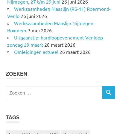
Nijmegen, 27 t/m 29 juni
26 juni 2026
Werkzaamheden Maaslijn (RS-11) Roermond-
Venlo
26 juni 2026
Werkkzaamheden Maaslijn Nijmegen
Boxmeer
3 mei 2026
Uitgaanstip: hardloopevenement Venloop
zondag 29 maart
28 maart 2026
Omleidingen actueel
26 maart 2026
ZOEKEN
Z
Z
o
O
e
E
k
K
TAGS
e
E
N
n
n