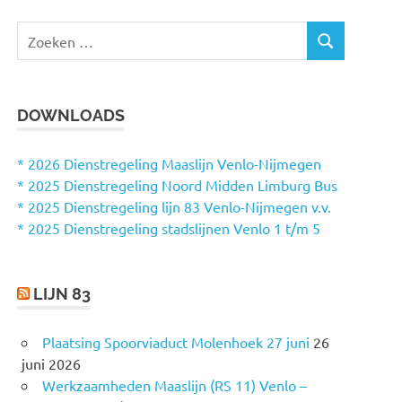
Z
Z
o
O
e
E
k
K
DOWNLOADS
e
E
N
n
n
* 2026 Dienstregeling Maaslijn Venlo-Nijmegen
a
* 2025 Dienstregeling Noord Midden Limburg Bus
a
* 2025 Dienstregeling lijn 83 Venlo-Nijmegen v.v.
r
* 2025 Dienstregeling stadslijnen Venlo 1 t/m 5
:
LIJN 83
Plaatsing Spoorviaduct Molenhoek 27 juni
26
juni 2026
Werkzaamheden Maaslijn (RS 11) Venlo –