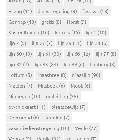
Arcen
(18)
Arriva
(10)
Blerick
(10)
a
Breng
(11)
dienstregeling
(8)
festival
(13)
a
r
Gennep
(13)
gratis
(8)
Horst
(9)
:
Kasteeltuinen
(10)
kermis
(15)
lijn 1
(10)
lijn 2
(5)
lijn 27
(7)
lijn 29
(11)
lijn 31
(6)
lijn 60
(19)
lijn 61
(30)
lijn 66
(12)
lijn 77
(8)
lijn 82
(7)
lijn 83
(84)
lijn 88
(6)
Limburg
(8)
Lottum
(5)
Maasbree
(8)
Maaslijn
(90)
Malden
(7)
Milsbeek
(6)
Mook
(6)
Nijmegen
(10)
omleiding
(28)
ov-chipkaart
(11)
plaatsbewijs
(7)
Roermond
(6)
Tegelen
(7)
vakantiedienstregeling
(10)
Venlo
(27)
Venray
(9)
Veolia
(32)
vertraging
(7)