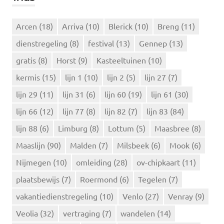
N
n
n
Arcen
(18)
Arriva
(10)
Blerick
(10)
Breng
(11)
a
dienstregeling
(8)
festival
(13)
Gennep
(13)
a
r
gratis
(8)
Horst
(9)
Kasteeltuinen
(10)
:
kermis
(15)
lijn 1
(10)
lijn 2
(5)
lijn 27
(7)
lijn 29
(11)
lijn 31
(6)
lijn 60
(19)
lijn 61
(30)
lijn 66
(12)
lijn 77
(8)
lijn 82
(7)
lijn 83
(84)
lijn 88
(6)
Limburg
(8)
Lottum
(5)
Maasbree
(8)
Maaslijn
(90)
Malden
(7)
Milsbeek
(6)
Mook
(6)
Nijmegen
(10)
omleiding
(28)
ov-chipkaart
(11)
plaatsbewijs
(7)
Roermond
(6)
Tegelen
(7)
vakantiedienstregeling
(10)
Venlo
(27)
Venray
(9)
Veolia
(32)
vertraging
(7)
wandelen
(14)