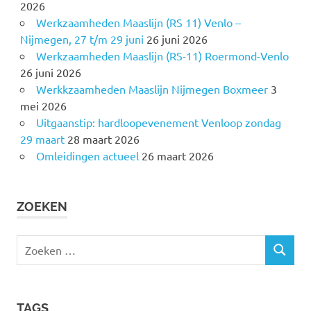
2026
Werkzaamheden Maaslijn (RS 11) Venlo –
Nijmegen, 27 t/m 29 juni
26 juni 2026
Werkzaamheden Maaslijn (RS-11) Roermond-Venlo
26 juni 2026
Werkkzaamheden Maaslijn Nijmegen Boxmeer
3
mei 2026
Uitgaanstip: hardloopevenement Venloop zondag
29 maart
28 maart 2026
Omleidingen actueel
26 maart 2026
ZOEKEN
Z
Z
o
O
e
E
k
K
TAGS
e
E