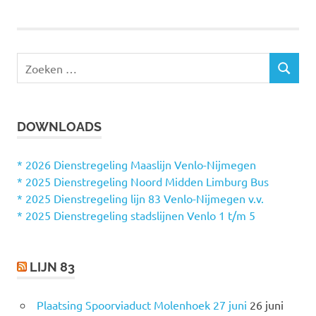
Z
Z
o
O
e
E
k
K
DOWNLOADS
e
E
N
n
n
* 2026 Dienstregeling Maaslijn Venlo-Nijmegen
a
* 2025 Dienstregeling Noord Midden Limburg Bus
a
* 2025 Dienstregeling lijn 83 Venlo-Nijmegen v.v.
r
* 2025 Dienstregeling stadslijnen Venlo 1 t/m 5
:
LIJN 83
Plaatsing Spoorviaduct Molenhoek 27 juni
26 juni