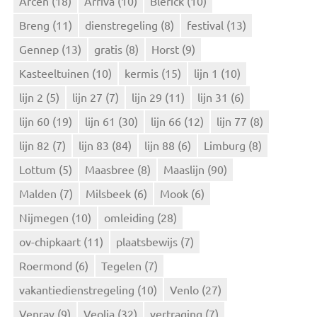
Arcen
(18)
Arriva
(10)
Blerick
(10)
a
Breng
(11)
dienstregeling
(8)
festival
(13)
a
r
Gennep
(13)
gratis
(8)
Horst
(9)
:
Kasteeltuinen
(10)
kermis
(15)
lijn 1
(10)
lijn 2
(5)
lijn 27
(7)
lijn 29
(11)
lijn 31
(6)
lijn 60
(19)
lijn 61
(30)
lijn 66
(12)
lijn 77
(8)
lijn 82
(7)
lijn 83
(84)
lijn 88
(6)
Limburg
(8)
Lottum
(5)
Maasbree
(8)
Maaslijn
(90)
Malden
(7)
Milsbeek
(6)
Mook
(6)
Nijmegen
(10)
omleiding
(28)
ov-chipkaart
(11)
plaatsbewijs
(7)
Roermond
(6)
Tegelen
(7)
vakantiedienstregeling
(10)
Venlo
(27)
Venray
(9)
Veolia
(32)
vertraging
(7)