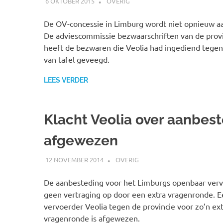
6 OKTOBER 2015
JOHAN
OVERIG
De OV-concessie in Limburg wordt niet opnieuw a
De adviescommissie bezwaarschriften van de prov
heeft de bezwaren die Veolia had ingediend tege
van tafel geveegd.
LEES VERDER
Klacht Veolia over aanbes
afgewezen
12 NOVEMBER 2014
SPOORZOEKER
OVERIG
De aanbesteding voor het Limburgs openbaar verv
geen vertraging op door een extra vragenronde. E
vervoerder Veolia tegen de provincie voor zo’n ex
vragenronde is afgewezen.