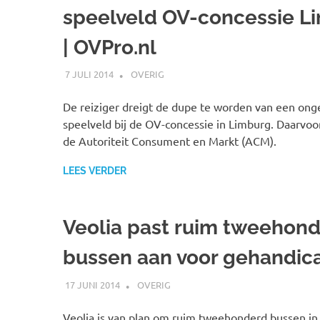
speelveld OV-concessie L
| OVPro.nl
7 JULI 2014
JOHAN
OVERIG
De reiziger dreigt de dupe te worden van een onge
speelveld bij de OV-concessie in Limburg. Daarvo
de Autoriteit Consument en Markt (ACM).
LEES VERDER
Veolia past ruim tweehon
bussen aan voor gehandic
17 JUNI 2014
JOHAN
OVERIG
Veolia is van plan om ruim tweehonderd bussen in 