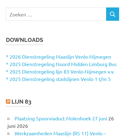
Z
Z
o
O
e
E
k
K
DOWNLOADS
e
E
N
n
n
* 2026 Dienstregeling Maaslijn Venlo-Nijmegen
a
* 2025 Dienstregeling Noord Midden Limburg Bus
a
* 2025 Dienstregeling lijn 83 Venlo-Nijmegen v.v.
r
* 2025 Dienstregeling stadslijnen Venlo 1 t/m 5
:
LIJN 83
Plaatsing Spoorviaduct Molenhoek 27 juni
26
juni 2026
Werkzaamheden Maaslijn (RS 11) Venlo –