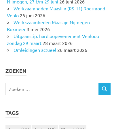
Nijmegen, 27 t/m 29 juni
26 juni 2026
Werkzaamheden Maaslijn (RS-11) Roermond-
Venlo
26 juni 2026
Werkkzaamheden Maaslijn Nijmegen
Boxmeer
3 mei 2026
Uitgaanstip: hardloopevenement Venloop
zondag 29 maart
28 maart 2026
Omleidingen actueel
26 maart 2026
ZOEKEN
Z
Z
o
O
e
E
k
K
TAGS
e
E
N
n
n