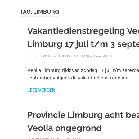
TAG:
LIMBURG
Vakantiedienstregeling Ve
Limburg 17 juli t/m 3 sep
22 JULI 2016
JOHAN
DIENSTREGELING
,
MAASLIJN
Veolia Limburg rijdt van zondag 17 juli t/m zaterd
september volgens de vakantiedienstregeling.
LEES VERDER
Provincie Limburg acht b
Veolia ongegrond