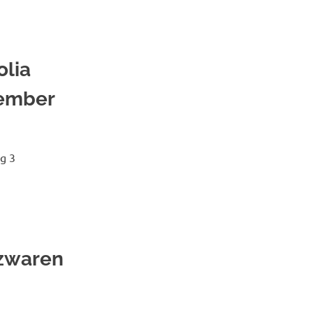
olia
tember
ag 3
ezwaren