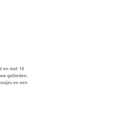
ot en met 10
uwe gebieden.
 busjes en een
k