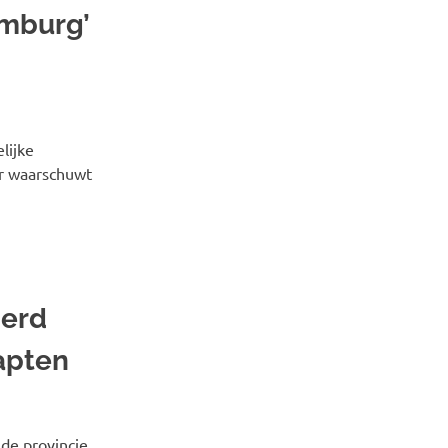
imburg’
lijke
or waarschuwt
derd
apten
de provincie