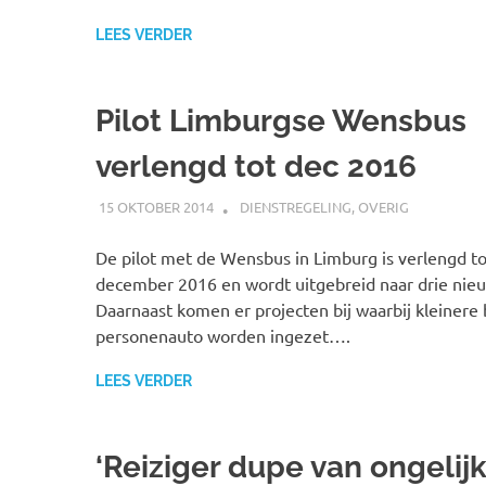
LEES VERDER
Pilot Limburgse Wensbus
verlengd tot dec 2016
15 OKTOBER 2014
JOHAN
DIENSTREGELING
,
OVERIG
De pilot met de Wensbus in Limburg is verlengd t
december 2016 en wordt uitgebreid naar drie nie
Daarnaast komen er projecten bij waarbij kleinere
personenauto worden ingezet….
LEES VERDER
‘Reiziger dupe van ongelij