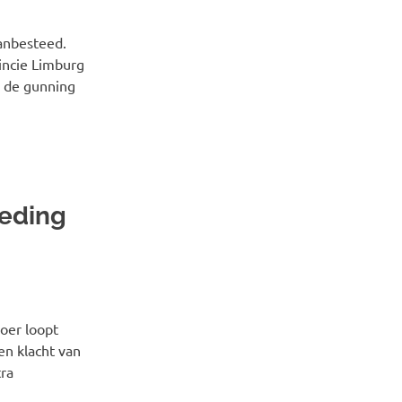
anbesteed.
incie Limburg
n de gunning
teding
oer loopt
en klacht van
tra