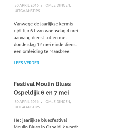
30 APRIL 2016
JOHAN
OMLEIDINGEN
,
UITGAANSTIPS
Vanwege de jaarlijkse kermis
rijdt lijn 61 van woensdag 4 mei
aanvang dienst tot en met
donderdag 12 mei einde dienst
een omleiding te Maasbree:
LEES VERDER
Festival Moulin Blues
Ospeldijk 6 en 7 mei
30 APRIL 2016
JOHAN
OMLEIDINGEN
,
UITGAANSTIPS
Het jaarlijkse bluesfestival
Moulin Blues in Ospeldijk wordt