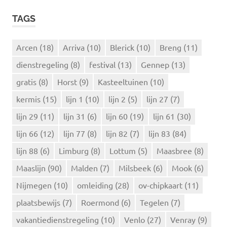
E
k
K
TAGS
e
E
N
n
n
Arcen
(18)
Arriva
(10)
Blerick
(10)
Breng
(11)
a
dienstregeling
(8)
festival
(13)
Gennep
(13)
a
r
gratis
(8)
Horst
(9)
Kasteeltuinen
(10)
:
kermis
(15)
lijn 1
(10)
lijn 2
(5)
lijn 27
(7)
lijn 29
(11)
lijn 31
(6)
lijn 60
(19)
lijn 61
(30)
lijn 66
(12)
lijn 77
(8)
lijn 82
(7)
lijn 83
(84)
lijn 88
(6)
Limburg
(8)
Lottum
(5)
Maasbree
(8)
Maaslijn
(90)
Malden
(7)
Milsbeek
(6)
Mook
(6)
Nijmegen
(10)
omleiding
(28)
ov-chipkaart
(11)
plaatsbewijs
(7)
Roermond
(6)
Tegelen
(7)
vakantiedienstregeling
(10)
Venlo
(27)
Venray
(9)