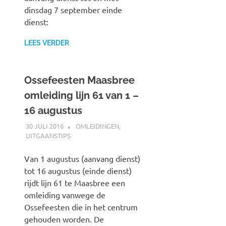
dinsdag 7 september einde
dienst:
LEES VERDER
Ossefeesten Maasbree
omleiding lijn 61 van 1 –
16 augustus
30 JULI 2016
JOHAN
OMLEIDINGEN
,
UITGAANSTIPS
Van 1 augustus (aanvang dienst)
tot 16 augustus (einde dienst)
rijdt lijn 61 te Maasbree een
omleiding vanwege de
Ossefeesten die in het centrum
gehouden worden. De