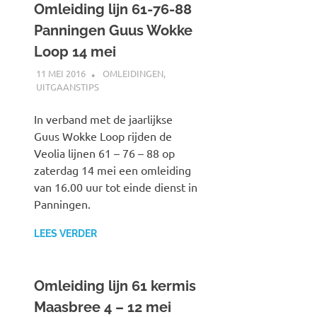
Omleiding lijn 61-76-88
Panningen Guus Wokke
Loop 14 mei
11 MEI 2016
JOHAN
OMLEIDINGEN
,
UITGAANSTIPS
In verband met de jaarlijkse
Guus Wokke Loop rijden de
Veolia lijnen 61 – 76 – 88 op
zaterdag 14 mei een omleiding
van 16.00 uur tot einde dienst in
Panningen.
LEES VERDER
Omleiding lijn 61 kermis
Maasbree 4 – 12 mei