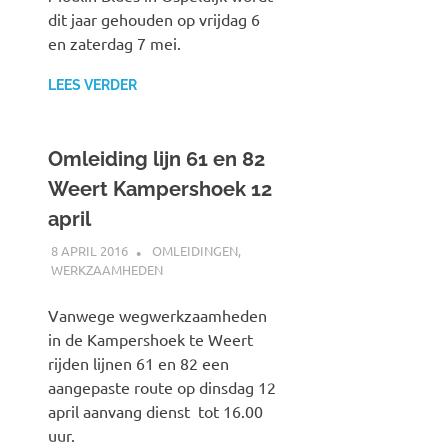
dit jaar gehouden op vrijdag 6
en zaterdag 7 mei.
LEES VERDER
Omleiding lijn 61 en 82
Weert Kampershoek 12
april
8 APRIL 2016
JOHAN
OMLEIDINGEN
,
WERKZAAMHEDEN
Vanwege wegwerkzaamheden
in de Kampershoek te Weert
rijden lijnen 61 en 82 een
aangepaste route op dinsdag 12
april aanvang dienst tot 16.00
uur.