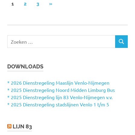
1
2
3
VOLGENDE
»
Berichten
BERICHTEN
paginering
Z
Z
o
O
e
E
k
K
DOWNLOADS
e
E
N
n
n
* 2026 Dienstregeling Maaslijn Venlo-Nijmegen
a
* 2025 Dienstregeling Noord Midden Limburg Bus
a
* 2025 Dienstregeling lijn 83 Venlo-Nijmegen v.v.
r
* 2025 Dienstregeling stadslijnen Venlo 1 t/m 5
:
LIJN 83