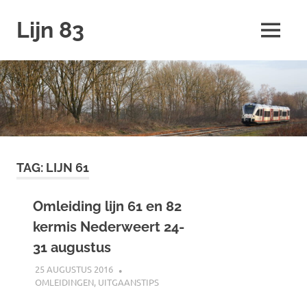
Ga
Lijn 83
naar
MENU
de
inhoud
TAG:
LIJN 61
Omleiding lijn 61 en 82
kermis Nederweert 24-
31 augustus
25 AUGUSTUS 2016
JOHAN
OMLEIDINGEN
,
UITGAANSTIPS