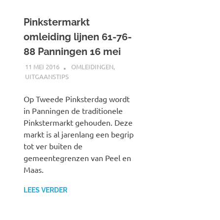
Pinkstermarkt
omleiding lijnen 61-76-
88 Panningen 16 mei
11 MEI 2016
JOHAN
OMLEIDINGEN
,
UITGAANSTIPS
Op Tweede Pinksterdag wordt
in Panningen de traditionele
Pinkstermarkt gehouden. Deze
markt is al jarenlang een begrip
tot ver buiten de
gemeentegrenzen van Peel en
Maas.
LEES VERDER