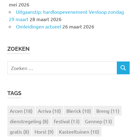
mei 2026
Uitgaanstip: hardloopevenement Venloop zondag
29 maart
28 maart 2026
Omleidingen actueel
26 maart 2026
ZOEKEN
Z
Z
o
O
e
E
k
K
TAGS
e
E
N
n
n
Arcen
(18)
Arriva
(10)
Blerick
(10)
Breng
(11)
a
dienstregeling
(8)
festival
(13)
Gennep
(13)
a
r
gratis
(8)
Horst
(9)
Kasteeltuinen
(10)