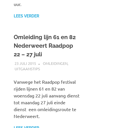
uur.
LEES VERDER
Omleiding lijn 61 en 82
Nederweert Raadpop
22 – 27 juli
23 JULI 2015
JOHAN
OMLEIDINGEN
,
UITGAANSTIPS
Vanwege het Raadpop festival
rijden lijnen 61 en 82 van
woensdag 22 juli aanvang dienst
tot maandag 27 juli einde
dienst een omleidingsroute te
Nederweert.
LEES VERDER