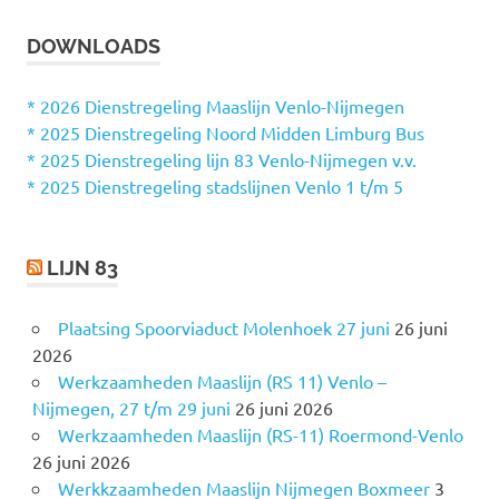
E
k
K
DOWNLOADS
e
E
N
n
n
* 2026 Dienstregeling Maaslijn Venlo-Nijmegen
a
* 2025 Dienstregeling Noord Midden Limburg Bus
a
* 2025 Dienstregeling lijn 83 Venlo-Nijmegen v.v.
r
* 2025 Dienstregeling stadslijnen Venlo 1 t/m 5
:
LIJN 83
Plaatsing Spoorviaduct Molenhoek 27 juni
26 juni
2026
Werkzaamheden Maaslijn (RS 11) Venlo –
Nijmegen, 27 t/m 29 juni
26 juni 2026
Werkzaamheden Maaslijn (RS-11) Roermond-Venlo
26 juni 2026
Werkkzaamheden Maaslijn Nijmegen Boxmeer
3