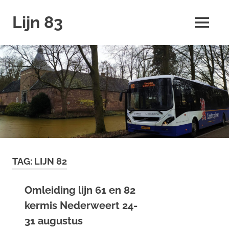
Ga
Lijn 83
naar
MENU
de
inhoud
TAG:
LIJN 82
Omleiding lijn 61 en 82
kermis Nederweert 24-
31 augustus