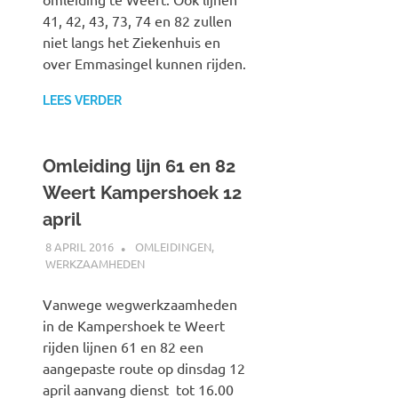
41, 42, 43, 73, 74 en 82 zullen
niet langs het Ziekenhuis en
over Emmasingel kunnen rijden.
LEES VERDER
Omleiding lijn 61 en 82
Weert Kampershoek 12
april
8 APRIL 2016
JOHAN
OMLEIDINGEN
,
WERKZAAMHEDEN
Vanwege wegwerkzaamheden
in de Kampershoek te Weert
rijden lijnen 61 en 82 een
aangepaste route op dinsdag 12
april aanvang dienst tot 16.00