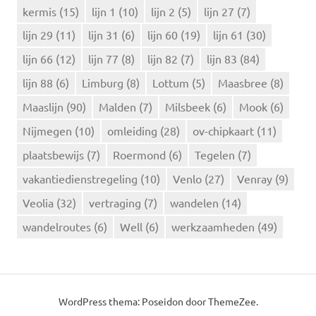
:
kermis
(15)
lijn 1
(10)
lijn 2
(5)
lijn 27
(7)
lijn 29
(11)
lijn 31
(6)
lijn 60
(19)
lijn 61
(30)
lijn 66
(12)
lijn 77
(8)
lijn 82
(7)
lijn 83
(84)
lijn 88
(6)
Limburg
(8)
Lottum
(5)
Maasbree
(8)
Maaslijn
(90)
Malden
(7)
Milsbeek
(6)
Mook
(6)
Nijmegen
(10)
omleiding
(28)
ov-chipkaart
(11)
plaatsbewijs
(7)
Roermond
(6)
Tegelen
(7)
vakantiedienstregeling
(10)
Venlo
(27)
Venray
(9)
Veolia
(32)
vertraging
(7)
wandelen
(14)
wandelroutes
(6)
Well
(6)
werkzaamheden
(49)
WordPress thema: Poseidon door ThemeZee.