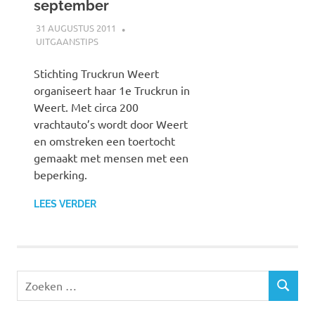
september
31 AUGUSTUS 2011
JOHAN
UITGAANSTIPS
Stichting Truckrun Weert
organiseert haar 1e Truckrun in
Weert. Met circa 200
vrachtauto’s wordt door Weert
en omstreken een toertocht
gemaakt met mensen met een
beperking.
LEES VERDER
Z
Z
o
O
e