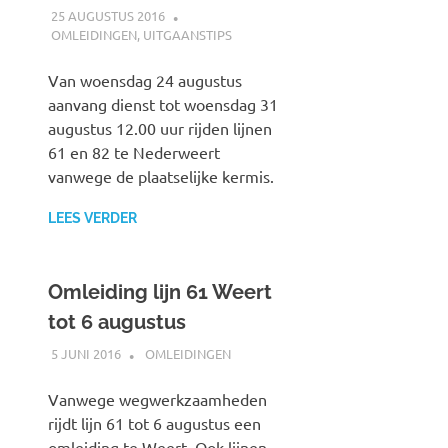
25 AUGUSTUS 2016
JOHAN
OMLEIDINGEN
,
UITGAANSTIPS
Van woensdag 24 augustus
aanvang dienst tot woensdag 31
augustus 12.00 uur rijden lijnen
61 en 82 te Nederweert
vanwege de plaatselijke kermis.
LEES VERDER
Omleiding lijn 61 Weert
tot 6 augustus
5 JUNI 2016
JOHAN
OMLEIDINGEN
Vanwege wegwerkzaamheden
rijdt lijn 61 tot 6 augustus een
omleiding te Weert. Ook lijnen