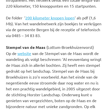
infopanelen. Het netwerk bevat een totale lengte van
220 kilometer, 150 knooppunten en 15 startpunten.
De folder ‘
200 kilometer knopen lopen
‘ als pdf (1,6
Mb). Van het wandelnetwerk zijn boekjes te verkrijgen
via de gemeente Bergen bij de receptie of telefonisch
via 0485 – 34 83 83.
Stempel van de Maas
(Lottum-Broekhuizenvorst)
Op de
website
van de Stempel van de Maas wordt de
wandeling als volgt beschreven: ‘Al eeuwenlang wringt
de Maas zich in allerlei bochten. Zij heeft een stempel
gedrukt op het landschap. Stempel van de Maas bij
Broekhuizen is zo’n voorbeeld.
Aan het einde van de
negentiende eeuw stroomde daar nog water en nu is
het een prachtig wandelgebied, in 2005 uitgezet door
de stichting Horster Landschap. Onderweg kunt u
genieten van vergezichten, boten op de Maas en de
bijzondere natuur met unieke zandgronden. Op elk