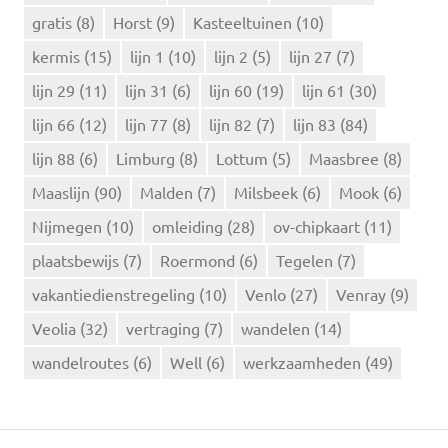
r
gratis
(8)
Horst
(9)
Kasteeltuinen
(10)
:
kermis
(15)
lijn 1
(10)
lijn 2
(5)
lijn 27
(7)
lijn 29
(11)
lijn 31
(6)
lijn 60
(19)
lijn 61
(30)
lijn 66
(12)
lijn 77
(8)
lijn 82
(7)
lijn 83
(84)
lijn 88
(6)
Limburg
(8)
Lottum
(5)
Maasbree
(8)
Maaslijn
(90)
Malden
(7)
Milsbeek
(6)
Mook
(6)
Nijmegen
(10)
omleiding
(28)
ov-chipkaart
(11)
plaatsbewijs
(7)
Roermond
(6)
Tegelen
(7)
vakantiedienstregeling
(10)
Venlo
(27)
Venray
(9)
Veolia
(32)
vertraging
(7)
wandelen
(14)
wandelroutes
(6)
Well
(6)
werkzaamheden
(49)