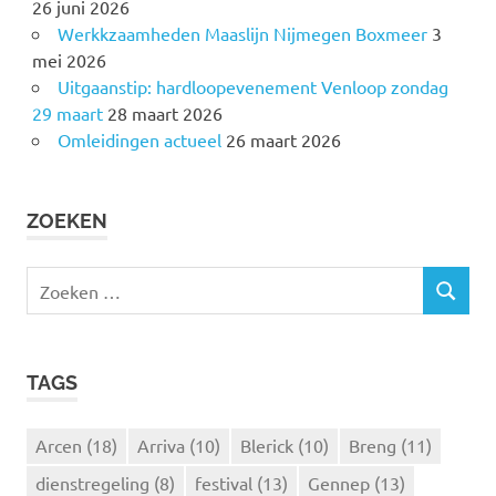
26 juni 2026
Werkkzaamheden Maaslijn Nijmegen Boxmeer
3
mei 2026
Uitgaanstip: hardloopevenement Venloop zondag
29 maart
28 maart 2026
Omleidingen actueel
26 maart 2026
ZOEKEN
Z
Z
o
O
e
E
k
K
TAGS
e
E
N
n
n
Arcen
(18)
Arriva
(10)
Blerick
(10)
Breng
(11)
a
dienstregeling
(8)
festival
(13)
Gennep
(13)
a