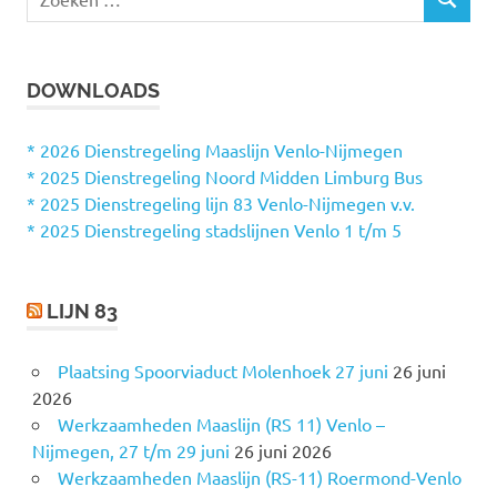
Z
o
O
e
E
k
K
DOWNLOADS
e
E
N
n
n
* 2026 Dienstregeling Maaslijn Venlo-Nijmegen
a
* 2025 Dienstregeling Noord Midden Limburg Bus
a
* 2025 Dienstregeling lijn 83 Venlo-Nijmegen v.v.
r
* 2025 Dienstregeling stadslijnen Venlo 1 t/m 5
:
LIJN 83
Plaatsing Spoorviaduct Molenhoek 27 juni
26 juni
2026
Werkzaamheden Maaslijn (RS 11) Venlo –
Nijmegen, 27 t/m 29 juni
26 juni 2026
Werkzaamheden Maaslijn (RS-11) Roermond-Venlo