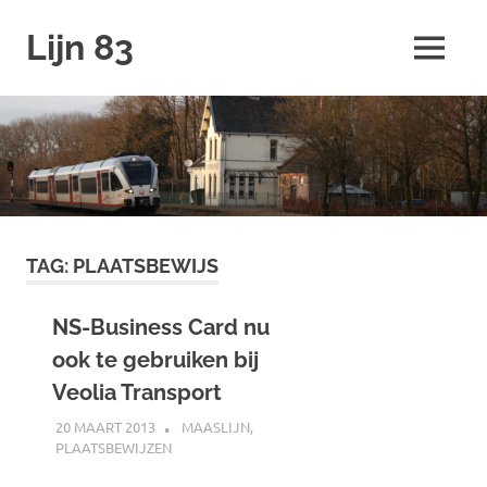
Ga
Lijn 83
naar
MENU
de
inhoud
TAG:
PLAATSBEWIJS
NS-Business Card nu
ook te gebruiken bij
Veolia Transport
20 MAART 2013
SPOORZOEKER
MAASLIJN
,
PLAATSBEWIJZEN