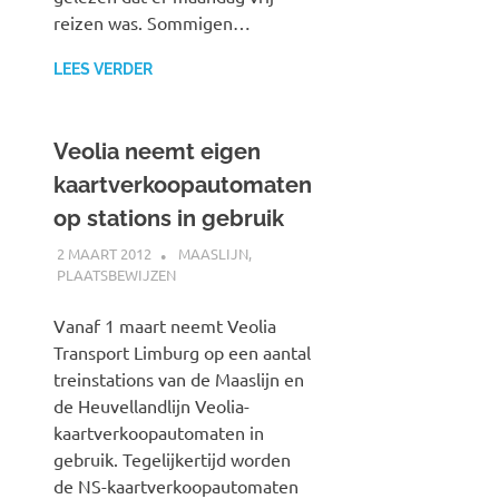
reizen was. Sommigen…
LEES VERDER
Veolia neemt eigen
kaartverkoopautomaten
op stations in gebruik
2 MAART 2012
SPOORZOEKER
MAASLIJN
,
PLAATSBEWIJZEN
Vanaf 1 maart neemt Veolia
Transport Limburg op een aantal
treinstations van de Maaslijn en
de Heuvellandlijn Veolia-
kaartverkoopautomaten in
gebruik. Tegelijkertijd worden
de NS-kaartverkoopautomaten