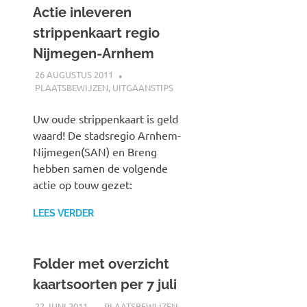
Actie inleveren
strippenkaart regio
Nijmegen-Arnhem
26 AUGUSTUS 2011
JOHAN
PLAATSBEWIJZEN
,
UITGAANSTIPS
Uw oude strippenkaart is geld
waard! De stadsregio Arnhem-
Nijmegen(SAN) en Breng
hebben samen de volgende
actie op touw gezet:
LEES VERDER
Folder met overzicht
kaartsoorten per 7 juli
22 JUNI 2011
JOHAN
PLAATSBEWIJZEN