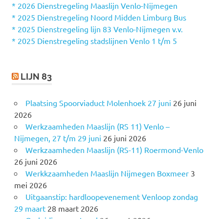
n
* 2026 Dienstregeling Maaslijn Venlo-Nijmegen
a
* 2025 Dienstregeling Noord Midden Limburg Bus
a
* 2025 Dienstregeling lijn 83 Venlo-Nijmegen v.v.
r
* 2025 Dienstregeling stadslijnen Venlo 1 t/m 5
:
LIJN 83
Plaatsing Spoorviaduct Molenhoek 27 juni
26 juni
2026
Werkzaamheden Maaslijn (RS 11) Venlo –
Nijmegen, 27 t/m 29 juni
26 juni 2026
Werkzaamheden Maaslijn (RS-11) Roermond-Venlo
26 juni 2026
Werkkzaamheden Maaslijn Nijmegen Boxmeer
3
mei 2026
Uitgaanstip: hardloopevenement Venloop zondag
29 maart
28 maart 2026