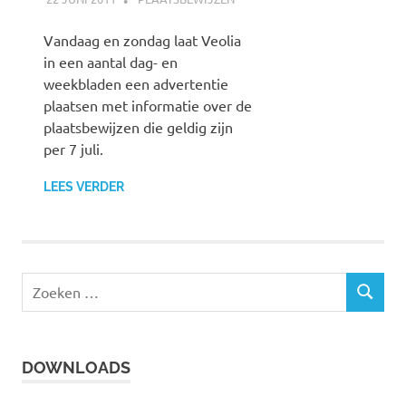
Vandaag en zondag laat Veolia
in een aantal dag- en
weekbladen een advertentie
plaatsen met informatie over de
plaatsbewijzen die geldig zijn
per 7 juli.
LEES VERDER
Z
Z
o
O
e
E
k
K
DOWNLOADS
e
E
N
n