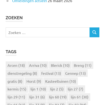
Omleidingen actueel
26 maart 2026
ZOEKEN
Z
Z
o
O
e
E
k
K
TAGS
e
E
N
n
n
Arcen
(18)
Arriva
(10)
Blerick
(10)
Breng
(11)
a
dienstregeling
(8)
festival
(13)
Gennep
(13)
a
r
gratis
(8)
Horst
(9)
Kasteeltuinen
(10)
:
kermis
(15)
lijn 1
(10)
lijn 2
(5)
lijn 27
(7)
lijn 29
(11)
lijn 31
(6)
lijn 60
(19)
lijn 61
(30)
lijn 66
(12)
lijn 77
(8)
lijn 82
(7)
lijn 83
(84)