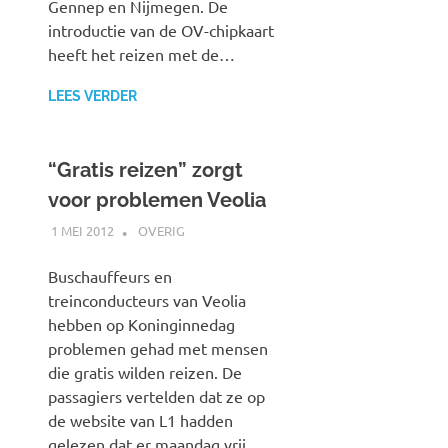
Gennep en Nijmegen. De
introductie van de OV-chipkaart
heeft het reizen met de…
LEES VERDER
“Gratis reizen” zorgt
voor problemen Veolia
1 MEI 2012
SPOORZOEKER
OVERIG
Buschauffeurs en
treinconducteurs van Veolia
hebben op Koninginnedag
problemen gehad met mensen
die gratis wilden reizen. De
passagiers vertelden dat ze op
de website van L1 hadden
gelezen dat er maandag vrij