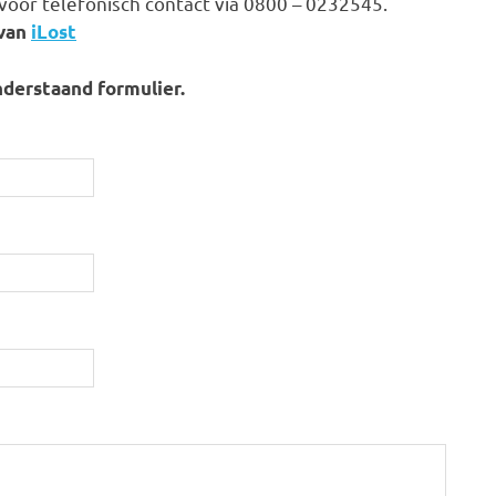
voor telefonisch contact via 0800 – 0232545.
 van
iLost
nderstaand formulier.