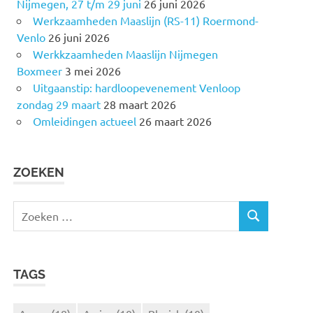
Nijmegen, 27 t/m 29 juni
26 juni 2026
Werkzaamheden Maaslijn (RS-11) Roermond-
Venlo
26 juni 2026
Werkkzaamheden Maaslijn Nijmegen
Boxmeer
3 mei 2026
Uitgaanstip: hardloopevenement Venloop
zondag 29 maart
28 maart 2026
Omleidingen actueel
26 maart 2026
ZOEKEN
Z
Z
o
O
e
E
k
K
TAGS
e
E
N
n
n