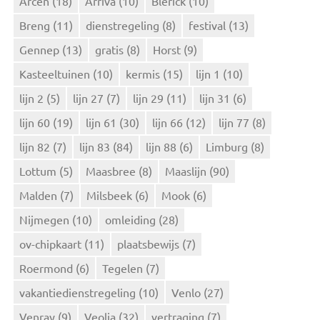
Arcen
(18)
Arriva
(10)
Blerick
(10)
a
Breng
(11)
dienstregeling
(8)
festival
(13)
a
r
Gennep
(13)
gratis
(8)
Horst
(9)
:
Kasteeltuinen
(10)
kermis
(15)
lijn 1
(10)
lijn 2
(5)
lijn 27
(7)
lijn 29
(11)
lijn 31
(6)
lijn 60
(19)
lijn 61
(30)
lijn 66
(12)
lijn 77
(8)
lijn 82
(7)
lijn 83
(84)
lijn 88
(6)
Limburg
(8)
Lottum
(5)
Maasbree
(8)
Maaslijn
(90)
Malden
(7)
Milsbeek
(6)
Mook
(6)
Nijmegen
(10)
omleiding
(28)
ov-chipkaart
(11)
plaatsbewijs
(7)
Roermond
(6)
Tegelen
(7)
vakantiedienstregeling
(10)
Venlo
(27)
Venray
(9)
Veolia
(32)
vertraging
(7)