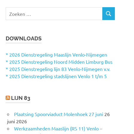
Z
Z
o
O
e
E
k
K
DOWNLOADS
e
E
N
n
n
* 2026 Dienstregeling Maaslijn Venlo-Nijmegen
a
* 2025 Dienstregeling Noord Midden Limburg Bus
a
* 2025 Dienstregeling lijn 83 Venlo-Nijmegen v.v.
r
* 2025 Dienstregeling stadslijnen Venlo 1 t/m 5
:
LIJN 83
Plaatsing Spoorviaduct Molenhoek 27 juni
26
juni 2026
Werkzaamheden Maaslijn (RS 11) Venlo –