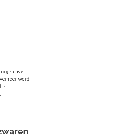
 zorgen over
november werd
 het
V…
ezwaren