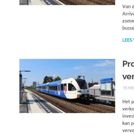
Van z
Arriv
zomer
busse
LEES
Pr
ve
15 NO
Het p
verko
inves
kan p
vervo