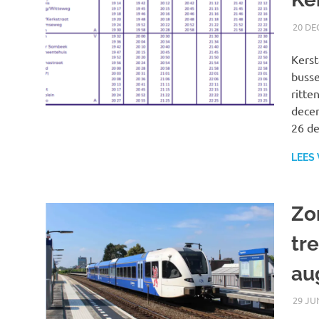
20 DE
Kerst
busse
ritte
decem
26 d
LEES
Zo
tre
au
29 JU