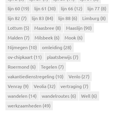
lijn 60
(19)
lijn 61
(30)
lijn 66
(12)
lijn 77
(8)
lijn 82
(7)
lijn 83
(84)
lijn 88
(6)
Limburg
(8)
Lottum
(5)
Maasbree
(8)
Maaslijn
(90)
Malden
(7)
Milsbeek
(6)
Mook
(6)
Nijmegen
(10)
omleiding
(28)
ov-chipkaart
(11)
plaatsbewijs
(7)
Roermond
(6)
Tegelen
(7)
vakantiedienstregeling
(10)
Venlo
(27)
Venray
(9)
Veolia
(32)
vertraging
(7)
wandelen
(14)
wandelroutes
(6)
Well
(6)
werkzaamheden
(49)