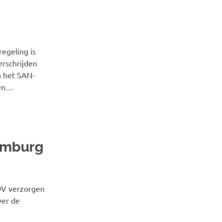
egeling is
erschrijden
n het SAN-
 en…
Limburg
OV verzorgen
ver de