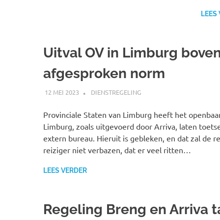
LEES
Uitval OV in Limburg bove
afgesproken norm
12 MEI 2023
SPOORZOEKER
DIENSTREGELING
Provinciale Staten van Limburg heeft het openbaar
Limburg, zoals uitgevoerd door Arriva, laten toet
extern bureau. Hieruit is gebleken, en dat zal de 
reiziger niet verbazen, dat er veel ritten…
LEES VERDER
Regeling Breng en Arriva t