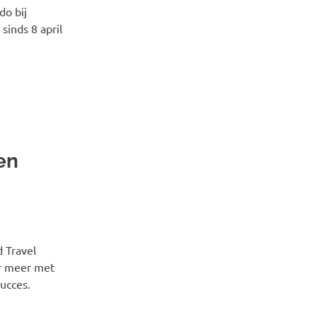
do bij
sinds 8 april
en
 Travel
er meer met
ucces.