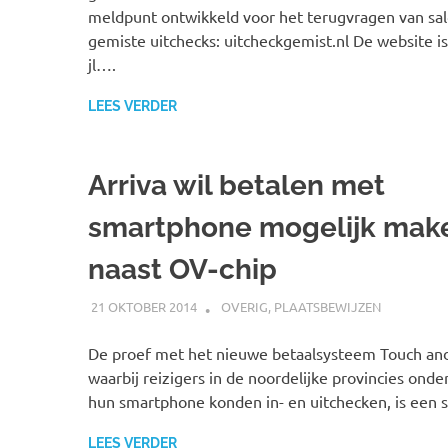
meldpunt ontwikkeld voor het terugvragen van sal
gemiste uitchecks: uitcheckgemist.nl De website is 
jl….
LEES VERDER
Arriva wil betalen met
smartphone mogelijk mak
naast OV-chip
21 OKTOBER 2014
JOHAN
OVERIG
,
PLAATSBEWIJZEN
De proef met het nieuwe betaalsysteem Touch and
waarbij reizigers in de noordelijke provincies ond
hun smartphone konden in- en uitchecken, is een s
LEES VERDER