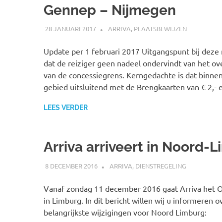
Gennep – Nijmegen
28 JANUARI 2017
JOHAN
ARRIVA
,
PLAATSBEWIJZEN
Update per 1 februari 2017 Uitgangspunt bij deze r
dat de reiziger geen nadeel ondervindt van het ov
van de concessiegrens. Kerngedachte is dat binne
gebied uitsluitend met de Brengkaarten van € 2,-
LEES VERDER
Arriva arriveert in Noord-
8 DECEMBER 2016
JOHAN
ARRIVA
,
DIENSTREGELING
Vanaf zondag 11 december 2016 gaat Arriva het 
in Limburg. In dit bericht willen wij u informeren o
belangrijkste wijzigingen voor Noord Limburg: