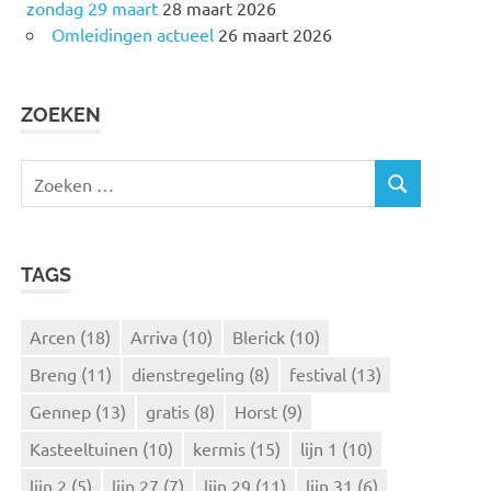
zondag 29 maart
28 maart 2026
Omleidingen actueel
26 maart 2026
ZOEKEN
Z
Z
o
O
e
E
k
K
TAGS
e
E
N
n
n
Arcen
(18)
Arriva
(10)
Blerick
(10)
a
Breng
(11)
dienstregeling
(8)
festival
(13)
a
r
Gennep
(13)
gratis
(8)
Horst
(9)
:
Kasteeltuinen
(10)
kermis
(15)
lijn 1
(10)
lijn 2
(5)
lijn 27
(7)
lijn 29
(11)
lijn 31
(6)