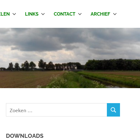
LEN
LINKS
CONTACT
ARCHIEF
Z
Z
o
O
e
E
k
K
DOWNLOADS
e
E