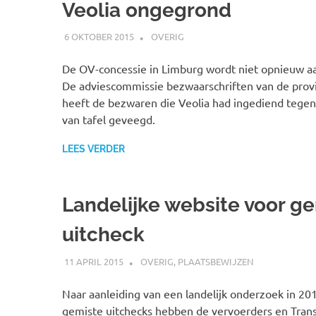
Veolia ongegrond
6 OKTOBER 2015
JOHAN
OVERIG
De OV-concessie in Limburg wordt niet opnieuw a
De adviescommissie bezwaarschriften van de prov
heeft de bezwaren die Veolia had ingediend tege
van tafel geveegd.
LEES VERDER
Landelijke website voor g
uitcheck
11 APRIL 2015
JOHAN
OVERIG
,
PLAATSBEWIJZEN
Naar aanleiding van een landelijk onderzoek in 20
gemiste uitchecks hebben de vervoerders en Trans