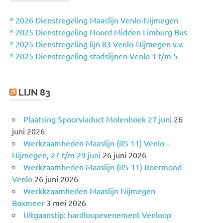
N
n
n
* 2026 Dienstregeling Maaslijn Venlo-Nijmegen
a
* 2025 Dienstregeling Noord Midden Limburg Bus
a
* 2025 Dienstregeling lijn 83 Venlo-Nijmegen v.v.
r
* 2025 Dienstregeling stadslijnen Venlo 1 t/m 5
:
LIJN 83
Plaatsing Spoorviaduct Molenhoek 27 juni
26
juni 2026
Werkzaamheden Maaslijn (RS 11) Venlo –
Nijmegen, 27 t/m 29 juni
26 juni 2026
Werkzaamheden Maaslijn (RS-11) Roermond-
Venlo
26 juni 2026
Werkkzaamheden Maaslijn Nijmegen
Boxmeer
3 mei 2026
Uitgaanstip: hardloopevenement Venloop