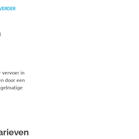
 VERDER
n
 vervoer in
sen door een
regelmatige
arieven