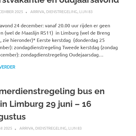
CEMBER 2025
JOHAN
ARRIVA
,
DIENSTREGELING
,
LIJN 83
avond 24 december: vanaf 20.00 uur rijden er geen
n (wel de Maaslijn RS11) in Limburg (wel de Breng
n, zie hieronder)* Eerste kerstdag (donderdag 25
ber): zondagdienstregeling Tweede kerstdag (zondag
ecember): zondagdienstregeling Oudejaarsdag…
 VERDER
merdienstregeling bus en
in Limburg 29 juni – 16
gustus
NI 2025
JOHAN
ARRIVA
,
DIENSTREGELING
,
LIJN 83