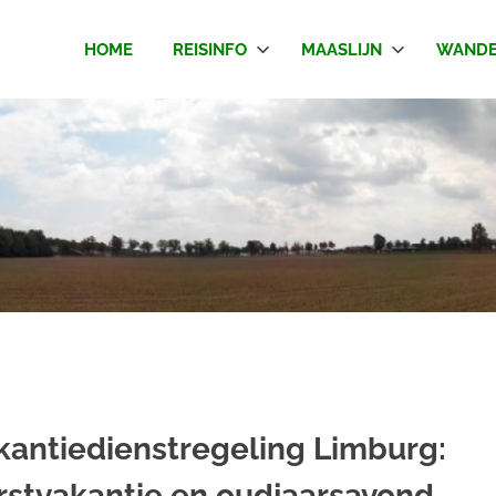
HOME
REISINFO
MAASLIJN
WANDE
kantiedienstregeling Limburg:
rstvakantie en oudjaarsavond