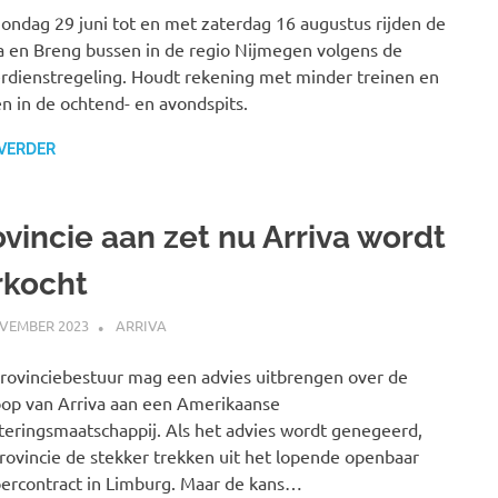
ondag 29 juni tot en met zaterdag 16 augustus rijden de
a en Breng bussen in de regio Nijmegen volgens de
dienstregeling. Houdt rekening met minder treinen en
n in de ochtend- en avondspits.
 VERDER
ovincie aan zet nu Arriva wordt
rkocht
VEMBER 2023
SPOORZOEKER
ARRIVA
rovinciebestuur mag een advies uitbrengen over de
op van Arriva aan een Amerikaanse
teringsmaatschappij. Als het advies wordt genegeerd,
rovincie de stekker trekken uit het lopende openbaar
ercontract in Limburg. Maar de kans…