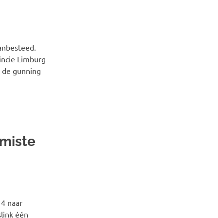
anbesteed.
incie Limburg
n de gunning
emiste
14 naar
link één