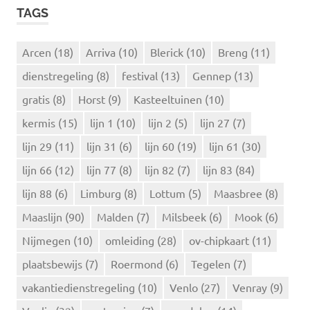
K
TAGS
e
E
N
n
n
Arcen
(18)
Arriva
(10)
Blerick
(10)
Breng
(11)
a
dienstregeling
(8)
festival
(13)
Gennep
(13)
a
r
gratis
(8)
Horst
(9)
Kasteeltuinen
(10)
:
kermis
(15)
lijn 1
(10)
lijn 2
(5)
lijn 27
(7)
lijn 29
(11)
lijn 31
(6)
lijn 60
(19)
lijn 61
(30)
lijn 66
(12)
lijn 77
(8)
lijn 82
(7)
lijn 83
(84)
lijn 88
(6)
Limburg
(8)
Lottum
(5)
Maasbree
(8)
Maaslijn
(90)
Malden
(7)
Milsbeek
(6)
Mook
(6)
Nijmegen
(10)
omleiding
(28)
ov-chipkaart
(11)
plaatsbewijs
(7)
Roermond
(6)
Tegelen
(7)
vakantiedienstregeling
(10)
Venlo
(27)
Venray
(9)