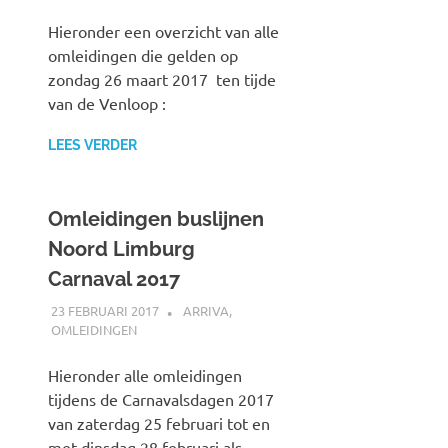
Hieronder een overzicht van alle
omleidingen die gelden op
zondag 26 maart 2017 ten tijde
van de Venloop :
LEES VERDER
Omleidingen buslijnen
Noord Limburg
Carnaval 2017
23 FEBRUARI 2017
JOHAN
ARRIVA
,
OMLEIDINGEN
Hieronder alle omleidingen
tijdens de Carnavalsdagen 2017
van zaterdag 25 februari tot en
met dinsdag 28 februari als