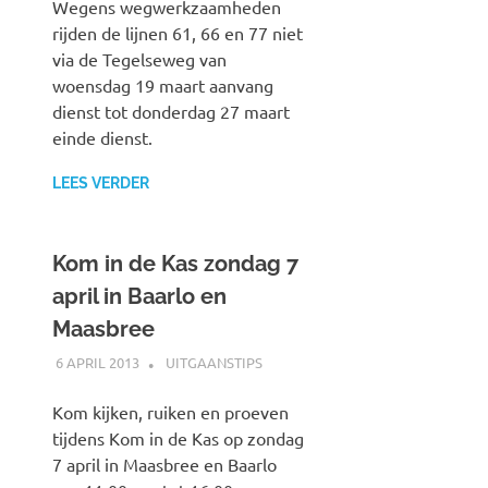
Wegens wegwerkzaamheden
rijden de lijnen 61, 66 en 77 niet
via de Tegelseweg van
woensdag 19 maart aanvang
dienst tot donderdag 27 maart
einde dienst.
LEES VERDER
Kom in de Kas zondag 7
april in Baarlo en
Maasbree
6 APRIL 2013
JOHAN
UITGAANSTIPS
Kom kijken, ruiken en proeven
tijdens Kom in de Kas op zondag
7 april in Maasbree en Baarlo