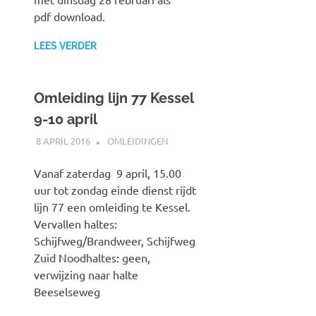
pdf download.
LEES VERDER
Omleiding lijn 77 Kessel
9-10 april
8 APRIL 2016
JOHAN
OMLEIDINGEN
Vanaf zaterdag 9 april, 15.00
uur tot zondag einde dienst rijdt
lijn 77 een omleiding te Kessel.
Vervallen haltes:
Schijfweg/Brandweer, Schijfweg
Zuid Noodhaltes: geen,
verwijzing naar halte
Beeselseweg