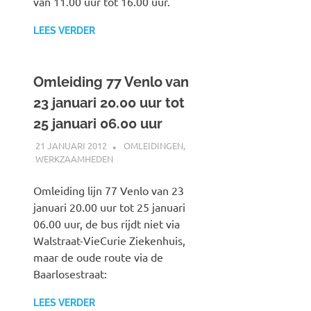
van 11.00 uur tot 16.00 uur.
LEES VERDER
Omleiding 77 Venlo van
23 januari 20.00 uur tot
25 januari 06.00 uur
21 JANUARI 2012
JOHAN
OMLEIDINGEN
,
WERKZAAMHEDEN
Omleiding lijn 77 Venlo van 23
januari 20.00 uur tot 25 januari
06.00 uur, de bus rijdt niet via
Walstraat-VieCurie Ziekenhuis,
maar de oude route via de
Baarlosestraat:
LEES VERDER