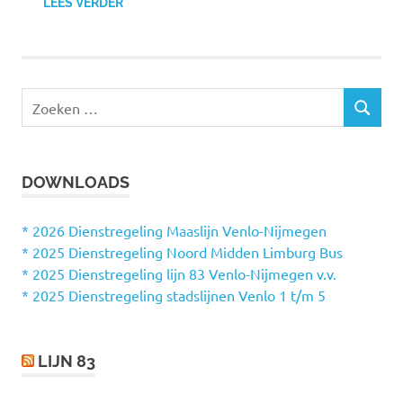
LEES VERDER
Z
Z
o
O
e
E
k
K
DOWNLOADS
e
E
N
n
n
* 2026 Dienstregeling Maaslijn Venlo-Nijmegen
a
* 2025 Dienstregeling Noord Midden Limburg Bus
a
* 2025 Dienstregeling lijn 83 Venlo-Nijmegen v.v.
r
* 2025 Dienstregeling stadslijnen Venlo 1 t/m 5
:
LIJN 83