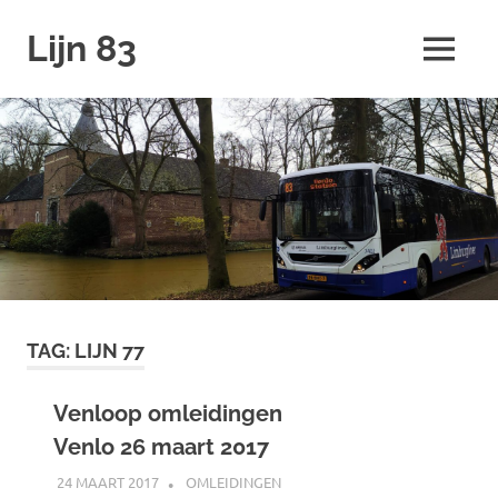
Ga
Lijn 83
naar
MENU
de
inhoud
TAG:
LIJN 77
Venloop omleidingen
Venlo 26 maart 2017
24 MAART 2017
JOHAN
OMLEIDINGEN