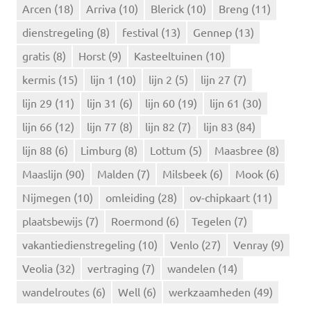
n
Arcen
(18)
Arriva
(10)
Blerick
(10)
Breng
(11)
a
dienstregeling
(8)
festival
(13)
Gennep
(13)
a
r
gratis
(8)
Horst
(9)
Kasteeltuinen
(10)
:
kermis
(15)
lijn 1
(10)
lijn 2
(5)
lijn 27
(7)
lijn 29
(11)
lijn 31
(6)
lijn 60
(19)
lijn 61
(30)
lijn 66
(12)
lijn 77
(8)
lijn 82
(7)
lijn 83
(84)
lijn 88
(6)
Limburg
(8)
Lottum
(5)
Maasbree
(8)
Maaslijn
(90)
Malden
(7)
Milsbeek
(6)
Mook
(6)
Nijmegen
(10)
omleiding
(28)
ov-chipkaart
(11)
plaatsbewijs
(7)
Roermond
(6)
Tegelen
(7)
vakantiedienstregeling
(10)
Venlo
(27)
Venray
(9)
Veolia
(32)
vertraging
(7)
wandelen
(14)
wandelroutes
(6)
Well
(6)
werkzaamheden
(49)