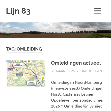
Ga
Lijn 83
naar
MENU
de
inhoud
TAG:
OMLEIDING
Omleidingen actueel
26 MAART 2026
JOHAN
OMLEIDINGEN
Omleidingen Noord-Limburg
(nieuwste eerst) Omleidingen
Horst, Castenray Leunen
Opgeheven per zondag 3 mei
2026 * Omleiding lijn 87 niet