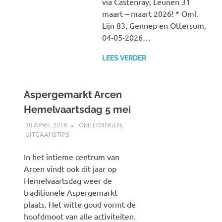
via Castenray, Leunen 31
maart – maart 2026! * Oml.
Lijn 83, Gennep en Ottersum,
04-05-2026…
LEES VERDER
Aspergemarkt Arcen
Hemelvaartsdag 5 mei
30 APRIL 2016
JOHAN
OMLEIDINGEN
,
UITGAANSTIPS
In het intieme centrum van
Arcen vindt ook dit jaar op
Hemelvaartsdag weer de
traditionele Aspergemarkt
plaats. Het witte goud vormt de
hoofdmoot van alle activiteiten.