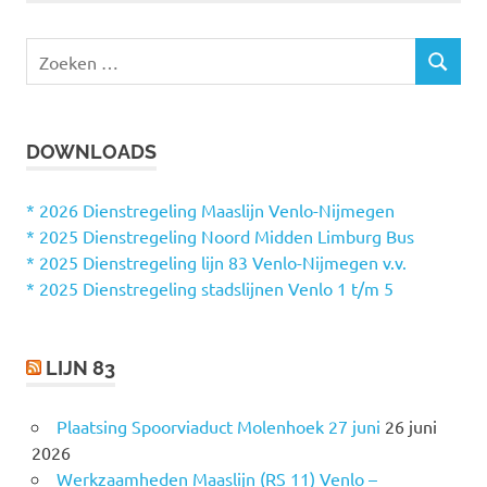
Z
Z
o
O
e
E
k
K
DOWNLOADS
e
E
N
n
n
* 2026 Dienstregeling Maaslijn Venlo-Nijmegen
a
* 2025 Dienstregeling Noord Midden Limburg Bus
a
* 2025 Dienstregeling lijn 83 Venlo-Nijmegen v.v.
r
* 2025 Dienstregeling stadslijnen Venlo 1 t/m 5
:
LIJN 83
Plaatsing Spoorviaduct Molenhoek 27 juni
26 juni
2026
Werkzaamheden Maaslijn (RS 11) Venlo –