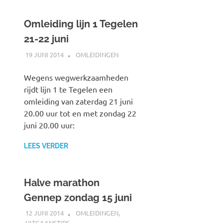
Omleiding lijn 1 Tegelen
21-22 juni
19 JUNI 2014
JOHAN
OMLEIDINGEN
Wegens wegwerkzaamheden
rijdt lijn 1 te Tegelen een
omleiding van zaterdag 21 juni
20.00 uur tot en met zondag 22
juni 20.00 uur:
LEES VERDER
Halve marathon
Gennep zondag 15 juni
12 JUNI 2014
SPOORZOEKER
OMLEIDINGEN
,
UITGAANSTIPS