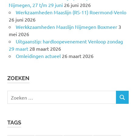
Nijmegen, 27 t/m 29 juni
26 juni 2026
Werkzaamheden Maaslijn (RS-11) Roermond-Venlo
26 juni 2026
Werkkzaamheden Maaslijn Nijmegen Boxmeer
3
mei 2026
Uitgaanstip: hardloopevenement Venloop zondag
29 maart
28 maart 2026
Omleidingen actueel
26 maart 2026
ZOEKEN
Z
Z
o
O
e
E
k
K
TAGS
e
E
N
n