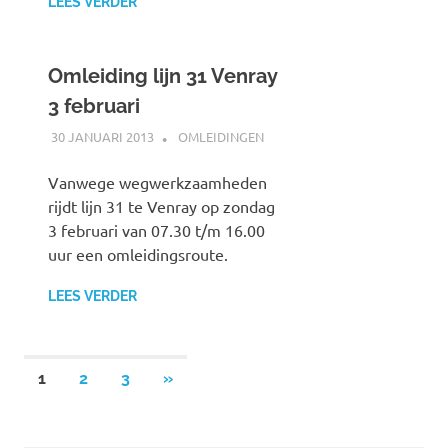
LEES VERDER
Omleiding lijn 31 Venray
3 februari
30 JANUARI 2013
JOHAN
OMLEIDINGEN
Vanwege wegwerkzaamheden
rijdt lijn 31 te Venray op zondag
3 februari van 07.30 t/m 16.00
uur een omleidingsroute.
LEES VERDER
1
2
3
VOLGENDE
»
Berichten
BERICHTEN
paginering