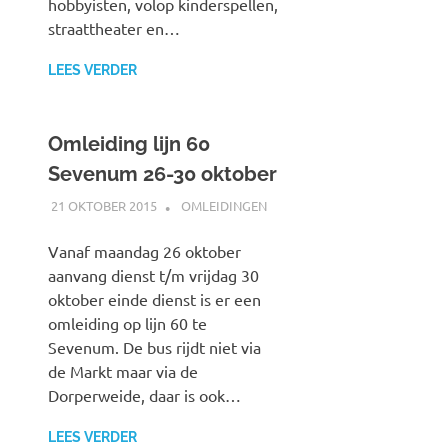
hobbyisten, volop kinderspellen,
straattheater en…
LEES VERDER
Omleiding lijn 60
Sevenum 26-30 oktober
21 OKTOBER 2015
SPOORZOEKER
OMLEIDINGEN
Vanaf maandag 26 oktober
aanvang dienst t/m vrijdag 30
oktober einde dienst is er een
omleiding op lijn 60 te
Sevenum. De bus rijdt niet via
de Markt maar via de
Dorperweide, daar is ook…
LEES VERDER