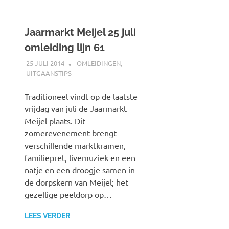
Jaarmarkt Meijel 25 juli
omleiding lijn 61
25 JULI 2014
JOHAN
OMLEIDINGEN
,
UITGAANSTIPS
Traditioneel vindt op de laatste
vrijdag van juli de Jaarmarkt
Meijel plaats. Dit
zomerevenement brengt
verschillende marktkramen,
familiepret, livemuziek en een
natje en een droogje samen in
de dorpskern van Meijel; het
gezellige peeldorp op…
LEES VERDER