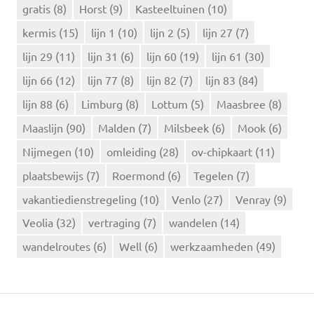
r
gratis
(8)
Horst
(9)
Kasteeltuinen
(10)
:
kermis
(15)
lijn 1
(10)
lijn 2
(5)
lijn 27
(7)
lijn 29
(11)
lijn 31
(6)
lijn 60
(19)
lijn 61
(30)
lijn 66
(12)
lijn 77
(8)
lijn 82
(7)
lijn 83
(84)
lijn 88
(6)
Limburg
(8)
Lottum
(5)
Maasbree
(8)
Maaslijn
(90)
Malden
(7)
Milsbeek
(6)
Mook
(6)
Nijmegen
(10)
omleiding
(28)
ov-chipkaart
(11)
plaatsbewijs
(7)
Roermond
(6)
Tegelen
(7)
vakantiedienstregeling
(10)
Venlo
(27)
Venray
(9)
Veolia
(32)
vertraging
(7)
wandelen
(14)
wandelroutes
(6)
Well
(6)
werkzaamheden
(49)