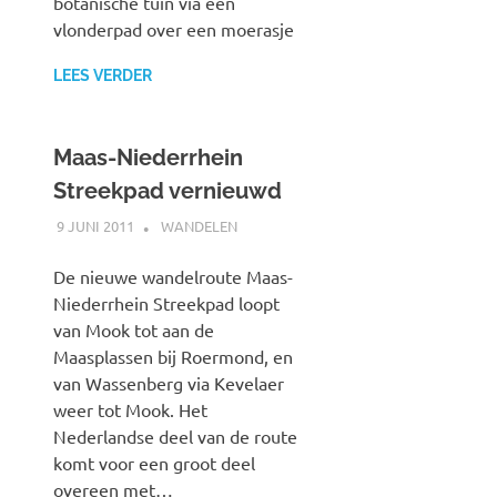
botanische tuin via een
vlonderpad over een moerasje
LEES VERDER
Maas-Niederrhein
Streekpad vernieuwd
9 JUNI 2011
SPOORZOEKER
WANDELEN
De nieuwe wandelroute Maas-
Niederrhein Streekpad loopt
van Mook tot aan de
Maasplassen bij Roermond, en
van Wassenberg via Kevelaer
weer tot Mook. Het
Nederlandse deel van de route
komt voor een groot deel
overeen met…