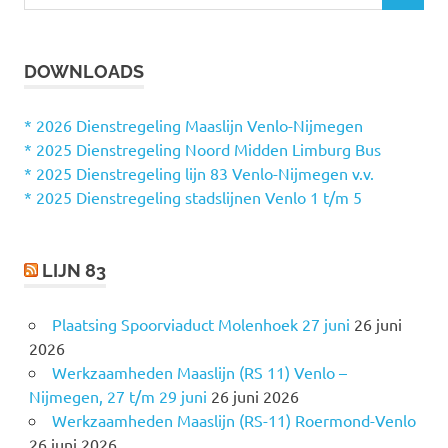
o
O
e
E
k
K
DOWNLOADS
e
E
N
n
n
* 2026 Dienstregeling Maaslijn Venlo-Nijmegen
a
* 2025 Dienstregeling Noord Midden Limburg Bus
a
* 2025 Dienstregeling lijn 83 Venlo-Nijmegen v.v.
r
* 2025 Dienstregeling stadslijnen Venlo 1 t/m 5
:
LIJN 83
Plaatsing Spoorviaduct Molenhoek 27 juni
26 juni
2026
Werkzaamheden Maaslijn (RS 11) Venlo –
Nijmegen, 27 t/m 29 juni
26 juni 2026
Werkzaamheden Maaslijn (RS-11) Roermond-Venlo
26 juni 2026