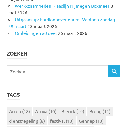
Werkkzaamheden Maaslijn Nijmegen Boxmeer
3
mei 2026
Uitgaanstip: hardloopevenement Venloop zondag
29 maart
28 maart 2026
Omleidingen actueel
26 maart 2026
ZOEKEN
Z
Z
o
O
e
E
k
K
TAGS
e
E
N
n
n
Arcen
(18)
Arriva
(10)
Blerick
(10)
Breng
(11)
a
dienstregeling
(8)
festival
(13)
Gennep
(13)
a