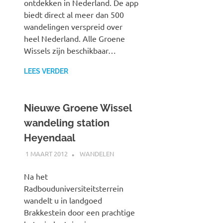
ontdekken in Nederland. De app
biedt direct al meer dan 500
wandelingen verspreid over
heel Nederland. Alle Groene
Wissels zijn beschikbaar…
LEES VERDER
Nieuwe Groene Wissel
wandeling station
Heyendaal
1 MAART 2012
JOHAN
WANDELEN
Na het
Radbouduniversiteitsterrein
wandelt u in landgoed
Brakkestein door een prachtige