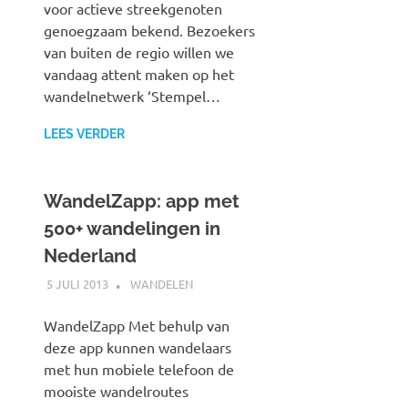
voor actieve streekgenoten
genoegzaam bekend. Bezoekers
van buiten de regio willen we
vandaag attent maken op het
wandelnetwerk ‘Stempel…
LEES VERDER
WandelZapp: app met
500+ wandelingen in
Nederland
5 JULI 2013
JOHAN
WANDELEN
WandelZapp Met behulp van
deze app kunnen wandelaars
met hun mobiele telefoon de
mooiste wandelroutes