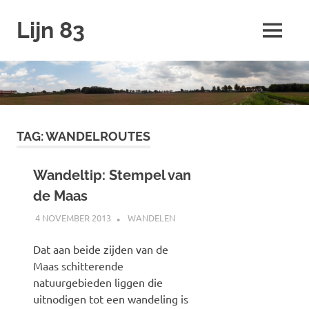
Ga
Lijn 83
naar
MENU
de
inhoud
TAG:
WANDELROUTES
Wandeltip: Stempel van
de Maas
4 NOVEMBER 2013
JOHAN
WANDELEN
Dat aan beide zijden van de
Maas schitterende
natuurgebieden liggen die
uitnodigen tot een wandeling is