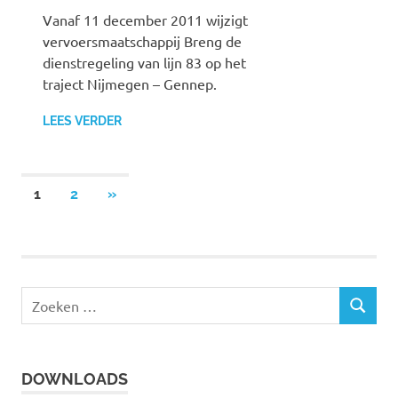
Vanaf 11 december 2011 wijzigt
vervoersmaatschappij Breng de
dienstregeling van lijn 83 op het
traject Nijmegen – Gennep.
LEES VERDER
1
2
VOLGENDE
»
Berichten
BERICHTEN
paginering
Z
Z
o
O
e
E
k
K
DOWNLOADS
e
E