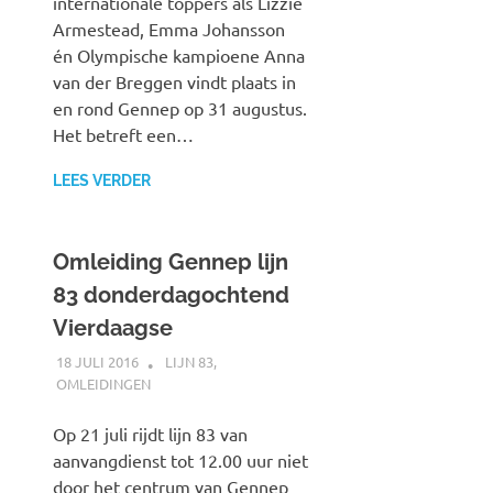
internationale toppers als Lizzie
Armestead, Emma Johansson
én Olympische kampioene Anna
van der Breggen vindt plaats in
en rond Gennep op 31 augustus.
Het betreft een…
LEES VERDER
Omleiding Gennep lijn
83 donderdagochtend
Vierdaagse
18 JULI 2016
JOHAN
LIJN 83
,
OMLEIDINGEN
Op 21 juli rijdt lijn 83 van
aanvangdienst tot 12.00 uur niet
door het centrum van Gennep