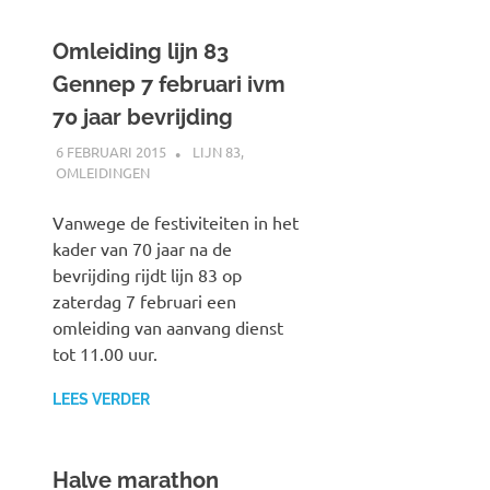
Omleiding lijn 83
Gennep 7 februari ivm
70 jaar bevrijding
6 FEBRUARI 2015
JOHAN
LIJN 83
,
OMLEIDINGEN
Vanwege de festiviteiten in het
kader van 70 jaar na de
bevrijding rijdt lijn 83 op
zaterdag 7 februari een
omleiding van aanvang dienst
tot 11.00 uur.
LEES VERDER
Halve marathon