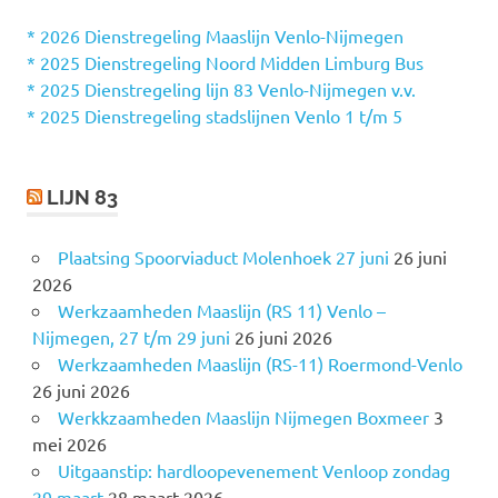
N
n
n
* 2026 Dienstregeling Maaslijn Venlo-Nijmegen
a
* 2025 Dienstregeling Noord Midden Limburg Bus
a
* 2025 Dienstregeling lijn 83 Venlo-Nijmegen v.v.
r
* 2025 Dienstregeling stadslijnen Venlo 1 t/m 5
:
LIJN 83
Plaatsing Spoorviaduct Molenhoek 27 juni
26 juni
2026
Werkzaamheden Maaslijn (RS 11) Venlo –
Nijmegen, 27 t/m 29 juni
26 juni 2026
Werkzaamheden Maaslijn (RS-11) Roermond-Venlo
26 juni 2026
Werkkzaamheden Maaslijn Nijmegen Boxmeer
3
mei 2026
Uitgaanstip: hardloopevenement Venloop zondag
29 maart
28 maart 2026