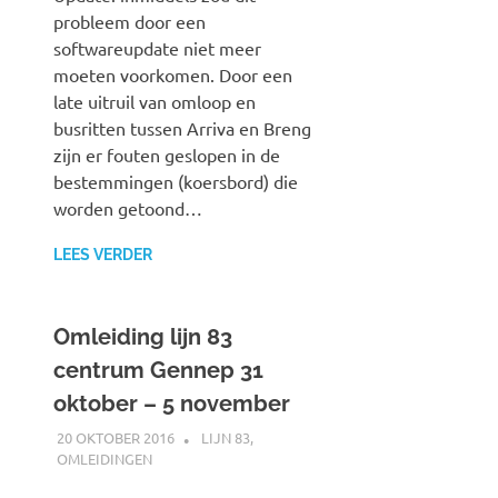
probleem door een
softwareupdate niet meer
moeten voorkomen. Door een
late uitruil van omloop en
busritten tussen Arriva en Breng
zijn er fouten geslopen in de
bestemmingen (koersbord) die
worden getoond…
LEES VERDER
Omleiding lijn 83
centrum Gennep 31
oktober – 5 november
20 OKTOBER 2016
JOHAN
LIJN 83
,
OMLEIDINGEN