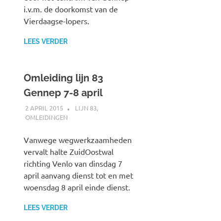
i.v.m. de doorkomst van de
Vierdaagse-lopers.
LEES VERDER
Omleiding lijn 83
Gennep 7-8 april
2 APRIL 2015
JOHAN
LIJN 83
,
OMLEIDINGEN
Vanwege wegwerkzaamheden
vervalt halte ZuidOostwal
richting Venlo van dinsdag 7
april aanvang dienst tot en met
woensdag 8 april einde dienst.
LEES VERDER