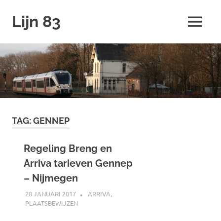
Ga
Lijn 83
naar
MENU
de
inhoud
TAG:
GENNEP
Regeling Breng en
Arriva tarieven Gennep
– Nijmegen
28 JANUARI 2017
JOHAN
ARRIVA
,
PLAATSBEWIJZEN