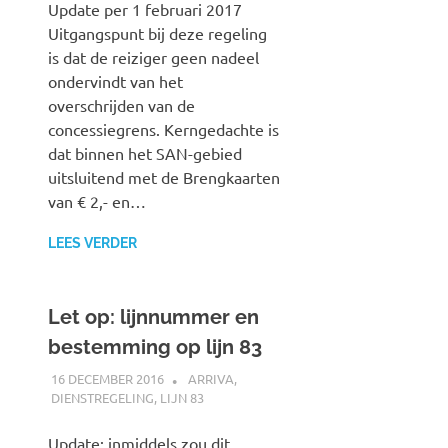
Update per 1 februari 2017
Uitgangspunt bij deze regeling
is dat de reiziger geen nadeel
ondervindt van het
overschrijden van de
concessiegrens. Kerngedachte is
dat binnen het SAN-gebied
uitsluitend met de Brengkaarten
van € 2,- en…
LEES VERDER
Let op: lijnnummer en
bestemming op lijn 83
16 DECEMBER 2016
JOHAN
ARRIVA
,
DIENSTREGELING
,
LIJN 83
Update: inmiddels zou dit