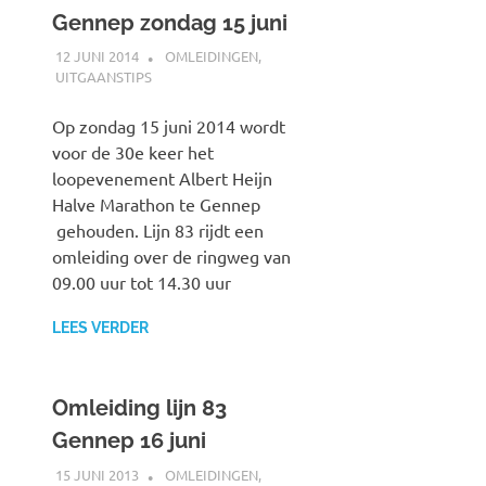
Gennep zondag 15 juni
12 JUNI 2014
SPOORZOEKER
OMLEIDINGEN
,
UITGAANSTIPS
Op zondag 15 juni 2014 wordt
voor de 30e keer het
loopevenement Albert Heijn
Halve Marathon te Gennep
gehouden. Lijn 83 rijdt een
omleiding over de ringweg van
09.00 uur tot 14.30 uur
LEES VERDER
Omleiding lijn 83
Gennep 16 juni
15 JUNI 2013
JOHAN
OMLEIDINGEN
,