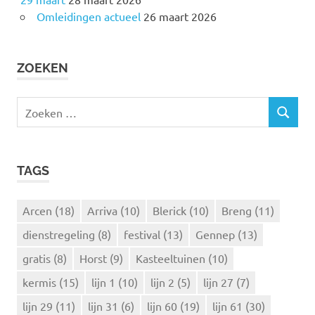
Omleidingen actueel
26 maart 2026
ZOEKEN
Z
Z
o
O
e
E
k
K
TAGS
e
E
N
n
n
Arcen
(18)
Arriva
(10)
Blerick
(10)
Breng
(11)
a
dienstregeling
(8)
festival
(13)
Gennep
(13)
a
r
gratis
(8)
Horst
(9)
Kasteeltuinen
(10)
:
kermis
(15)
lijn 1
(10)
lijn 2
(5)
lijn 27
(7)
lijn 29
(11)
lijn 31
(6)
lijn 60
(19)
lijn 61
(30)