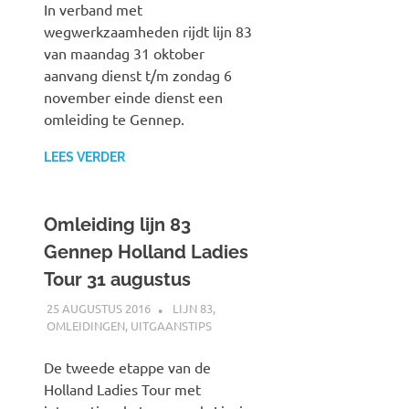
In verband met
wegwerkzaamheden rijdt lijn 83
van maandag 31 oktober
aanvang dienst t/m zondag 6
november einde dienst een
omleiding te Gennep.
LEES VERDER
Omleiding lijn 83
Gennep Holland Ladies
Tour 31 augustus
25 AUGUSTUS 2016
JOHAN
LIJN 83
,
OMLEIDINGEN
,
UITGAANSTIPS
De tweede etappe van de
Holland Ladies Tour met