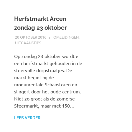
Herfstmarkt Arcen
zondag 23 oktober
20 OKTOBER 2016
JOHAN
OMLEIDINGEN
,
UITGAANSTIPS
Op zondag 23 oktober wordt er
een herfstmarkt gehouden in de
sfeervolle dorpstraatjes. De
markt begint bij de
monumentale Schanstoren en
slingert door het oude centrum.
Niet zo groot als de zomerse
Sfeermarkt, maar met 150…
LEES VERDER