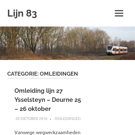
Ga
Lijn 83
naar
MENU
de
inhoud
CATEGORIE:
OMLEIDINGEN
Omleiding lijn 27
Ysselsteyn – Deurne 25
– 26 oktober
20 OKTOBER 2016
JOHAN
OMLEIDINGEN
Vanwege wegwerkzaamheden