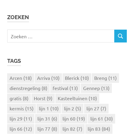
ZOEKEN
Z
Z
o
O
e
E
k
K
TAGS
e
E
N
n
n
Arcen
(18)
Arriva
(10)
Blerick
(10)
Breng
(11)
a
dienstregeling
(8)
festival
(13)
Gennep
(13)
a
r
gratis
(8)
Horst
(9)
Kasteeltuinen
(10)
:
kermis
(15)
lijn 1
(10)
lijn 2
(5)
lijn 27
(7)
lijn 29
(11)
lijn 31
(6)
lijn 60
(19)
lijn 61
(30)
lijn 66
(12)
lijn 77
(8)
lijn 82
(7)
lijn 83
(84)