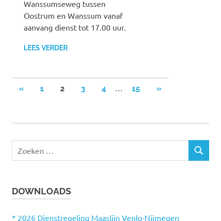
Wanssumseweg tussen
Oostrum en Wanssum vanaf
aanvang dienst tot 17.00 uur.
LEES VERDER
…
«
VORIGE
1
2
3
4
15
VOLGENDE
»
Berichten
BERICHTEN
BERICHTEN
paginering
Z
Z
o
O
e
E
k
K
DOWNLOADS
e
E
N
n
n
* 2026 Dienstregeling Maaslijn Venlo-Nijmegen