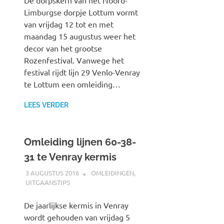
De dorpskern van het Noord-
Limburgse dorpje Lottum vormt
van vrijdag 12 tot en met
maandag 15 augustus weer het
decor van het grootse
Rozenfestival. Vanwege het
festival rijdt lijn 29 Venlo-Venray
te Lottum een omleiding…
LEES VERDER
Omleiding lijnen 60-38-
31 te Venray kermis
3 AUGUSTUS 2016
JOHAN
OMLEIDINGEN
,
UITGAANSTIPS
De jaarlijkse kermis in Venray
wordt gehouden van vrijdag 5