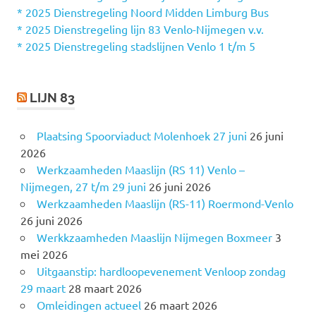
a
* 2025 Dienstregeling Noord Midden Limburg Bus
a
* 2025 Dienstregeling lijn 83 Venlo-Nijmegen v.v.
r
* 2025 Dienstregeling stadslijnen Venlo 1 t/m 5
:
LIJN 83
Plaatsing Spoorviaduct Molenhoek 27 juni
26 juni
2026
Werkzaamheden Maaslijn (RS 11) Venlo –
Nijmegen, 27 t/m 29 juni
26 juni 2026
Werkzaamheden Maaslijn (RS-11) Roermond-Venlo
26 juni 2026
Werkkzaamheden Maaslijn Nijmegen Boxmeer
3
mei 2026
Uitgaanstip: hardloopevenement Venloop zondag
29 maart
28 maart 2026
Omleidingen actueel
26 maart 2026