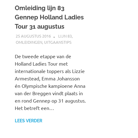
Omleiding lijn 83
Gennep Holland Ladies
Tour 31 augustus
25 AUGUSTUS 2016
JOHAN
LIJN 83
,
OMLEIDINGEN
,
UITGAANSTIPS
De tweede etappe van de
Holland Ladies Tour met
internationale toppers als Lizzie
Armestead, Emma Johansson
én Olympische kampioene Anna
van der Breggen vindt plaats in
en rond Gennep op 31 augustus.
Het betreft een…
LEES VERDER