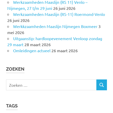
Werkzaamheden Maaslijn (RS 11) Venlo –
Nijmegen, 27 t/m 29 juni
26 juni 2026
Werkzaamheden Maaslijn (RS-11) Roermond-Venlo
26 juni 2026
Werkkzaamheden Maaslijn Nijmegen Boxmeer
3
mei 2026
Uitgaanstip: hardloopevenement Venloop zondag
29 maart
28 maart 2026
Omleidingen actueel
26 maart 2026
ZOEKEN
Z
Z
o
O
e
E
k
K
TAGS
e
E
N
n