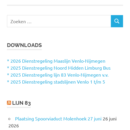
paginering
Z
Z
o
O
e
E
k
K
DOWNLOADS
e
E
N
n
n
* 2026 Dienstregeling Maaslijn Venlo-Nijmegen
a
* 2025 Dienstregeling Noord Midden Limburg Bus
a
* 2025 Dienstregeling lijn 83 Venlo-Nijmegen v.v.
r
* 2025 Dienstregeling stadslijnen Venlo 1 t/m 5
:
LIJN 83
Plaatsing Spoorviaduct Molenhoek 27 juni
26 juni
2026