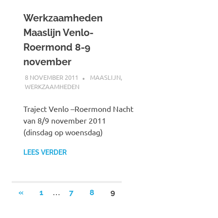
Werkzaamheden
Maaslijn Venlo-
Roermond 8-9
november
8 NOVEMBER 2011
SPOORZOEKER
MAASLIJN
,
WERKZAAMHEDEN
Traject Venlo –Roermond Nacht
van 8/9 november 2011
(dinsdag op woensdag)
LEES VERDER
…
«
VORIGE
1
7
8
9
Berichten
BERICHTEN