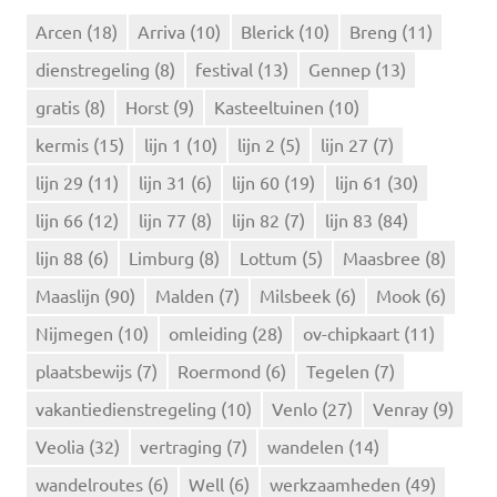
n
Arcen
(18)
Arriva
(10)
Blerick
(10)
Breng
(11)
a
dienstregeling
(8)
festival
(13)
Gennep
(13)
a
r
gratis
(8)
Horst
(9)
Kasteeltuinen
(10)
:
kermis
(15)
lijn 1
(10)
lijn 2
(5)
lijn 27
(7)
lijn 29
(11)
lijn 31
(6)
lijn 60
(19)
lijn 61
(30)
lijn 66
(12)
lijn 77
(8)
lijn 82
(7)
lijn 83
(84)
lijn 88
(6)
Limburg
(8)
Lottum
(5)
Maasbree
(8)
Maaslijn
(90)
Malden
(7)
Milsbeek
(6)
Mook
(6)
Nijmegen
(10)
omleiding
(28)
ov-chipkaart
(11)
plaatsbewijs
(7)
Roermond
(6)
Tegelen
(7)
vakantiedienstregeling
(10)
Venlo
(27)
Venray
(9)
Veolia
(32)
vertraging
(7)
wandelen
(14)
wandelroutes
(6)
Well
(6)
werkzaamheden
(49)