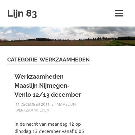
Ga
Lijn 83
naar
MENU
de
inhoud
CATEGORIE:
WERKZAAMHEDEN
Werkzaamheden
Maaslijn Nijmegen-
Venlo 12/13 december
11 DECEMBER 2011
SPOORZOEKER
MAASLIJN
,
WERKZAAMHEDEN
In de nacht van maandag 12 op
dinsdag 13 december vanaf 0.05