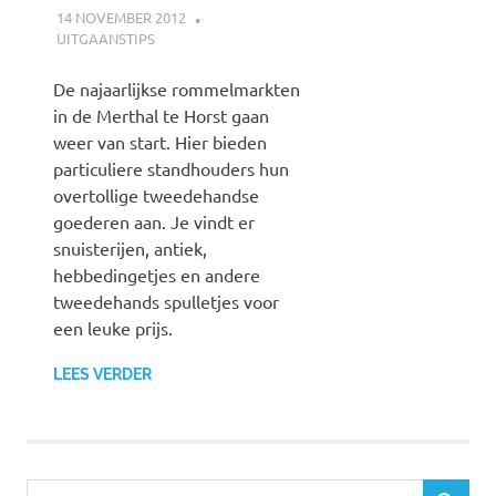
14 NOVEMBER 2012
JOHAN
UITGAANSTIPS
De najaarlijkse rommelmarkten
in de Merthal te Horst gaan
weer van start. Hier bieden
particuliere standhouders hun
overtollige tweedehandse
goederen aan. Je vindt er
snuisterijen, antiek,
hebbedingetjes en andere
tweedehands spulletjes voor
een leuke prijs.
LEES VERDER
Z