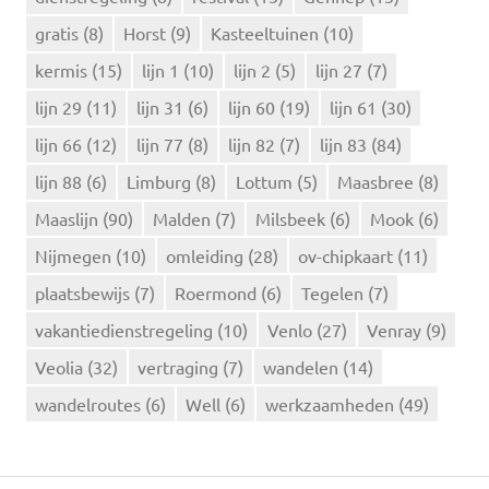
a
r
gratis
(8)
Horst
(9)
Kasteeltuinen
(10)
:
kermis
(15)
lijn 1
(10)
lijn 2
(5)
lijn 27
(7)
lijn 29
(11)
lijn 31
(6)
lijn 60
(19)
lijn 61
(30)
lijn 66
(12)
lijn 77
(8)
lijn 82
(7)
lijn 83
(84)
lijn 88
(6)
Limburg
(8)
Lottum
(5)
Maasbree
(8)
Maaslijn
(90)
Malden
(7)
Milsbeek
(6)
Mook
(6)
Nijmegen
(10)
omleiding
(28)
ov-chipkaart
(11)
plaatsbewijs
(7)
Roermond
(6)
Tegelen
(7)
vakantiedienstregeling
(10)
Venlo
(27)
Venray
(9)
Veolia
(32)
vertraging
(7)
wandelen
(14)
wandelroutes
(6)
Well
(6)
werkzaamheden
(49)