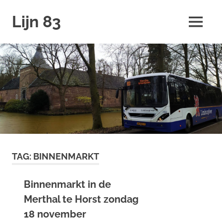
Ga
Lijn 83
naar
MENU
de
inhoud
TAG:
BINNENMARKT
Binnenmarkt in de
Merthal te Horst zondag
18 november