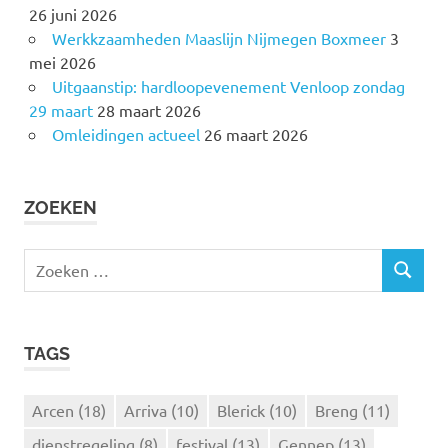
26 juni 2026
Werkkzaamheden Maaslijn Nijmegen Boxmeer
3
mei 2026
Uitgaanstip: hardloopevenement Venloop zondag
29 maart
28 maart 2026
Omleidingen actueel
26 maart 2026
ZOEKEN
Z
Z
o
O
e
E
k
K
TAGS
e
E
N
n
n
Arcen
(18)
Arriva
(10)
Blerick
(10)
Breng
(11)
a
dienstregeling
(8)
festival
(13)
Gennep
(13)