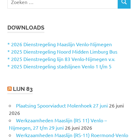
Z
o
O
e
E
k
K
DOWNLOADS
e
E
N
n
n
* 2026 Dienstregeling Maaslijn Venlo-Nijmegen
a
* 2025 Dienstregeling Noord Midden Limburg Bus
a
* 2025 Dienstregeling lijn 83 Venlo-Nijmegen v.v.
r
* 2025 Dienstregeling stadslijnen Venlo 1 t/m 5
:
LIJN 83
Plaatsing Spoorviaduct Molenhoek 27 juni
26 juni
2026
Werkzaamheden Maaslijn (RS 11) Venlo –
Nijmegen, 27 t/m 29 juni
26 juni 2026
Werkzaamheden Maaslijn (RS-11) Roermond-Venlo