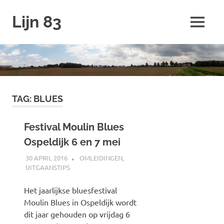
Ga
Lijn 83
naar
MENU
de
inhoud
TAG:
BLUES
Festival Moulin Blues
Ospeldijk 6 en 7 mei
30 APRIL 2016
JOHAN
OMLEIDINGEN
,
UITGAANSTIPS
Het jaarlijkse bluesfestival
Moulin Blues in Ospeldijk wordt
dit jaar gehouden op vrijdag 6