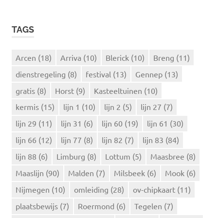
O
e
E
k
K
TAGS
e
E
N
n
n
Arcen
(18)
Arriva
(10)
Blerick
(10)
Breng
(11)
a
dienstregeling
(8)
festival
(13)
Gennep
(13)
a
r
gratis
(8)
Horst
(9)
Kasteeltuinen
(10)
:
kermis
(15)
lijn 1
(10)
lijn 2
(5)
lijn 27
(7)
lijn 29
(11)
lijn 31
(6)
lijn 60
(19)
lijn 61
(30)
lijn 66
(12)
lijn 77
(8)
lijn 82
(7)
lijn 83
(84)
lijn 88
(6)
Limburg
(8)
Lottum
(5)
Maasbree
(8)
Maaslijn
(90)
Malden
(7)
Milsbeek
(6)
Mook
(6)
Nijmegen
(10)
omleiding
(28)
ov-chipkaart
(11)
plaatsbewijs
(7)
Roermond
(6)
Tegelen
(7)