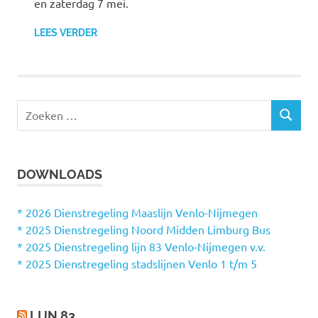
en zaterdag 7 mei.
LEES VERDER
Z
Z
o
O
e
E
k
K
DOWNLOADS
e
E
N
n
n
* 2026 Dienstregeling Maaslijn Venlo-Nijmegen
a
* 2025 Dienstregeling Noord Midden Limburg Bus
a
* 2025 Dienstregeling lijn 83 Venlo-Nijmegen v.v.
r
* 2025 Dienstregeling stadslijnen Venlo 1 t/m 5
:
LIJN 83