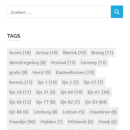
Z
Z
o
O
e
E
k
K
TAGS
e
E
N
n
n
Arcen
(18)
Arriva
(10)
Blerick
(10)
Breng
(11)
a
dienstregeling
(8)
festival
(13)
Gennep
(13)
a
r
gratis
(8)
Horst
(9)
Kasteeltuinen
(10)
:
kermis
(15)
lijn 1
(10)
lijn 2
(5)
lijn 27
(7)
lijn 29
(11)
lijn 31
(6)
lijn 60
(19)
lijn 61
(30)
lijn 66
(12)
lijn 77
(8)
lijn 82
(7)
lijn 83
(84)
lijn 88
(6)
Limburg
(8)
Lottum
(5)
Maasbree
(8)
Maaslijn
(90)
Malden
(7)
Milsbeek
(6)
Mook
(6)