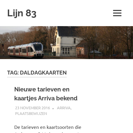
Ga
Lijn 83
naar
MENU
de
inhoud
TAG:
DALDAGKAARTEN
Nieuwe tarieven en
kaartjes Arriva bekend
23 NOVEMBER 2016
JOHAN
ARRIVA
,
PLAATSBEWIJZEN
De tarieven en kaartsoorten die