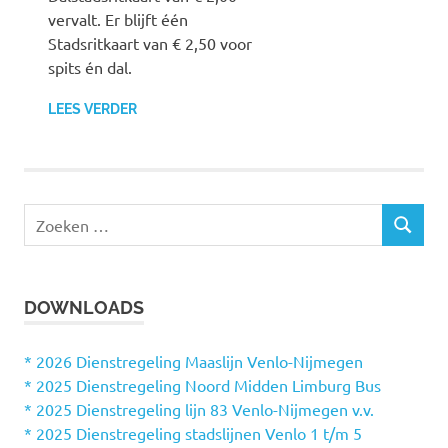
vervalt. Er blijft één
Stadsritkaart van € 2,50 voor
spits én dal.
LEES VERDER
Z
Z
o
O
e
E
k
K
DOWNLOADS
e
E
N
n
n
* 2026 Dienstregeling Maaslijn Venlo-Nijmegen
a
* 2025 Dienstregeling Noord Midden Limburg Bus
a
* 2025 Dienstregeling lijn 83 Venlo-Nijmegen v.v.
r
* 2025 Dienstregeling stadslijnen Venlo 1 t/m 5