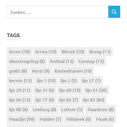
Z
Z
o
O
e
E
k
K
TAGS
e
E
N
n
n
Arcen
(18)
Arriva
(10)
Blerick
(10)
Breng
(11)
a
dienstregeling
(8)
festival
(13)
Gennep
(13)
a
r
gratis
(8)
Horst
(9)
Kasteeltuinen
(10)
:
kermis
(15)
lijn 1
(10)
lijn 2
(5)
lijn 27
(7)
lijn 29
(11)
lijn 31
(6)
lijn 60
(19)
lijn 61
(30)
lijn 66
(12)
lijn 77
(8)
lijn 82
(7)
lijn 83
(84)
lijn 88
(6)
Limburg
(8)
Lottum
(5)
Maasbree
(8)
Maaslijn
(90)
Malden
(7)
Milsbeek
(6)
Mook
(6)