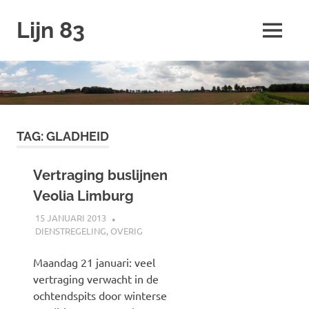
Ga
Lijn 83
naar
MENU
de
inhoud
TAG:
GLADHEID
Vertraging buslijnen
Veolia Limburg
15 JANUARI 2013
JOHAN
DIENSTREGELING
,
OVERIG
Maandag 21 januari: veel
vertraging verwacht in de
ochtendspits door winterse