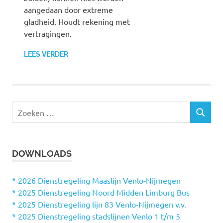
aangedaan door extreme
gladheid. Houdt rekening met
vertragingen.
LEES VERDER
Z
Z
o
O
e
E
k
K
DOWNLOADS
e
E
N
n
n
* 2026 Dienstregeling Maaslijn Venlo-Nijmegen
a
* 2025 Dienstregeling Noord Midden Limburg Bus
a
* 2025 Dienstregeling lijn 83 Venlo-Nijmegen v.v.
r
* 2025 Dienstregeling stadslijnen Venlo 1 t/m 5