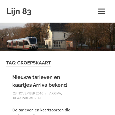
Ga
Lijn 83
naar
MENU
de
inhoud
TAG:
GROEPSKAART
Nieuwe tarieven en
kaartjes Arriva bekend
23 NOVEMBER 2016
JOHAN
ARRIVA
,
PLAATSBEWIJZEN
De tarieven en kaartsoorten die