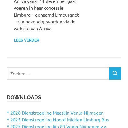
Arriva vanaf 11 december gaat
voeren in haar concessie
Limburg – genaamd Limburgnet
– zijn bekend geworden via de
website van Arriva.
LEES VERDER
Z
Z
o
O
e
E
k
K
DOWNLOADS
e
E
N
n
n
* 2026 Dienstregeling Maaslijn Venlo-Nijmegen
a
* 2025 Dienstregeling Noord Midden Limburg Bus
a
* 2025 Dienstregeling lijn 83 Venlo-Nijmegen v.v.