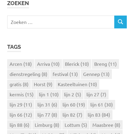
ZOEKEN
Z
Z
o
O
e
E
k
K
TAGS
e
E
N
n
n
Arcen
(18)
Arriva
(10)
Blerick
(10)
Breng
(11)
a
dienstregeling
(8)
festival
(13)
Gennep
(13)
a
r
gratis
(8)
Horst
(9)
Kasteeltuinen
(10)
:
kermis
(15)
lijn 1
(10)
lijn 2
(5)
lijn 27
(7)
lijn 29
(11)
lijn 31
(6)
lijn 60
(19)
lijn 61
(30)
lijn 66
(12)
lijn 77
(8)
lijn 82
(7)
lijn 83
(84)
lijn 88
(6)
Limburg
(8)
Lottum
(5)
Maasbree
(8)