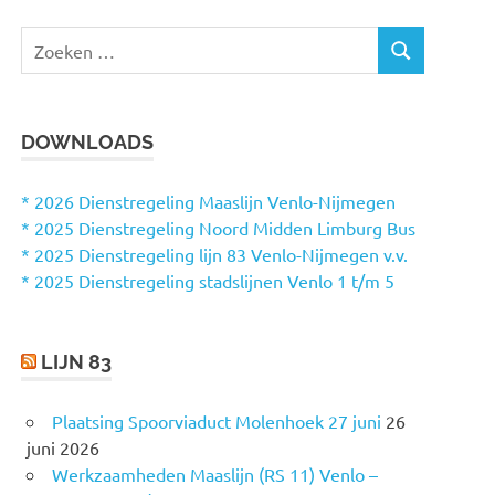
Z
Z
o
O
e
E
k
K
DOWNLOADS
e
E
N
n
n
* 2026 Dienstregeling Maaslijn Venlo-Nijmegen
a
* 2025 Dienstregeling Noord Midden Limburg Bus
a
* 2025 Dienstregeling lijn 83 Venlo-Nijmegen v.v.
r
* 2025 Dienstregeling stadslijnen Venlo 1 t/m 5
:
LIJN 83
Plaatsing Spoorviaduct Molenhoek 27 juni
26
juni 2026
Werkzaamheden Maaslijn (RS 11) Venlo –