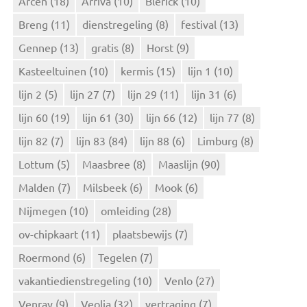
Arcen
(18)
Arriva
(10)
Blerick
(10)
a
Breng
(11)
dienstregeling
(8)
festival
(13)
a
r
Gennep
(13)
gratis
(8)
Horst
(9)
:
Kasteeltuinen
(10)
kermis
(15)
lijn 1
(10)
lijn 2
(5)
lijn 27
(7)
lijn 29
(11)
lijn 31
(6)
lijn 60
(19)
lijn 61
(30)
lijn 66
(12)
lijn 77
(8)
lijn 82
(7)
lijn 83
(84)
lijn 88
(6)
Limburg
(8)
Lottum
(5)
Maasbree
(8)
Maaslijn
(90)
Malden
(7)
Milsbeek
(6)
Mook
(6)
Nijmegen
(10)
omleiding
(28)
ov-chipkaart
(11)
plaatsbewijs
(7)
Roermond
(6)
Tegelen
(7)
vakantiedienstregeling
(10)
Venlo
(27)
Venray
(9)
Veolia
(32)
vertraging
(7)