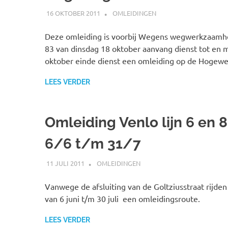
16 OKTOBER 2011
JOHAN
OMLEIDINGEN
Deze omleiding is voorbij Wegens wegwerkzaamhed
83 van dinsdag 18 oktober aanvang dienst tot en m
oktober einde dienst een omleiding op de Hogewe
LEES VERDER
Omleiding Venlo lijn 6 en 
6/6 t/m 31/7
11 JULI 2011
JOHAN
OMLEIDINGEN
Vanwege de afsluiting van de Goltziusstraat rijden 
van 6 juni t/m 30 juli een omleidingsroute.
LEES VERDER