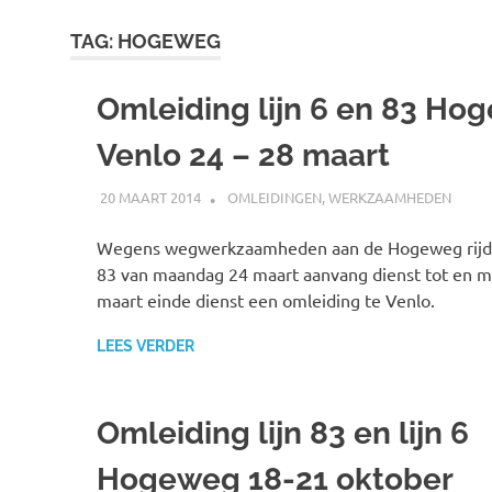
TAG:
HOGEWEG
Omleiding lijn 6 en 83 Ho
Venlo 24 – 28 maart
20 MAART 2014
JOHAN
OMLEIDINGEN
,
WERKZAAMHEDEN
Wegens wegwerkzaamheden aan de Hogeweg rijden
83 van maandag 24 maart aanvang dienst tot en me
maart einde dienst een omleiding te Venlo.
LEES VERDER
Omleiding lijn 83 en lijn 6
Hogeweg 18-21 oktober