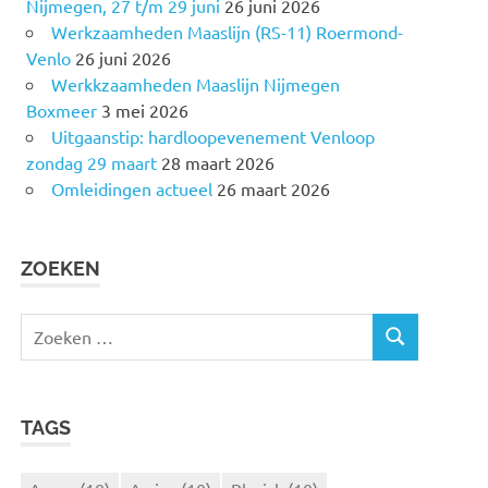
Nijmegen, 27 t/m 29 juni
26 juni 2026
Werkzaamheden Maaslijn (RS-11) Roermond-
Venlo
26 juni 2026
Werkkzaamheden Maaslijn Nijmegen
Boxmeer
3 mei 2026
Uitgaanstip: hardloopevenement Venloop
zondag 29 maart
28 maart 2026
Omleidingen actueel
26 maart 2026
ZOEKEN
Z
Z
o
O
e
E
k
K
TAGS
e
E
N
n
n