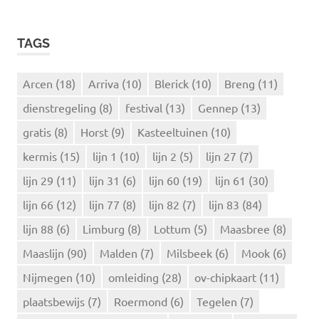
O
e
E
k
K
TAGS
e
E
N
n
n
Arcen
(18)
Arriva
(10)
Blerick
(10)
Breng
(11)
a
dienstregeling
(8)
festival
(13)
Gennep
(13)
a
r
gratis
(8)
Horst
(9)
Kasteeltuinen
(10)
:
kermis
(15)
lijn 1
(10)
lijn 2
(5)
lijn 27
(7)
lijn 29
(11)
lijn 31
(6)
lijn 60
(19)
lijn 61
(30)
lijn 66
(12)
lijn 77
(8)
lijn 82
(7)
lijn 83
(84)
lijn 88
(6)
Limburg
(8)
Lottum
(5)
Maasbree
(8)
Maaslijn
(90)
Malden
(7)
Milsbeek
(6)
Mook
(6)
Nijmegen
(10)
omleiding
(28)
ov-chipkaart
(11)
plaatsbewijs
(7)
Roermond
(6)
Tegelen
(7)