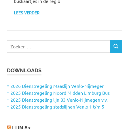
buskaartjes in de regio
LEES VERDER
Z
Z
o
O
e
E
k
K
DOWNLOADS
e
E
N
n
n
* 2026 Dienstregeling Maaslijn Venlo-Nijmegen
a
* 2025 Dienstregeling Noord Midden Limburg Bus
a
* 2025 Dienstregeling lijn 83 Venlo-Nijmegen v.v.
r
* 2025 Dienstregeling stadslijnen Venlo 1 t/m 5
:
LIJN 83