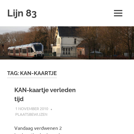
Ga
Lijn 83
naar
MENU
de
inhoud
TAG:
KAN-KAARTJE
KAN-kaartje verleden
tijd
1 NOVEMBER 2010
JOHAN
PLAATSBEWIJZEN
Vandaag verdwenen 2