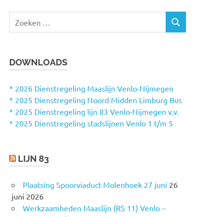
Z
Z
o
O
e
E
k
K
DOWNLOADS
e
E
N
n
n
* 2026 Dienstregeling Maaslijn Venlo-Nijmegen
a
* 2025 Dienstregeling Noord Midden Limburg Bus
a
* 2025 Dienstregeling lijn 83 Venlo-Nijmegen v.v.
r
* 2025 Dienstregeling stadslijnen Venlo 1 t/m 5
:
LIJN 83
Plaatsing Spoorviaduct Molenhoek 27 juni
26
juni 2026
Werkzaamheden Maaslijn (RS 11) Venlo –