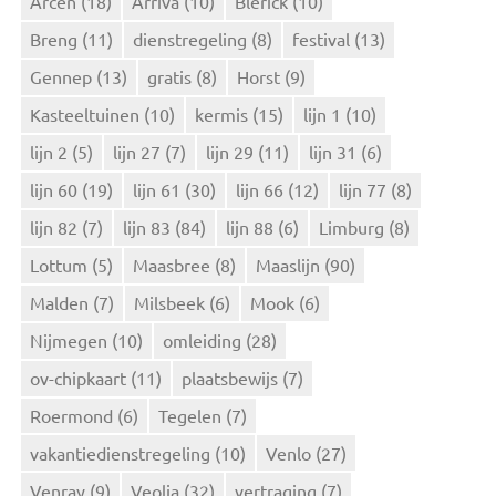
Arcen
(18)
Arriva
(10)
Blerick
(10)
a
Breng
(11)
dienstregeling
(8)
festival
(13)
a
r
Gennep
(13)
gratis
(8)
Horst
(9)
:
Kasteeltuinen
(10)
kermis
(15)
lijn 1
(10)
lijn 2
(5)
lijn 27
(7)
lijn 29
(11)
lijn 31
(6)
lijn 60
(19)
lijn 61
(30)
lijn 66
(12)
lijn 77
(8)
lijn 82
(7)
lijn 83
(84)
lijn 88
(6)
Limburg
(8)
Lottum
(5)
Maasbree
(8)
Maaslijn
(90)
Malden
(7)
Milsbeek
(6)
Mook
(6)
Nijmegen
(10)
omleiding
(28)
ov-chipkaart
(11)
plaatsbewijs
(7)
Roermond
(6)
Tegelen
(7)
vakantiedienstregeling
(10)
Venlo
(27)
Venray
(9)
Veolia
(32)
vertraging
(7)