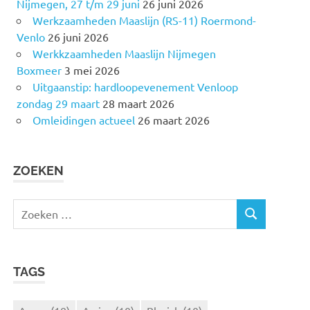
Nijmegen, 27 t/m 29 juni
26 juni 2026
Werkzaamheden Maaslijn (RS-11) Roermond-
Venlo
26 juni 2026
Werkkzaamheden Maaslijn Nijmegen
Boxmeer
3 mei 2026
Uitgaanstip: hardloopevenement Venloop
zondag 29 maart
28 maart 2026
Omleidingen actueel
26 maart 2026
ZOEKEN
Z
Z
o
O
e
E
k
K
TAGS
e
E
N
n
n