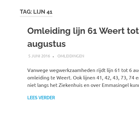
TAG:
LIJN 41
Omleiding lijn 61 Weert tot
augustus
5 JUNI 2016
JOHAN
OMLEIDINGEN
Vanwege wegwerkzaamheden rijdt lijn 61 tot 6 au
omleiding te Weert. Ook lijnen 41, 42, 43, 73, 74 e
niet langs het Ziekenhuis en over Emmasingel kunn
LEES VERDER