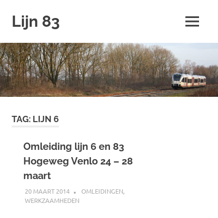
Ga
Lijn 83
naar
MENU
de
inhoud
TAG:
LIJN 6
Omleiding lijn 6 en 83
Hogeweg Venlo 24 – 28
maart
20 MAART 2014
JOHAN
OMLEIDINGEN
,
WERKZAAMHEDEN