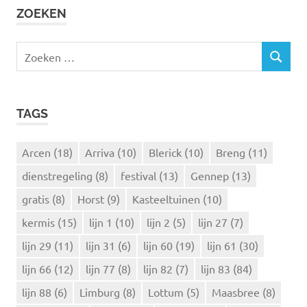
ZOEKEN
Z
Z
o
O
e
E
k
K
TAGS
e
E
N
n
n
Arcen
(18)
Arriva
(10)
Blerick
(10)
Breng
(11)
a
dienstregeling
(8)
festival
(13)
Gennep
(13)
a
r
gratis
(8)
Horst
(9)
Kasteeltuinen
(10)
:
kermis
(15)
lijn 1
(10)
lijn 2
(5)
lijn 27
(7)
lijn 29
(11)
lijn 31
(6)
lijn 60
(19)
lijn 61
(30)
lijn 66
(12)
lijn 77
(8)
lijn 82
(7)
lijn 83
(84)
lijn 88
(6)
Limburg
(8)
Lottum
(5)
Maasbree
(8)