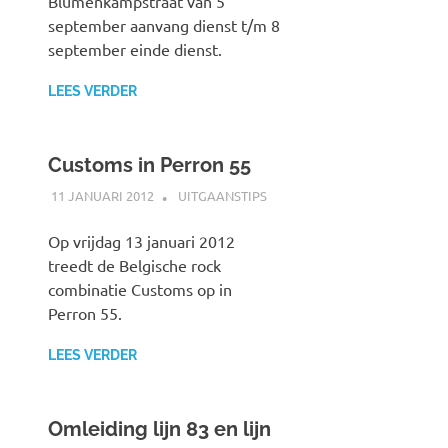
Blumenkampstraat van 5
september aanvang dienst t/m 8
september einde dienst.
LEES VERDER
Customs in Perron 55
11 JANUARI 2012
SPOORZOEKER
UITGAANSTIPS
Op vrijdag 13 januari 2012
treedt de Belgische rock
combinatie Customs op in
Perron 55.
LEES VERDER
Omleiding lijn 83 en lijn