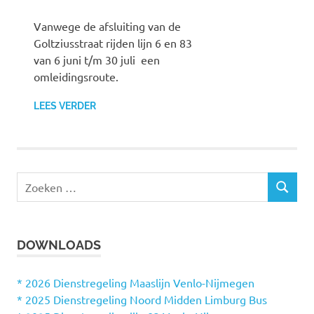
Vanwege de afsluiting van de
Goltziusstraat rijden lijn 6 en 83
van 6 juni t/m 30 juli een
omleidingsroute.
LEES VERDER
Z
Z
o
O
e
E
k
K
DOWNLOADS
e
E
N
n
n
* 2026 Dienstregeling Maaslijn Venlo-Nijmegen
a
* 2025 Dienstregeling Noord Midden Limburg Bus