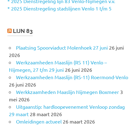
a
* 2025 Dienstregeling lijn 83 Venlo-Nijmegen v.v.
r
* 2025 Dienstregeling stadslijnen Venlo 1 t/m 5
:
LIJN 83
Plaatsing Spoorviaduct Molenhoek 27 juni
26 juni
2026
Werkzaamheden Maaslijn (RS 11) Venlo –
Nijmegen, 27 t/m 29 juni
26 juni 2026
Werkzaamheden Maaslijn (RS-11) Roermond-Venlo
26 juni 2026
Werkkzaamheden Maaslijn Nijmegen Boxmeer
3
mei 2026
Uitgaanstip: hardloopevenement Venloop zondag
29 maart
28 maart 2026
Omleidingen actueel
26 maart 2026