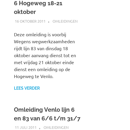
6 Hogeweg 18-21
oktober
16 OKTOBER 2011
JOHAN
OMLEIDINGEN
Deze omleiding is voorbij
Wegens wegwerkzaamheden
rijdt lijn 83 van dinsdag 18
oktober aanvang dienst tot en
met vrijdag 21 oktober einde
dienst een omleiding op de
Hogeweg te Venlo.
LEES VERDER
Omleiding Venlo lijn 6
en 83 van 6/6 t/m 31/7
11 JULI 2011
JOHAN
OMLEIDINGEN