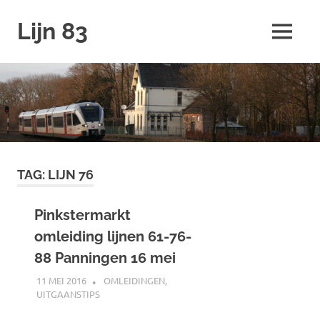
Ga
Lijn 83
naar
MENU
de
inhoud
TAG:
LIJN 76
Pinkstermarkt
omleiding lijnen 61-76-
88 Panningen 16 mei
11 MEI 2016
JOHAN
OMLEIDINGEN
,
UITGAANSTIPS