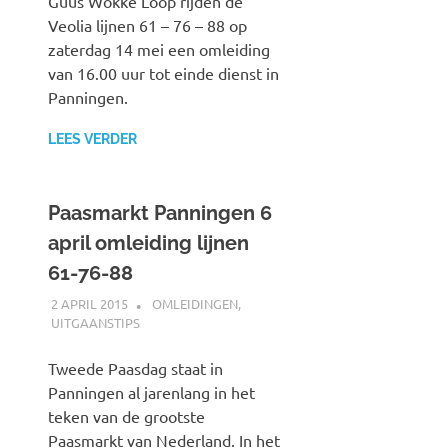
Guus Wokke Loop rijden de
Veolia lijnen 61 – 76 – 88 op
zaterdag 14 mei een omleiding
van 16.00 uur tot einde dienst in
Panningen.
LEES VERDER
Paasmarkt Panningen 6
april omleiding lijnen
61-76-88
2 APRIL 2015
JOHAN
OMLEIDINGEN
,
UITGAANSTIPS
Tweede Paasdag staat in
Panningen al jarenlang in het
teken van de grootste
Paasmarkt van Nederland. In het