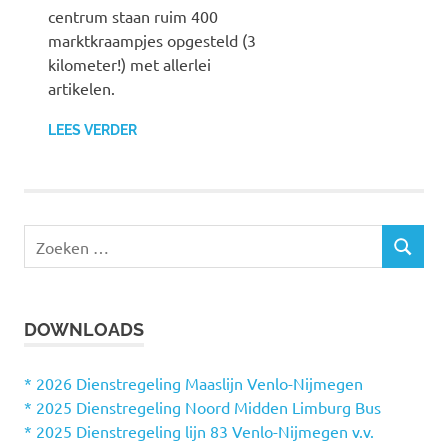
centrum staan ruim 400
marktkraampjes opgesteld (3
kilometer!) met allerlei
artikelen.
LEES VERDER
Z
Z
o
O
e
E
k
K
DOWNLOADS
e
E
N
n
n
* 2026 Dienstregeling Maaslijn Venlo-Nijmegen
a
* 2025 Dienstregeling Noord Midden Limburg Bus
a
* 2025 Dienstregeling lijn 83 Venlo-Nijmegen v.v.