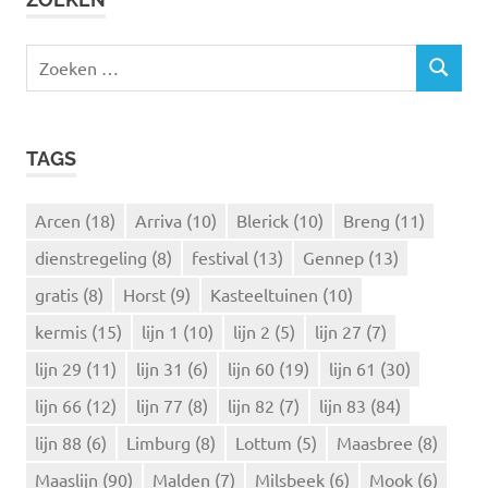
Z
Z
o
O
e
E
k
K
TAGS
e
E
N
n
n
Arcen
(18)
Arriva
(10)
Blerick
(10)
Breng
(11)
a
dienstregeling
(8)
festival
(13)
Gennep
(13)
a
r
gratis
(8)
Horst
(9)
Kasteeltuinen
(10)
:
kermis
(15)
lijn 1
(10)
lijn 2
(5)
lijn 27
(7)
lijn 29
(11)
lijn 31
(6)
lijn 60
(19)
lijn 61
(30)
lijn 66
(12)
lijn 77
(8)
lijn 82
(7)
lijn 83
(84)
lijn 88
(6)
Limburg
(8)
Lottum
(5)
Maasbree
(8)
Maaslijn
(90)
Malden
(7)
Milsbeek
(6)
Mook
(6)