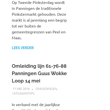
Op Tweede Pinksterdag wordt
in Panningen de traditionele
Pinkstermarkt gehouden. Deze
markt is al jarenlang een begrip
tot ver buiten de
gemeentegrenzen van Peel en
Maas.
LEES VERDER
Omleiding lijn 61-76-88
Panningen Guus Wokke
Loop 14 mei
11 MEI 2016
JOHAN
OMLEIDINGEN
,
UITGAANSTIPS
In verband met de jaarlijkse