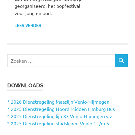
georganiseerd, het popfestival
voor jong en oud.
LEES VERDER
Z
Z
o
O
e
E
k
K
DOWNLOADS
e
E
N
n
n
* 2026 Dienstregeling Maaslijn Venlo-Nijmegen
a
* 2025 Dienstregeling Noord Midden Limburg Bus
a
* 2025 Dienstregeling lijn 83 Venlo-Nijmegen v.v.
r
* 2025 Dienstregeling stadslijnen Venlo 1 t/m 5
: