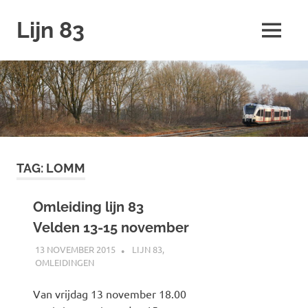
Ga
Lijn 83
naar
MENU
de
inhoud
TAG:
LOMM
Omleiding lijn 83
Velden 13-15 november
13 NOVEMBER 2015
JOHAN
LIJN 83
,
OMLEIDINGEN
Van vrijdag 13 november 18.00