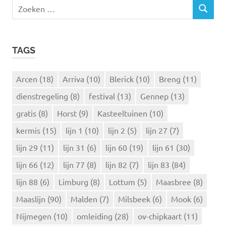
Z
Z
o
O
e
E
k
K
TAGS
e
E
N
n
n
Arcen
(18)
Arriva
(10)
Blerick
(10)
Breng
(11)
a
dienstregeling
(8)
festival
(13)
Gennep
(13)
a
r
gratis
(8)
Horst
(9)
Kasteeltuinen
(10)
:
kermis
(15)
lijn 1
(10)
lijn 2
(5)
lijn 27
(7)
lijn 29
(11)
lijn 31
(6)
lijn 60
(19)
lijn 61
(30)
lijn 66
(12)
lijn 77
(8)
lijn 82
(7)
lijn 83
(84)
lijn 88
(6)
Limburg
(8)
Lottum
(5)
Maasbree
(8)
Maaslijn
(90)
Malden
(7)
Milsbeek
(6)
Mook
(6)
Nijmegen
(10)
omleiding
(28)
ov-chipkaart
(11)