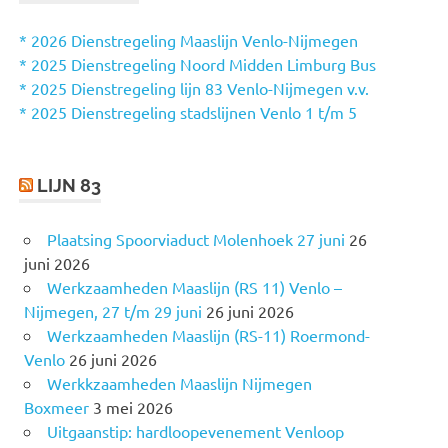
N
n
n
* 2026 Dienstregeling Maaslijn Venlo-Nijmegen
a
* 2025 Dienstregeling Noord Midden Limburg Bus
a
* 2025 Dienstregeling lijn 83 Venlo-Nijmegen v.v.
r
* 2025 Dienstregeling stadslijnen Venlo 1 t/m 5
:
LIJN 83
Plaatsing Spoorviaduct Molenhoek 27 juni
26
juni 2026
Werkzaamheden Maaslijn (RS 11) Venlo –
Nijmegen, 27 t/m 29 juni
26 juni 2026
Werkzaamheden Maaslijn (RS-11) Roermond-
Venlo
26 juni 2026
Werkkzaamheden Maaslijn Nijmegen
Boxmeer
3 mei 2026
Uitgaanstip: hardloopevenement Venloop