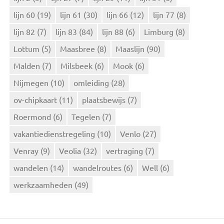
lijn 60
(19)
lijn 61
(30)
lijn 66
(12)
lijn 77
(8)
lijn 82
(7)
lijn 83
(84)
lijn 88
(6)
Limburg
(8)
Lottum
(5)
Maasbree
(8)
Maaslijn
(90)
Malden
(7)
Milsbeek
(6)
Mook
(6)
Nijmegen
(10)
omleiding
(28)
ov-chipkaart
(11)
plaatsbewijs
(7)
Roermond
(6)
Tegelen
(7)
vakantiedienstregeling
(10)
Venlo
(27)
Venray
(9)
Veolia
(32)
vertraging
(7)
wandelen
(14)
wandelroutes
(6)
Well
(6)
werkzaamheden
(49)