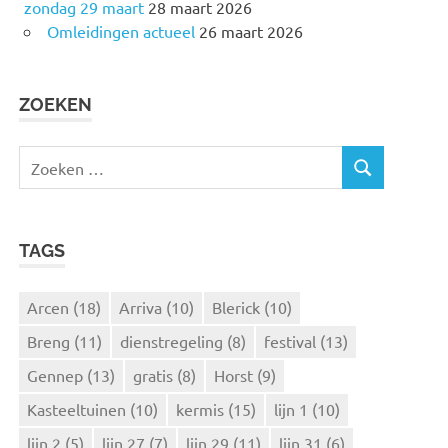
zondag 29 maart
28 maart 2026
Omleidingen actueel
26 maart 2026
ZOEKEN
Z
Z
o
O
e
E
k
K
TAGS
e
E
N
n
n
Arcen
(18)
Arriva
(10)
Blerick
(10)
a
Breng
(11)
dienstregeling
(8)
festival
(13)
a
r
Gennep
(13)
gratis
(8)
Horst
(9)
:
Kasteeltuinen
(10)
kermis
(15)
lijn 1
(10)
lijn 2
(5)
lijn 27
(7)
lijn 29
(11)
lijn 31
(6)