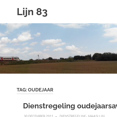
Ga
Lijn 83
naar
de
inhoud
TAG:
OUDEJAAR
Dienstregeling oudejaars
30 DECEMBER 2011
JOHAN
DIENSTREGELING
,
MAASLIJN