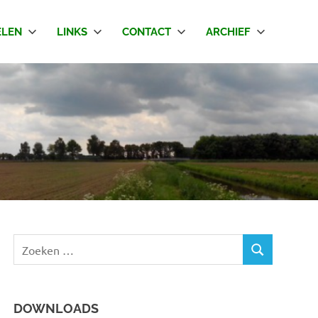
LEN
LINKS
CONTACT
ARCHIEF
Z
Z
o
O
e
E
k
K
DOWNLOADS
e
E