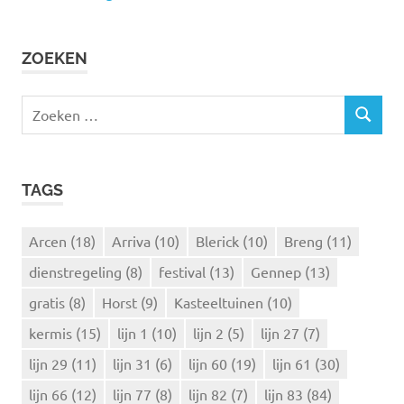
ZOEKEN
Z
Z
o
O
e
E
k
K
TAGS
e
E
N
n
n
Arcen
(18)
Arriva
(10)
Blerick
(10)
Breng
(11)
a
dienstregeling
(8)
festival
(13)
Gennep
(13)
a
r
gratis
(8)
Horst
(9)
Kasteeltuinen
(10)
:
kermis
(15)
lijn 1
(10)
lijn 2
(5)
lijn 27
(7)
lijn 29
(11)
lijn 31
(6)
lijn 60
(19)
lijn 61
(30)
lijn 66
(12)
lijn 77
(8)
lijn 82
(7)
lijn 83
(84)