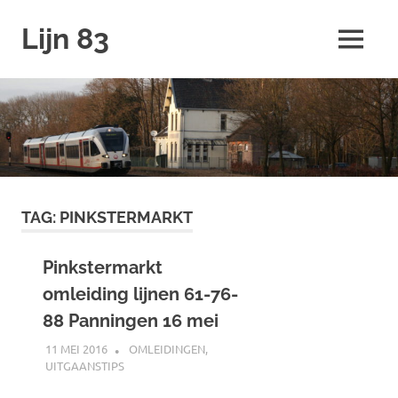
Ga
Lijn 83
naar
MENU
de
inhoud
TAG:
PINKSTERMARKT
Pinkstermarkt
omleiding lijnen 61-76-
88 Panningen 16 mei
11 MEI 2016
JOHAN
OMLEIDINGEN
,
UITGAANSTIPS