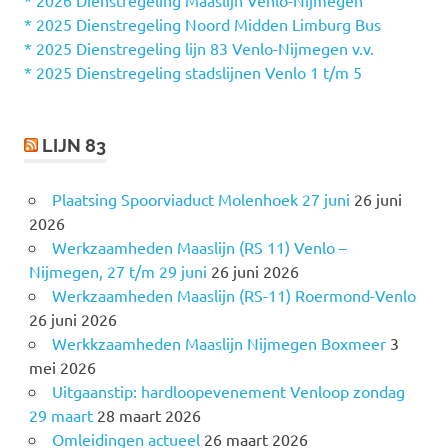
a
* 2025 Dienstregeling Noord Midden Limburg Bus
a
* 2025 Dienstregeling lijn 83 Venlo-Nijmegen v.v.
r
* 2025 Dienstregeling stadslijnen Venlo 1 t/m 5
:
LIJN 83
Plaatsing Spoorviaduct Molenhoek 27 juni
26 juni
2026
Werkzaamheden Maaslijn (RS 11) Venlo –
Nijmegen, 27 t/m 29 juni
26 juni 2026
Werkzaamheden Maaslijn (RS-11) Roermond-Venlo
26 juni 2026
Werkkzaamheden Maaslijn Nijmegen Boxmeer
3
mei 2026
Uitgaanstip: hardloopevenement Venloop zondag
29 maart
28 maart 2026
Omleidingen actueel
26 maart 2026