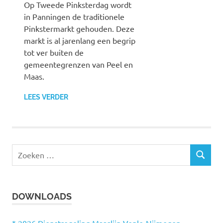
Op Tweede Pinksterdag wordt
in Panningen de traditionele
Pinkstermarkt gehouden. Deze
markt is al jarenlang een begrip
tot ver buiten de
gemeentegrenzen van Peel en
Maas.
LEES VERDER
Z
Z
o
O
e
E
k
K
DOWNLOADS
e
E
N
n
n
* 2026 Dienstregeling Maaslijn Venlo-Nijmegen