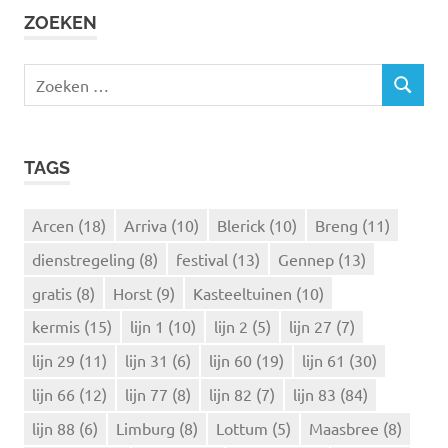
ZOEKEN
Z
Z
o
O
e
E
k
K
TAGS
e
E
N
n
n
Arcen
(18)
Arriva
(10)
Blerick
(10)
Breng
(11)
a
dienstregeling
(8)
festival
(13)
Gennep
(13)
a
r
gratis
(8)
Horst
(9)
Kasteeltuinen
(10)
:
kermis
(15)
lijn 1
(10)
lijn 2
(5)
lijn 27
(7)
lijn 29
(11)
lijn 31
(6)
lijn 60
(19)
lijn 61
(30)
lijn 66
(12)
lijn 77
(8)
lijn 82
(7)
lijn 83
(84)
lijn 88
(6)
Limburg
(8)
Lottum
(5)
Maasbree
(8)