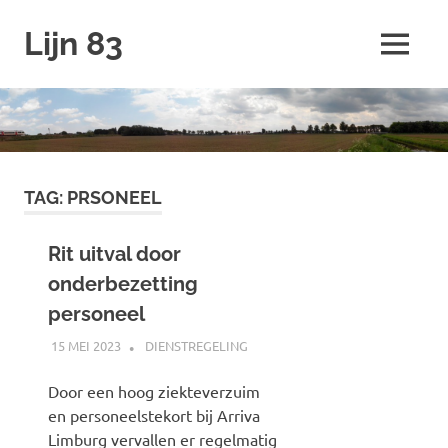
Ga
Lijn 83
naar
MENU
de
inhoud
TAG:
PRSONEEL
Rit uitval door
onderbezetting
personeel
15 MEI 2023
JOHAN
DIENSTREGELING
Door een hoog ziekteverzuim
en personeelstekort bij Arriva
Limburg vervallen er regelmatig