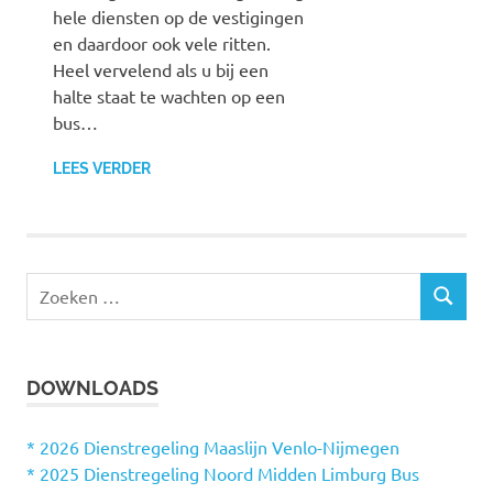
hele diensten op de vestigingen
en daardoor ook vele ritten.
Heel vervelend als u bij een
halte staat te wachten op een
bus…
LEES VERDER
Z
Z
o
O
e
E
k
K
DOWNLOADS
e
E
N
n
n
* 2026 Dienstregeling Maaslijn Venlo-Nijmegen
a
* 2025 Dienstregeling Noord Midden Limburg Bus