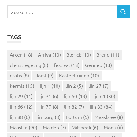
Z
Z
o
O
e
E
k
K
TAGS
e
E
N
n
n
Arcen
(18)
Arriva
(10)
Blerick
(10)
Breng
(11)
a
dienstregeling
(8)
festival
(13)
Gennep
(13)
a
r
gratis
(8)
Horst
(9)
Kasteeltuinen
(10)
:
kermis
(15)
lijn 1
(10)
lijn 2
(5)
lijn 27
(7)
lijn 29
(11)
lijn 31
(6)
lijn 60
(19)
lijn 61
(30)
lijn 66
(12)
lijn 77
(8)
lijn 82
(7)
lijn 83
(84)
lijn 88
(6)
Limburg
(8)
Lottum
(5)
Maasbree
(8)
Maaslijn
(90)
Malden
(7)
Milsbeek
(6)
Mook
(6)