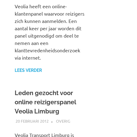
Veolia heeft een online-
klantenpanel waarvoor reizigers
zich kunnen aanmelden. Een
aantal keer per jaar worden dit
panel uitgenodigd om deel te
nemen aan een
klanttevredenheidsonderzoek
via internet.
LEES VERDER
Leden gezocht voor
online reizigerspanel
Veolia Limburg
20 FEBRUARI 2012
JOHAN
OVERIG
Veolia Transport Limburg is