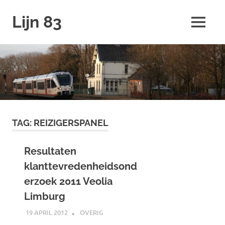
Ga
Lijn 83
naar
MENU
de
inhoud
TAG:
REIZIGERSPANEL
Resultaten
klanttevredenheidsond
erzoek 2011 Veolia
Limburg
19 APRIL 2012
SPOORZOEKER
OVERIG