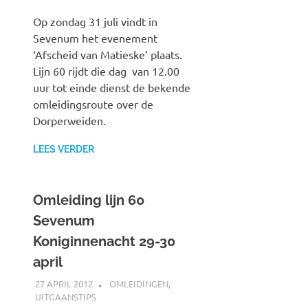
Op zondag 31 juli vindt in
Sevenum het evenement
‘Afscheid van Matieske’ plaats.
Lijn 60 rijdt die dag van 12.00
uur tot einde dienst de bekende
omleidingsroute over de
Dorperweiden.
LEES VERDER
Omleiding lijn 60
Sevenum
Koniginnenacht 29-30
april
27 APRIL 2012
JOHAN
OMLEIDINGEN
,
UITGAANSTIPS