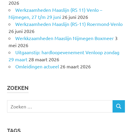
2026
Werkzaamheden Maaslijn (RS 11) Venlo –
Nijmegen, 27 t/m 29 juni
26 juni 2026
Werkzaamheden Maaslijn (RS-11) Roermond-Venlo
26 juni 2026
Werkkzaamheden Maaslijn Nijmegen Boxmeer
3
mei 2026
Uitgaanstip: hardloopevenement Venloop zondag
29 maart
28 maart 2026
Omleidingen actueel
26 maart 2026
ZOEKEN
Z
Z
o
O
e
E
k
K
TAGS
e
E