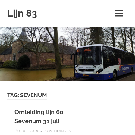
Ga
Lijn 83
naar
MENU
de
inhoud
TAG:
SEVENUM
Omleiding lijn 60
Sevenum 31 juli
30 JULI 2016
JOHAN
OMLEIDINGEN