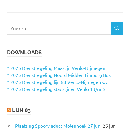
Z
Z
o
O
e
E
k
K
DOWNLOADS
e
E
N
n
n
* 2026 Dienstregeling Maaslijn Venlo-Nijmegen
a
* 2025 Dienstregeling Noord Midden Limburg Bus
a
* 2025 Dienstregeling lijn 83 Venlo-Nijmegen v.v.
r
* 2025 Dienstregeling stadslijnen Venlo 1 t/m 5
:
LIJN 83
Plaatsing Spoorviaduct Molenhoek 27 juni
26 juni