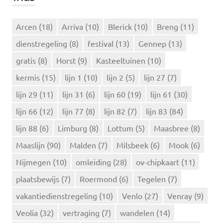
N
n
n
Arcen
(18)
Arriva
(10)
Blerick
(10)
Breng
(11)
a
dienstregeling
(8)
festival
(13)
Gennep
(13)
a
r
gratis
(8)
Horst
(9)
Kasteeltuinen
(10)
:
kermis
(15)
lijn 1
(10)
lijn 2
(5)
lijn 27
(7)
lijn 29
(11)
lijn 31
(6)
lijn 60
(19)
lijn 61
(30)
lijn 66
(12)
lijn 77
(8)
lijn 82
(7)
lijn 83
(84)
lijn 88
(6)
Limburg
(8)
Lottum
(5)
Maasbree
(8)
Maaslijn
(90)
Malden
(7)
Milsbeek
(6)
Mook
(6)
Nijmegen
(10)
omleiding
(28)
ov-chipkaart
(11)
plaatsbewijs
(7)
Roermond
(6)
Tegelen
(7)
vakantiedienstregeling
(10)
Venlo
(27)
Venray
(9)
Veolia
(32)
vertraging
(7)
wandelen
(14)