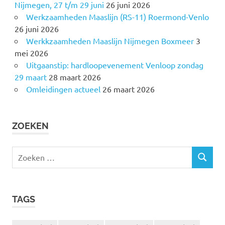
Nijmegen, 27 t/m 29 juni
26 juni 2026
Werkzaamheden Maaslijn (RS-11) Roermond-Venlo
26 juni 2026
Werkkzaamheden Maaslijn Nijmegen Boxmeer
3
mei 2026
Uitgaanstip: hardloopevenement Venloop zondag
29 maart
28 maart 2026
Omleidingen actueel
26 maart 2026
ZOEKEN
Z
Z
o
O
e
E
k
K
TAGS
e
E
N
n
n