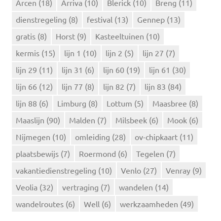
Arcen
(18)
Arriva
(10)
Blerick
(10)
Breng
(11)
a
dienstregeling
(8)
festival
(13)
Gennep
(13)
a
r
gratis
(8)
Horst
(9)
Kasteeltuinen
(10)
:
kermis
(15)
lijn 1
(10)
lijn 2
(5)
lijn 27
(7)
lijn 29
(11)
lijn 31
(6)
lijn 60
(19)
lijn 61
(30)
lijn 66
(12)
lijn 77
(8)
lijn 82
(7)
lijn 83
(84)
lijn 88
(6)
Limburg
(8)
Lottum
(5)
Maasbree
(8)
Maaslijn
(90)
Malden
(7)
Milsbeek
(6)
Mook
(6)
Nijmegen
(10)
omleiding
(28)
ov-chipkaart
(11)
plaatsbewijs
(7)
Roermond
(6)
Tegelen
(7)
vakantiedienstregeling
(10)
Venlo
(27)
Venray
(9)
Veolia
(32)
vertraging
(7)
wandelen
(14)
wandelroutes
(6)
Well
(6)
werkzaamheden
(49)