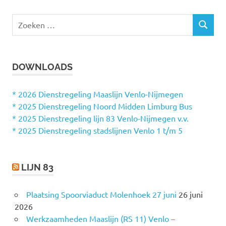
Z
Z
o
O
e
E
k
K
DOWNLOADS
e
E
N
n
n
* 2026 Dienstregeling Maaslijn Venlo-Nijmegen
a
* 2025 Dienstregeling Noord Midden Limburg Bus
a
* 2025 Dienstregeling lijn 83 Venlo-Nijmegen v.v.
r
* 2025 Dienstregeling stadslijnen Venlo 1 t/m 5
:
LIJN 83
Plaatsing Spoorviaduct Molenhoek 27 juni
26 juni
2026
Werkzaamheden Maaslijn (RS 11) Venlo –