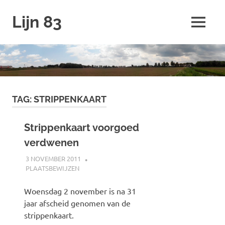
Ga
Lijn 83
naar
MENU
de
inhoud
TAG:
STRIPPENKAART
Strippenkaart voorgoed
verdwenen
3 NOVEMBER 2011
SPOORZOEKER
PLAATSBEWIJZEN
Woensdag 2 november is na 31
jaar afscheid genomen van de
strippenkaart.