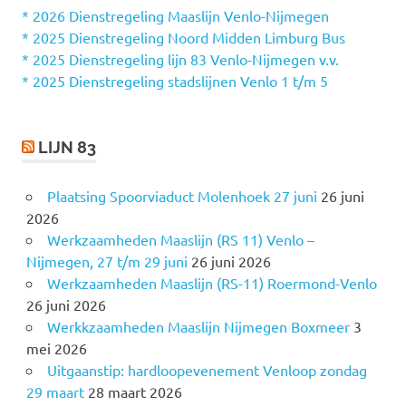
n
* 2026 Dienstregeling Maaslijn Venlo-Nijmegen
a
* 2025 Dienstregeling Noord Midden Limburg Bus
a
* 2025 Dienstregeling lijn 83 Venlo-Nijmegen v.v.
r
* 2025 Dienstregeling stadslijnen Venlo 1 t/m 5
:
LIJN 83
Plaatsing Spoorviaduct Molenhoek 27 juni
26 juni
2026
Werkzaamheden Maaslijn (RS 11) Venlo –
Nijmegen, 27 t/m 29 juni
26 juni 2026
Werkzaamheden Maaslijn (RS-11) Roermond-Venlo
26 juni 2026
Werkkzaamheden Maaslijn Nijmegen Boxmeer
3
mei 2026
Uitgaanstip: hardloopevenement Venloop zondag
29 maart
28 maart 2026