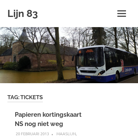
Ga
Lijn 83
naar
MENU
de
inhoud
TAG:
TICKETS
Papieren kortingskaart
NS nog niet weg
20 FEBRUARI 2013
SPOORZOEKER
MAASLIJN
,