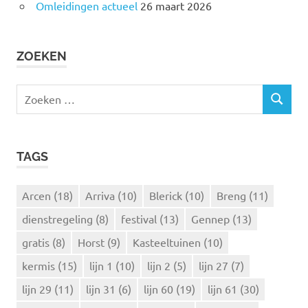
Omleidingen actueel
26 maart 2026
ZOEKEN
Z
Z
o
O
e
E
k
K
TAGS
e
E
N
n
n
Arcen
(18)
Arriva
(10)
Blerick
(10)
Breng
(11)
a
dienstregeling
(8)
festival
(13)
Gennep
(13)
a
r
gratis
(8)
Horst
(9)
Kasteeltuinen
(10)
:
kermis
(15)
lijn 1
(10)
lijn 2
(5)
lijn 27
(7)
lijn 29
(11)
lijn 31
(6)
lijn 60
(19)
lijn 61
(30)