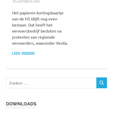
PLAATSBEWIJZEN
Het papieren kortingskaartje
van de NS blijft nog even
bestaan. Dat heeft het
vervoersbedrijf besloten na
protesten van regionale
vervoerders, waaronder Veolia.
LEES VERDER
Z
Z
o
O
e
E
k
K
DOWNLOADS
e
E
N
n