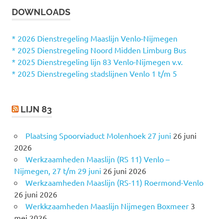
k
K
DOWNLOADS
e
E
N
n
n
* 2026 Dienstregeling Maaslijn Venlo-Nijmegen
a
* 2025 Dienstregeling Noord Midden Limburg Bus
a
* 2025 Dienstregeling lijn 83 Venlo-Nijmegen v.v.
r
* 2025 Dienstregeling stadslijnen Venlo 1 t/m 5
:
LIJN 83
Plaatsing Spoorviaduct Molenhoek 27 juni
26 juni
2026
Werkzaamheden Maaslijn (RS 11) Venlo –
Nijmegen, 27 t/m 29 juni
26 juni 2026
Werkzaamheden Maaslijn (RS-11) Roermond-Venlo
26 juni 2026
Werkkzaamheden Maaslijn Nijmegen Boxmeer
3
mei 2026