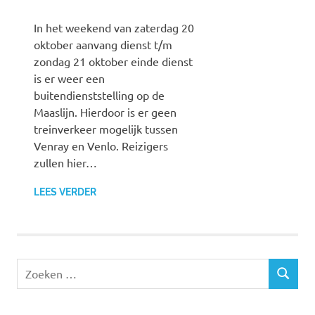
In het weekend van zaterdag 20
oktober aanvang dienst t/m
zondag 21 oktober einde dienst
is er weer een
buitendienststelling op de
Maaslijn. Hierdoor is er geen
treinverkeer mogelijk tussen
Venray en Venlo. Reizigers
zullen hier…
LEES VERDER
Z
Z
o
O
e
E