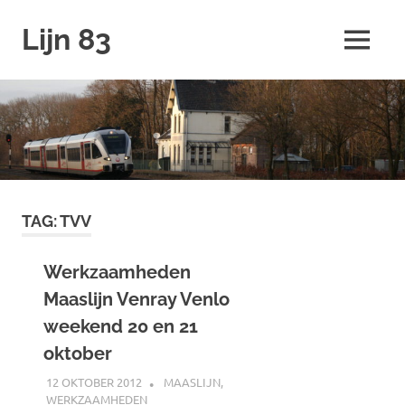
Ga
Lijn 83
naar
MENU
de
inhoud
TAG:
TVV
Werkzaamheden
Maaslijn Venray Venlo
weekend 20 en 21
oktober
12 OKTOBER 2012
JOHAN
MAASLIJN
,
WERKZAAMHEDEN