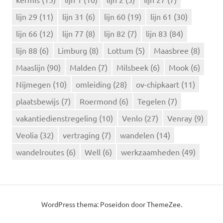
lijn 29
(11)
lijn 31
(6)
lijn 60
(19)
lijn 61
(30)
lijn 66
(12)
lijn 77
(8)
lijn 82
(7)
lijn 83
(84)
lijn 88
(6)
Limburg
(8)
Lottum
(5)
Maasbree
(8)
Maaslijn
(90)
Malden
(7)
Milsbeek
(6)
Mook
(6)
Nijmegen
(10)
omleiding
(28)
ov-chipkaart
(11)
plaatsbewijs
(7)
Roermond
(6)
Tegelen
(7)
vakantiedienstregeling
(10)
Venlo
(27)
Venray
(9)
Veolia
(32)
vertraging
(7)
wandelen
(14)
wandelroutes
(6)
Well
(6)
werkzaamheden
(49)
WordPress thema: Poseidon door ThemeZee.