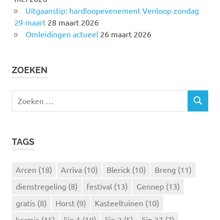
Uitgaanstip: hardloopevenement Venloop zondag
29 maart
28 maart 2026
Omleidingen actueel
26 maart 2026
ZOEKEN
Z
Z
o
O
e
E
k
K
TAGS
e
E
N
n
n
Arcen
(18)
Arriva
(10)
Blerick
(10)
Breng
(11)
a
dienstregeling
(8)
festival
(13)
Gennep
(13)
a
r
gratis
(8)
Horst
(9)
Kasteeltuinen
(10)
:
kermis
(15)
lijn 1
(10)
lijn 2
(5)
lijn 27
(7)