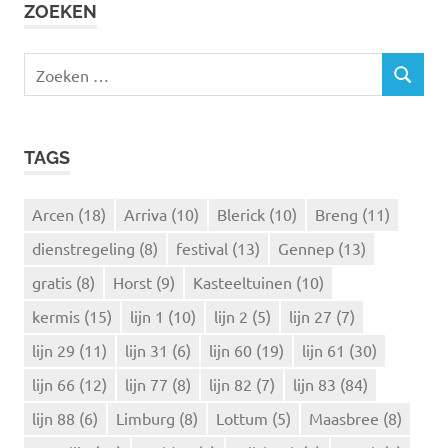
ZOEKEN
Z
Z
o
O
e
E
k
K
TAGS
e
E
N
n
n
Arcen
(18)
Arriva
(10)
Blerick
(10)
Breng
(11)
a
dienstregeling
(8)
festival
(13)
Gennep
(13)
a
r
gratis
(8)
Horst
(9)
Kasteeltuinen
(10)
:
kermis
(15)
lijn 1
(10)
lijn 2
(5)
lijn 27
(7)
lijn 29
(11)
lijn 31
(6)
lijn 60
(19)
lijn 61
(30)
lijn 66
(12)
lijn 77
(8)
lijn 82
(7)
lijn 83
(84)
lijn 88
(6)
Limburg
(8)
Lottum
(5)
Maasbree
(8)