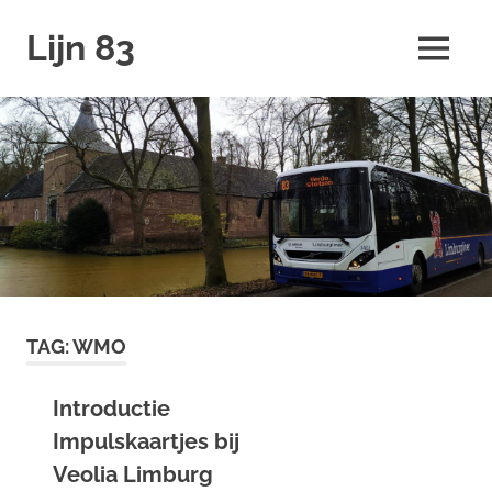
Ga
Lijn 83
naar
MENU
de
inhoud
TAG:
WMO
Introductie
Impulskaartjes bij
Veolia Limburg