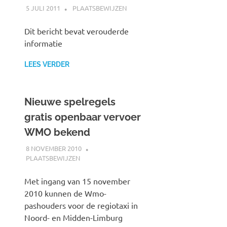
5 JULI 2011
JOHAN
PLAATSBEWIJZEN
Dit bericht bevat verouderde
informatie
LEES VERDER
Nieuwe spelregels
gratis openbaar vervoer
WMO bekend
8 NOVEMBER 2010
JOHAN
PLAATSBEWIJZEN
Met ingang van 15 november
2010 kunnen de Wmo-
pashouders voor de regiotaxi in
Noord- en Midden-Limburg