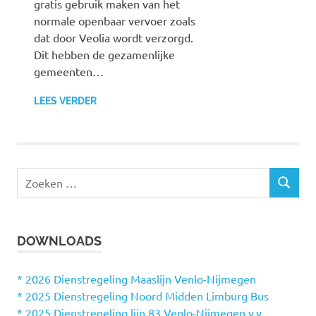
gratis gebruik maken van het
normale openbaar vervoer zoals
dat door Veolia wordt verzorgd.
Dit hebben de gezamenlijke
gemeenten…
LEES VERDER
Z
Z
o
O
e
E
k
K
DOWNLOADS
e
E
N
n
n
* 2026 Dienstregeling Maaslijn Venlo-Nijmegen
a
* 2025 Dienstregeling Noord Midden Limburg Bus
a
* 2025 Dienstregeling lijn 83 Venlo-Nijmegen v.v.