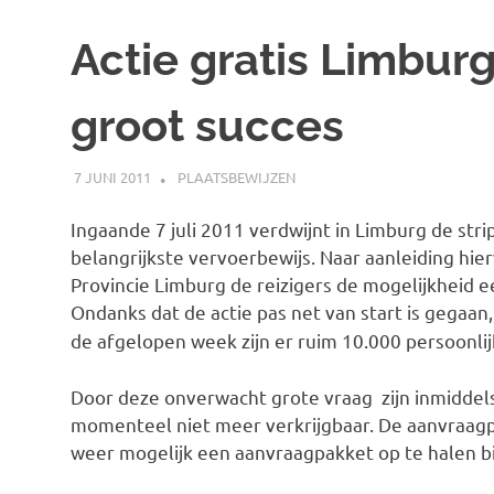
Actie gratis Limbur
groot succes
7 JUNI 2011
SPOORZOEKER
PLAATSBEWIJZEN
Ingaande 7 juli 2011 verdwijnt in Limburg de str
belangrijkste vervoerbewijs. Naar aanleiding hie
Provincie Limburg de reizigers de mogelijkheid e
Ondanks dat de actie pas net van start is gegaan
de afgelopen week zijn er ruim 10.000 persoonli
Door deze onverwacht grote vraag zijn inmiddels
momenteel niet meer verkrijgbaar. De aanvraagpak
weer mogelijk een aanvraagpakket op te halen bi