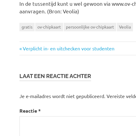
In de tussentijd kunt u wel gewoon via www.ov-ch
aanvragen. (Bron: Veolia)
gratis
ov-chipkaart
persoonlijke ov-chipkaart
Veolia
Vorige
Verplicht in- en uitchecken voor studenten
Bericht
bericht:
navigatie
LAAT EEN REACTIE ACHTER
Je e-mailadres wordt niet gepubliceerd.
Vereiste vel
Reactie
*