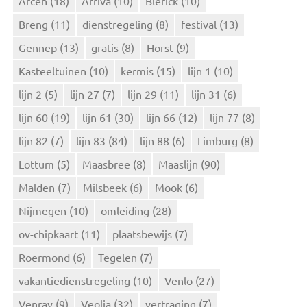
Arcen
(18)
Arriva
(10)
Blerick
(10)
a
Breng
(11)
dienstregeling
(8)
festival
(13)
a
r
Gennep
(13)
gratis
(8)
Horst
(9)
:
Kasteeltuinen
(10)
kermis
(15)
lijn 1
(10)
lijn 2
(5)
lijn 27
(7)
lijn 29
(11)
lijn 31
(6)
lijn 60
(19)
lijn 61
(30)
lijn 66
(12)
lijn 77
(8)
lijn 82
(7)
lijn 83
(84)
lijn 88
(6)
Limburg
(8)
Lottum
(5)
Maasbree
(8)
Maaslijn
(90)
Malden
(7)
Milsbeek
(6)
Mook
(6)
Nijmegen
(10)
omleiding
(28)
ov-chipkaart
(11)
plaatsbewijs
(7)
Roermond
(6)
Tegelen
(7)
vakantiedienstregeling
(10)
Venlo
(27)
Venray
(9)
Veolia
(32)
vertraging
(7)