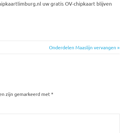
ipkaartlimburg.nl uw gratis OV-chipkaart blijven
Volgende
Onderdelen Maaslijn vervangen
bericht:
den zijn gemarkeerd met
*