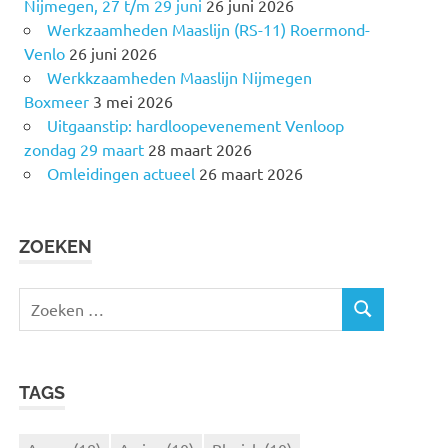
Nijmegen, 27 t/m 29 juni
26 juni 2026
Werkzaamheden Maaslijn (RS-11) Roermond-
Venlo
26 juni 2026
Werkkzaamheden Maaslijn Nijmegen
Boxmeer
3 mei 2026
Uitgaanstip: hardloopevenement Venloop
zondag 29 maart
28 maart 2026
Omleidingen actueel
26 maart 2026
ZOEKEN
Z
Z
o
O
e
E
k
K
TAGS
e
E
N
n
n