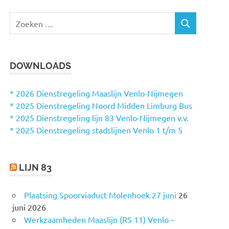
Z
Z
o
O
e
E
k
K
DOWNLOADS
e
E
N
n
n
* 2026 Dienstregeling Maaslijn Venlo-Nijmegen
a
* 2025 Dienstregeling Noord Midden Limburg Bus
a
* 2025 Dienstregeling lijn 83 Venlo-Nijmegen v.v.
r
* 2025 Dienstregeling stadslijnen Venlo 1 t/m 5
:
LIJN 83
Plaatsing Spoorviaduct Molenhoek 27 juni
26
juni 2026
Werkzaamheden Maaslijn (RS 11) Venlo –