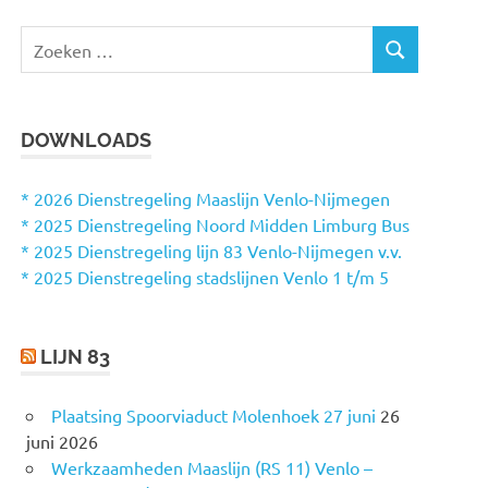
Z
Z
o
O
e
E
k
K
DOWNLOADS
e
E
N
n
n
* 2026 Dienstregeling Maaslijn Venlo-Nijmegen
a
* 2025 Dienstregeling Noord Midden Limburg Bus
a
* 2025 Dienstregeling lijn 83 Venlo-Nijmegen v.v.
r
* 2025 Dienstregeling stadslijnen Venlo 1 t/m 5
:
LIJN 83
Plaatsing Spoorviaduct Molenhoek 27 juni
26
juni 2026
Werkzaamheden Maaslijn (RS 11) Venlo –