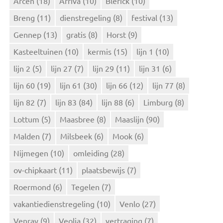
Arcen
(18)
Arriva
(10)
Blerick
(10)
a
Breng
(11)
dienstregeling
(8)
festival
(13)
a
r
Gennep
(13)
gratis
(8)
Horst
(9)
:
Kasteeltuinen
(10)
kermis
(15)
lijn 1
(10)
lijn 2
(5)
lijn 27
(7)
lijn 29
(11)
lijn 31
(6)
lijn 60
(19)
lijn 61
(30)
lijn 66
(12)
lijn 77
(8)
lijn 82
(7)
lijn 83
(84)
lijn 88
(6)
Limburg
(8)
Lottum
(5)
Maasbree
(8)
Maaslijn
(90)
Malden
(7)
Milsbeek
(6)
Mook
(6)
Nijmegen
(10)
omleiding
(28)
ov-chipkaart
(11)
plaatsbewijs
(7)
Roermond
(6)
Tegelen
(7)
vakantiedienstregeling
(10)
Venlo
(27)
Venray
(9)
Veolia
(32)
vertraging
(7)