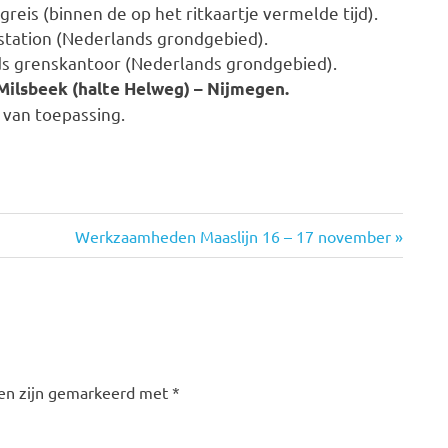
reis (binnen de op het ritkaartje vermelde tijd).
usstation (Nederlands grondgebied).
ands grenskantoor (Nederlands grondgebied).
t Milsbeek (halte Helweg) – Nijmegen.
 van toepassing.
Volgende
Werkzaamheden Maaslijn 16 – 17 november
bericht:
den zijn gemarkeerd met
*