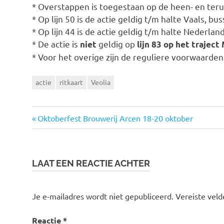
* Overstappen is toegestaan op de heen- en terug
* Op lijn 50 is de actie geldig t/m halte Vaals, b
* Op lijn 44 is de actie geldig t/m halte Nederl
* De actie is
geldig op
niet
lijn 83 op het trajec
* Voor het overige zijn de reguliere voorwaarden
actie
ritkaart
Veolia
Vorige
Oktoberfest Brouwerij Arcen 18-20 oktober
Bericht
bericht:
navigatie
LAAT EEN REACTIE ACHTER
Je e-mailadres wordt niet gepubliceerd.
Vereiste vel
Reactie
*