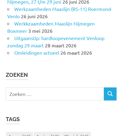
Nijmegen, 27 t/m 29 juni
26 juni 2026
Werkzaamheden Maaslijn (RS-11) Roermond-
Venlo
26 juni 2026
Werkkzaamheden Maaslijn Nijmegen
Boxmeer
3 mei 2026
Uitgaanstip: hardloopevenement Venloop
zondag 29 maart
28 maart 2026
Omleidingen actueel
26 maart 2026
ZOEKEN
Z
Z
o
O
e
E
k
K
TAGS
e
E
N
n
n