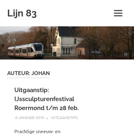
Ga
Lijn 83
naar
MENU
de
inhoud
AUTEUR:
JOHAN
Uitgaanstip:
IJssculpturenfestival
Roermond t/m 28 feb.
6 JANUARI 2010
JOHAN
UITGAANSTIPS
Prachtige sneeuw- en