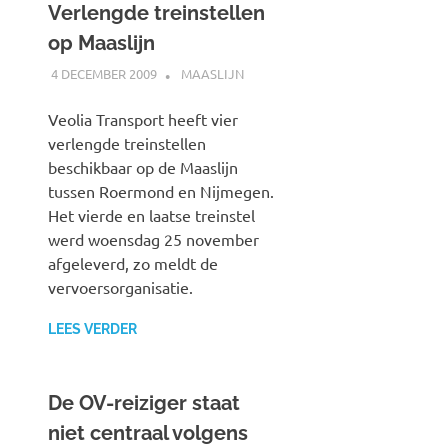
Verlengde treinstellen
op Maaslijn
4 DECEMBER 2009
JOHAN
MAASLIJN
Veolia Transport heeft vier
verlengde treinstellen
beschikbaar op de Maaslijn
tussen Roermond en Nijmegen.
Het vierde en laatse treinstel
werd woensdag 25 november
afgeleverd, zo meldt de
vervoersorganisatie.
LEES VERDER
De OV-reiziger staat
niet centraal volgens