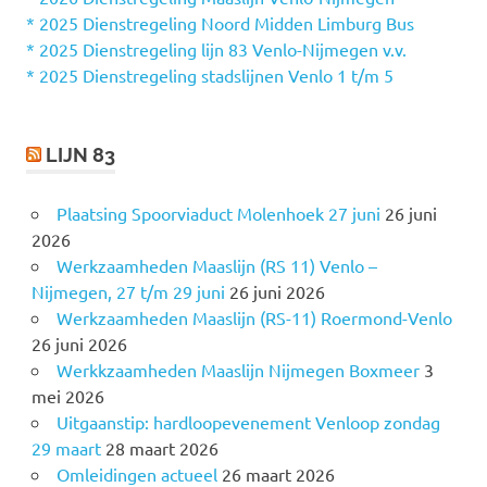
a
* 2025 Dienstregeling Noord Midden Limburg Bus
a
* 2025 Dienstregeling lijn 83 Venlo-Nijmegen v.v.
r
* 2025 Dienstregeling stadslijnen Venlo 1 t/m 5
:
LIJN 83
Plaatsing Spoorviaduct Molenhoek 27 juni
26 juni
2026
Werkzaamheden Maaslijn (RS 11) Venlo –
Nijmegen, 27 t/m 29 juni
26 juni 2026
Werkzaamheden Maaslijn (RS-11) Roermond-Venlo
26 juni 2026
Werkkzaamheden Maaslijn Nijmegen Boxmeer
3
mei 2026
Uitgaanstip: hardloopevenement Venloop zondag
29 maart
28 maart 2026
Omleidingen actueel
26 maart 2026