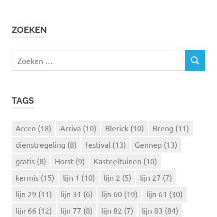
ZOEKEN
Z
Z
o
O
e
E
k
K
TAGS
e
E
N
n
n
Arcen
(18)
Arriva
(10)
Blerick
(10)
Breng
(11)
a
dienstregeling
(8)
festival
(13)
Gennep
(13)
a
r
gratis
(8)
Horst
(9)
Kasteeltuinen
(10)
:
kermis
(15)
lijn 1
(10)
lijn 2
(5)
lijn 27
(7)
lijn 29
(11)
lijn 31
(6)
lijn 60
(19)
lijn 61
(30)
lijn 66
(12)
lijn 77
(8)
lijn 82
(7)
lijn 83
(84)