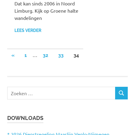
Dat kan sinds 2006 in Noord
Limburg. Kijk op Groene halte
wandelingen
LEES VERDER
…
«
VORIGE
1
32
33
34
Berichten
BERICHTEN
paginering
Z
Z
o
O
e
E
k
K
DOWNLOADS
e
E
N
n
n
* 2026 Dienstregeling Maaslijn Venlo-Nijmegen