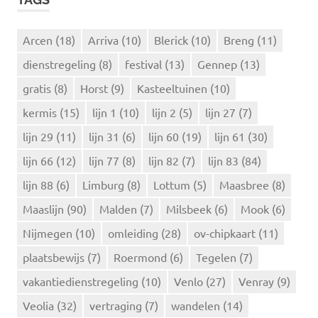
e
E
N
n
n
Arcen
(18)
Arriva
(10)
Blerick
(10)
Breng
(11)
a
dienstregeling
(8)
festival
(13)
Gennep
(13)
a
r
gratis
(8)
Horst
(9)
Kasteeltuinen
(10)
:
kermis
(15)
lijn 1
(10)
lijn 2
(5)
lijn 27
(7)
lijn 29
(11)
lijn 31
(6)
lijn 60
(19)
lijn 61
(30)
lijn 66
(12)
lijn 77
(8)
lijn 82
(7)
lijn 83
(84)
lijn 88
(6)
Limburg
(8)
Lottum
(5)
Maasbree
(8)
Maaslijn
(90)
Malden
(7)
Milsbeek
(6)
Mook
(6)
Nijmegen
(10)
omleiding
(28)
ov-chipkaart
(11)
plaatsbewijs
(7)
Roermond
(6)
Tegelen
(7)
vakantiedienstregeling
(10)
Venlo
(27)
Venray
(9)
Veolia
(32)
vertraging
(7)
wandelen
(14)