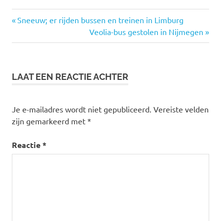
Vorige
Sneeuw; er rijden bussen en treinen in Limburg
Bericht
bericht:
Volgende
Veolia-bus gestolen in Nijmegen
bericht:
navigatie
LAAT EEN REACTIE ACHTER
Je e-mailadres wordt niet gepubliceerd.
Vereiste velden
zijn gemarkeerd met
*
Reactie
*