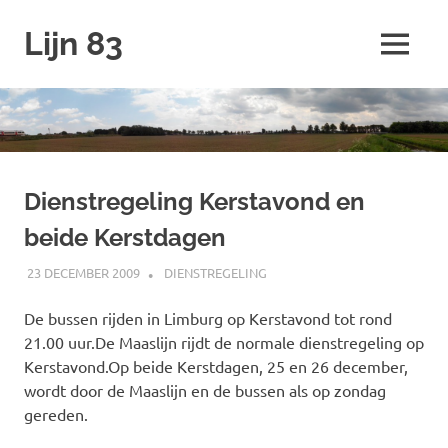
Ga
Lijn 83
naar
MENU
de
inhoud
Dienstregeling Kerstavond en
beide Kerstdagen
23 DECEMBER 2009
JOHAN
DIENSTREGELING
De bussen rijden in Limburg op Kerstavond tot rond
21.00 uur.De Maaslijn rijdt de normale dienstregeling op
Kerstavond.Op beide Kerstdagen, 25 en 26 december,
wordt door de Maaslijn en de bussen als op zondag
gereden.