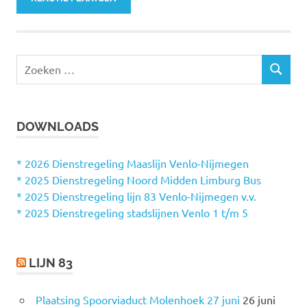
Z
Z
o
O
e
E
k
K
DOWNLOADS
e
E
N
n
n
* 2026 Dienstregeling Maaslijn Venlo-Nijmegen
a
* 2025 Dienstregeling Noord Midden Limburg Bus
a
* 2025 Dienstregeling lijn 83 Venlo-Nijmegen v.v.
r
* 2025 Dienstregeling stadslijnen Venlo 1 t/m 5
:
LIJN 83
Plaatsing Spoorviaduct Molenhoek 27 juni
26 juni