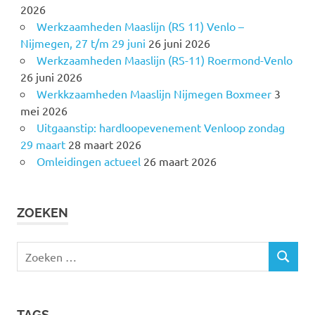
2026
Werkzaamheden Maaslijn (RS 11) Venlo –
Nijmegen, 27 t/m 29 juni
26 juni 2026
Werkzaamheden Maaslijn (RS-11) Roermond-Venlo
26 juni 2026
Werkkzaamheden Maaslijn Nijmegen Boxmeer
3
mei 2026
Uitgaanstip: hardloopevenement Venloop zondag
29 maart
28 maart 2026
Omleidingen actueel
26 maart 2026
ZOEKEN
Z
Z
o
O
e
E
k
K
TAGS