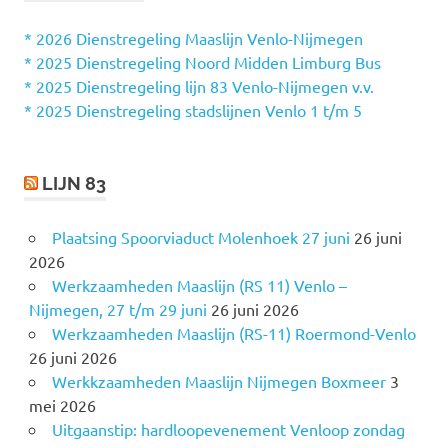
N
n
n
* 2026 Dienstregeling Maaslijn Venlo-Nijmegen
a
* 2025 Dienstregeling Noord Midden Limburg Bus
a
* 2025 Dienstregeling lijn 83 Venlo-Nijmegen v.v.
r
* 2025 Dienstregeling stadslijnen Venlo 1 t/m 5
:
LIJN 83
Plaatsing Spoorviaduct Molenhoek 27 juni
26 juni
2026
Werkzaamheden Maaslijn (RS 11) Venlo –
Nijmegen, 27 t/m 29 juni
26 juni 2026
Werkzaamheden Maaslijn (RS-11) Roermond-Venlo
26 juni 2026
Werkkzaamheden Maaslijn Nijmegen Boxmeer
3
mei 2026
Uitgaanstip: hardloopevenement Venloop zondag