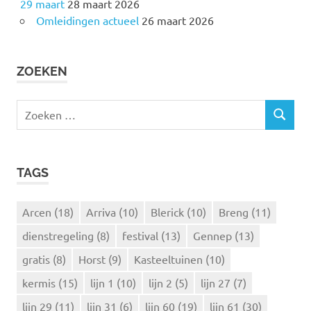
29 maart
28 maart 2026
Omleidingen actueel
26 maart 2026
ZOEKEN
Z
Z
o
O
e
E
k
K
TAGS
e
E
N
n
n
Arcen
(18)
Arriva
(10)
Blerick
(10)
Breng
(11)
a
dienstregeling
(8)
festival
(13)
Gennep
(13)
a
r
gratis
(8)
Horst
(9)
Kasteeltuinen
(10)
:
kermis
(15)
lijn 1
(10)
lijn 2
(5)
lijn 27
(7)
lijn 29
(11)
lijn 31
(6)
lijn 60
(19)
lijn 61
(30)