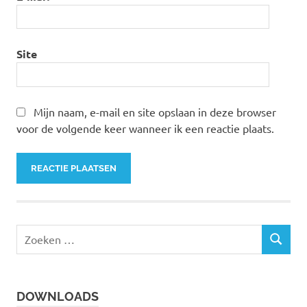
Site
Mijn naam, e-mail en site opslaan in deze browser
voor de volgende keer wanneer ik een reactie plaats.
Z
Z
o
O
e
E
k
K
DOWNLOADS
e
E