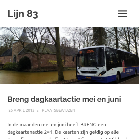
Ga
Lijn 83
naar
MENU
de
inhoud
Breng dagkaartactie mei en juni
26 APRIL 2013
JOHAN
PLAATSBEWIJZEN
In de maanden mei en juni heeft BRENG een
dagkaartenactie 2=1. De kaarten zijn geldig op alle