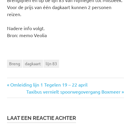
Brenglijnen en op de lijn 83 van Nijmegen tot Milsbeek.
Voor de prijs van één dagkaart kunnen 2 personen
reizen.
Nadere info volgt.
Bron: memo Veolia
Breng
dagkaart
lijn 83
Vorige
Omleiding lijn 1 Tegelen 19 – 22 april
Bericht
bericht:
Volgende
Taxibus vernielt spoorwegovergang Boxmeer
bericht:
navigatie
LAAT EEN REACTIE ACHTER