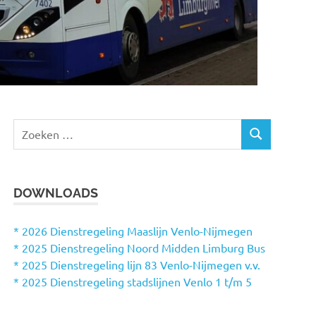
Z
Z
o
O
e
E
k
K
DOWNLOADS
e
E
N
n
n
* 2026 Dienstregeling Maaslijn Venlo-Nijmegen
a
* 2025 Dienstregeling Noord Midden Limburg Bus
a
* 2025 Dienstregeling lijn 83 Venlo-Nijmegen v.v.
r
* 2025 Dienstregeling stadslijnen Venlo 1 t/m 5
: