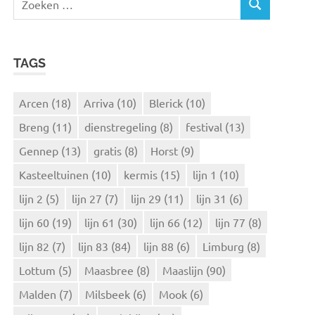
Z
o
O
e
E
k
K
TAGS
e
E
N
n
n
Arcen
(18)
Arriva
(10)
Blerick
(10)
a
Breng
(11)
dienstregeling
(8)
festival
(13)
a
r
Gennep
(13)
gratis
(8)
Horst
(9)
:
Kasteeltuinen
(10)
kermis
(15)
lijn 1
(10)
lijn 2
(5)
lijn 27
(7)
lijn 29
(11)
lijn 31
(6)
lijn 60
(19)
lijn 61
(30)
lijn 66
(12)
lijn 77
(8)
lijn 82
(7)
lijn 83
(84)
lijn 88
(6)
Limburg
(8)
Lottum
(5)
Maasbree
(8)
Maaslijn
(90)
Malden
(7)
Milsbeek
(6)
Mook
(6)