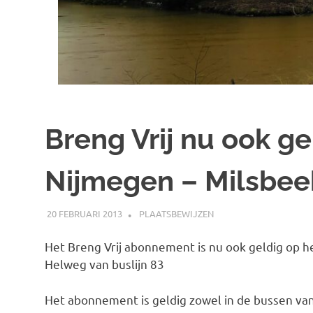
Breng Vrij nu ook gel
Nijmegen – Milsbee
20 FEBRUARI 2013
JOHAN
PLAATSBEWIJZEN
Het Breng Vrij abonnement is nu ook geldig op he
Helweg van buslijn 83
Het abonnement is geldig zowel in de bussen van 