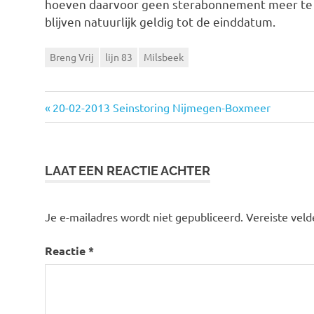
hoeven daarvoor geen sterabonnement meer te k
blijven natuurlijk geldig tot de einddatum.
Breng Vrij
lijn 83
Milsbeek
Vorige
20-02-2013 Seinstoring Nijmegen-Boxmeer
Bericht
bericht:
navigatie
LAAT EEN REACTIE ACHTER
Je e-mailadres wordt niet gepubliceerd.
Vereiste vel
Reactie
*