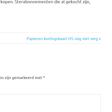
open. Sterabonnementen die al gekocht zijn,
Volgende
Papieren kortingskaart NS nog niet weg
bericht:
den zijn gemarkeerd met
*