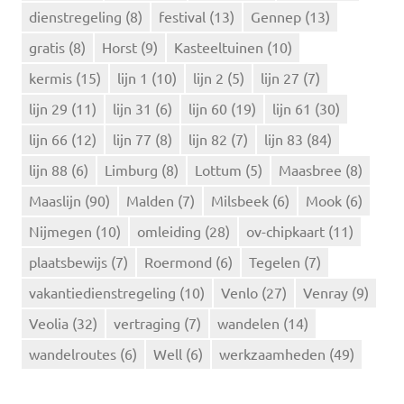
a
dienstregeling
(8)
festival
(13)
Gennep
(13)
a
r
gratis
(8)
Horst
(9)
Kasteeltuinen
(10)
:
kermis
(15)
lijn 1
(10)
lijn 2
(5)
lijn 27
(7)
lijn 29
(11)
lijn 31
(6)
lijn 60
(19)
lijn 61
(30)
lijn 66
(12)
lijn 77
(8)
lijn 82
(7)
lijn 83
(84)
lijn 88
(6)
Limburg
(8)
Lottum
(5)
Maasbree
(8)
Maaslijn
(90)
Malden
(7)
Milsbeek
(6)
Mook
(6)
Nijmegen
(10)
omleiding
(28)
ov-chipkaart
(11)
plaatsbewijs
(7)
Roermond
(6)
Tegelen
(7)
vakantiedienstregeling
(10)
Venlo
(27)
Venray
(9)
Veolia
(32)
vertraging
(7)
wandelen
(14)
wandelroutes
(6)
Well
(6)
werkzaamheden
(49)