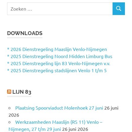
Z
Z
o
O
e
E
k
K
DOWNLOADS
e
E
N
n
n
* 2026 Dienstregeling Maaslijn Venlo-Nijmegen
a
* 2025 Dienstregeling Noord Midden Limburg Bus
a
* 2025 Dienstregeling lijn 83 Venlo-Nijmegen v.v.
r
* 2025 Dienstregeling stadslijnen Venlo 1 t/m 5
:
LIJN 83
Plaatsing Spoorviaduct Molenhoek 27 juni
26 juni
2026
Werkzaamheden Maaslijn (RS 11) Venlo –
Nijmegen, 27 t/m 29 juni
26 juni 2026