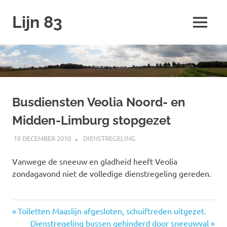
Ga
Lijn 83
naar
MENU
de
inhoud
Busdiensten Veolia Noord- en
Midden-Limburg stopgezet
19 DECEMBER 2010
JOHAN
DIENSTREGELING
Vanwege de sneeuw en gladheid heeft Veolia
zondagavond niet de volledige dienstregeling gereden.
Vorige
Toiletten Maaslijn afgesloten, schuiftreden uitgezet.
Bericht
bericht:
Volgende
Dienstregeling bussen gehinderd door sneeuwval