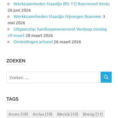
Werkzaamheden Maaslijn (RS-11) Roermond-Venlo
26 juni 2026
Werkkzaamheden Maaslijn Nijmegen Boxmeer
3
mei 2026
Uitgaanstip: hardloopevenement Venloop zondag
29 maart
28 maart 2026
Omleidingen actueel
26 maart 2026
ZOEKEN
Z
Z
o
O
e
E
k
K
TAGS
e
E
N
n
n
Arcen
(18)
Arriva
(10)
Blerick
(10)
Breng
(11)