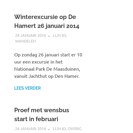
Winterexcursie op De
Hamert 26 januari 2014
24 JANUARI 2014
SPOORZOEKER
LIJN 83
,
WANDELEN
Op zondag 26 januari start er 10
uur een excursie in het
Nationaal Park De Maasduinen,
vanuit Jachthut op Den Hamer.
LEES VERDER
Proef met wensbus
start in februari
24 JANUARI 2014
SPOORZOEKER
LIJN 83
,
OVERIG