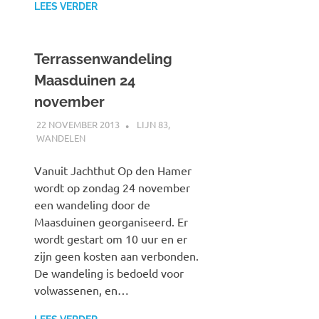
LEES VERDER
Terrassenwandeling
Maasduinen 24
november
22 NOVEMBER 2013
SPOORZOEKER
LIJN 83
,
WANDELEN
Vanuit Jachthut Op den Hamer
wordt op zondag 24 november
een wandeling door de
Maasduinen georganiseerd. Er
wordt gestart om 10 uur en er
zijn geen kosten aan verbonden.
De wandeling is bedoeld voor
volwassenen, en…