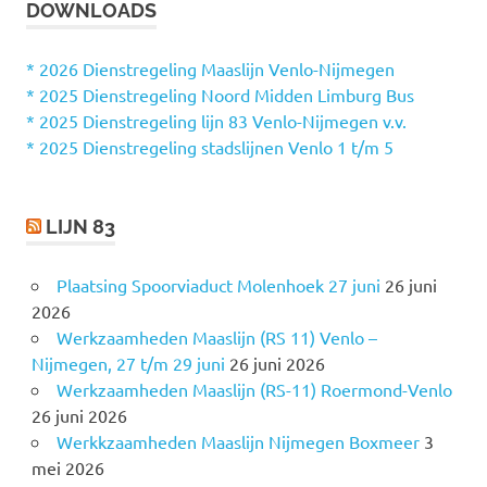
DOWNLOADS
e
E
N
n
n
* 2026 Dienstregeling Maaslijn Venlo-Nijmegen
a
* 2025 Dienstregeling Noord Midden Limburg Bus
a
* 2025 Dienstregeling lijn 83 Venlo-Nijmegen v.v.
r
* 2025 Dienstregeling stadslijnen Venlo 1 t/m 5
:
LIJN 83
Plaatsing Spoorviaduct Molenhoek 27 juni
26 juni
2026
Werkzaamheden Maaslijn (RS 11) Venlo –
Nijmegen, 27 t/m 29 juni
26 juni 2026
Werkzaamheden Maaslijn (RS-11) Roermond-Venlo
26 juni 2026
Werkkzaamheden Maaslijn Nijmegen Boxmeer
3
mei 2026