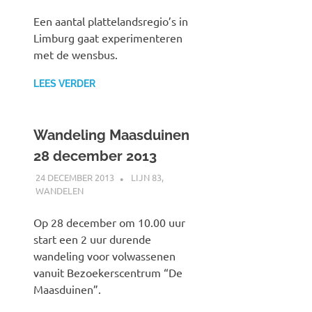
Een aantal plattelandsregio’s in
Limburg gaat experimenteren
met de wensbus.
LEES VERDER
Wandeling Maasduinen
28 december 2013
24 DECEMBER 2013
SPOORZOEKER
LIJN 83
,
WANDELEN
Op 28 december om 10.00 uur
start een 2 uur durende
wandeling voor volwassenen
vanuit Bezoekerscentrum “De
Maasduinen”.