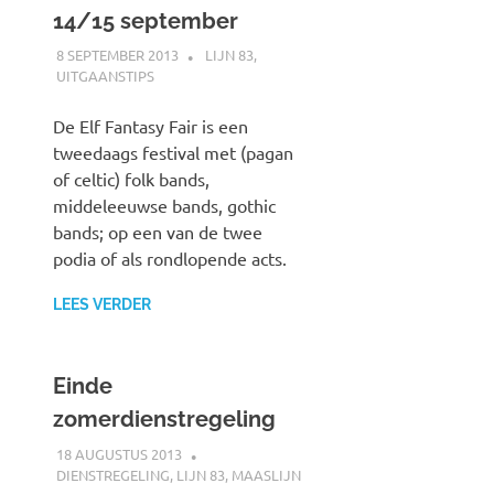
14/15 september
8 SEPTEMBER 2013
SPOORZOEKER
LIJN 83
,
UITGAANSTIPS
De Elf Fantasy Fair is een
tweedaags festival met (pagan
of celtic) folk bands,
middeleeuwse bands, gothic
bands; op een van de twee
podia of als rondlopende acts.
LEES VERDER
Einde
zomerdienstregeling
18 AUGUSTUS 2013
SPOORZOEKER
DIENSTREGELING
,
LIJN 83
,
MAASLIJN