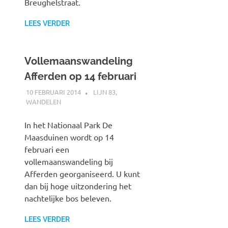
Breughelstraat.
LEES VERDER
Vollemaanswandeling
Afferden op 14 februari
10 FEBRUARI 2014
SPOORZOEKER
LIJN 83
,
WANDELEN
In het Nationaal Park De
Maasduinen wordt op 14
februari een
vollemaanswandeling bij
Afferden georganiseerd. U kunt
dan bij hoge uitzondering het
nachtelijke bos beleven.
LEES VERDER