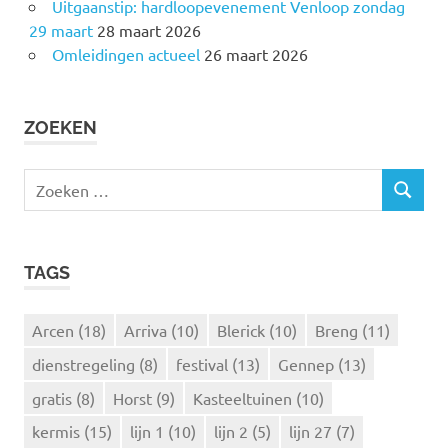
Uitgaanstip: hardloopevenement Venloop zondag
29 maart
28 maart 2026
Omleidingen actueel
26 maart 2026
ZOEKEN
Z
Z
o
O
e
E
k
K
TAGS
e
E
N
n
n
Arcen
(18)
Arriva
(10)
Blerick
(10)
Breng
(11)
a
dienstregeling
(8)
festival
(13)
Gennep
(13)
a
r
gratis
(8)
Horst
(9)
Kasteeltuinen
(10)
:
kermis
(15)
lijn 1
(10)
lijn 2
(5)
lijn 27
(7)