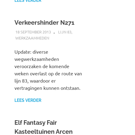
LEES VERDER
Verkeershinder N271
18 SEPTEMBER 2013
SPOORZOEKER
LIJN 83
,
WERKZAAMHEDEN
Update: diverse
wegwerkzaamheden
veroorzaken de komende
weken overlast op de route van
lijn 83, waardoor er
vertragingen kunnen ontstaan.
LEES VERDER
Elf Fantasy Fair
Kasteeltuinen Arcen