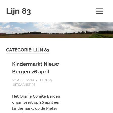
Ga
Lijn 83
naar
MENU
de
inhoud
CATEGORIE:
LIJN 83
Kindermarkt Nieuw
Bergen 26 april
23 APRIL 2014
SPOORZOEKER
LIJN 83
,
UITGAANSTIPS
Het Oranje Comite Bergen
organiseert op 26 april een
kindermarkt op de Pieter