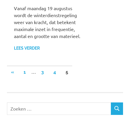
Vanaf maandag 19 augustus
wordt de winterdienstregeling
weer van kracht, dat betekent
maximale inzet in frequentie,
aantal en grootte van materieel.
LEES VERDER
…
«
VORIGE
1
3
4
5
Berichten
BERICHTEN
paginering
Z
Z
o
O
e
E
k
K