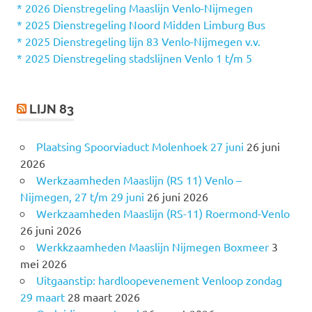
n
* 2026 Dienstregeling Maaslijn Venlo-Nijmegen
a
* 2025 Dienstregeling Noord Midden Limburg Bus
a
* 2025 Dienstregeling lijn 83 Venlo-Nijmegen v.v.
r
* 2025 Dienstregeling stadslijnen Venlo 1 t/m 5
:
LIJN 83
Plaatsing Spoorviaduct Molenhoek 27 juni
26 juni
2026
Werkzaamheden Maaslijn (RS 11) Venlo –
Nijmegen, 27 t/m 29 juni
26 juni 2026
Werkzaamheden Maaslijn (RS-11) Roermond-Venlo
26 juni 2026
Werkkzaamheden Maaslijn Nijmegen Boxmeer
3
mei 2026
Uitgaanstip: hardloopevenement Venloop zondag
29 maart
28 maart 2026