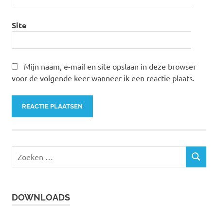
Site
Mijn naam, e-mail en site opslaan in deze browser
voor de volgende keer wanneer ik een reactie plaats.
Z
Z
o
O
e
E
k
K
DOWNLOADS
e
E
N
n