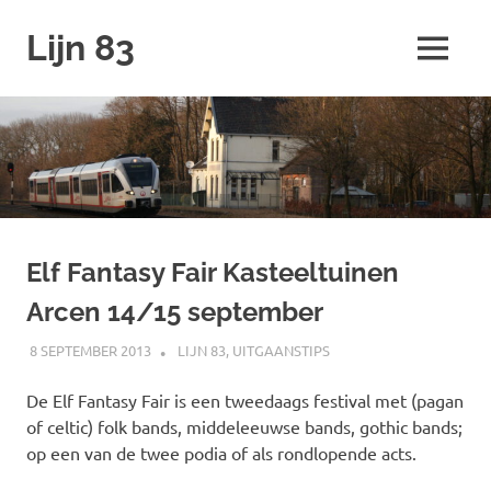
Ga
Lijn 83
naar
MENU
de
inhoud
Elf Fantasy Fair Kasteeltuinen
Arcen 14/15 september
8 SEPTEMBER 2013
SPOORZOEKER
LIJN 83
,
UITGAANSTIPS
De Elf Fantasy Fair is een tweedaags festival met (pagan
of celtic) folk bands, middeleeuwse bands, gothic bands;
op een van de twee podia of als rondlopende acts.