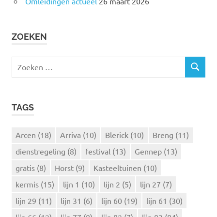
Omleidingen actueel
26 maart 2026
ZOEKEN
Z
Z
o
O
e
E
k
K
TAGS
e
E
N
n
n
Arcen
(18)
Arriva
(10)
Blerick
(10)
Breng
(11)
a
dienstregeling
(8)
festival
(13)
Gennep
(13)
a
r
gratis
(8)
Horst
(9)
Kasteeltuinen
(10)
:
kermis
(15)
lijn 1
(10)
lijn 2
(5)
lijn 27
(7)
lijn 29
(11)
lijn 31
(6)
lijn 60
(19)
lijn 61
(30)
lijn 66
(12)
lijn 77
(8)
lijn 82
(7)
lijn 83
(84)