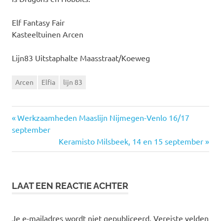
Elf Fantasy Fair
Kasteeltuinen Arcen
Lijn83 Uitstaphalte Maasstraat/Koeweg
Arcen
Elfia
lijn 83
Vorige
Werkzaamheden Maaslijn Nijmegen-Venlo 16/17
Bericht
september
bericht:
Volgende
Keramisto Milsbeek, 14 en 15 september
navigatie
bericht:
LAAT EEN REACTIE ACHTER
Je e-mailadres wordt niet gepubliceerd.
Vereiste velden