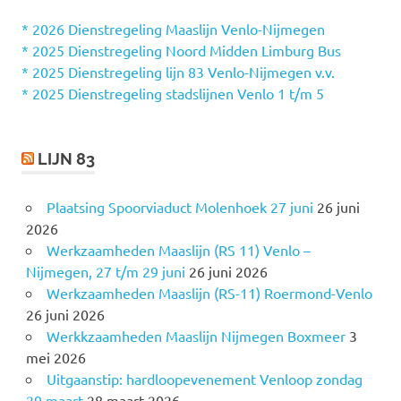
n
n
* 2026 Dienstregeling Maaslijn Venlo-Nijmegen
a
* 2025 Dienstregeling Noord Midden Limburg Bus
a
* 2025 Dienstregeling lijn 83 Venlo-Nijmegen v.v.
r
* 2025 Dienstregeling stadslijnen Venlo 1 t/m 5
:
LIJN 83
Plaatsing Spoorviaduct Molenhoek 27 juni
26 juni
2026
Werkzaamheden Maaslijn (RS 11) Venlo –
Nijmegen, 27 t/m 29 juni
26 juni 2026
Werkzaamheden Maaslijn (RS-11) Roermond-Venlo
26 juni 2026
Werkkzaamheden Maaslijn Nijmegen Boxmeer
3
mei 2026
Uitgaanstip: hardloopevenement Venloop zondag
29 maart
28 maart 2026