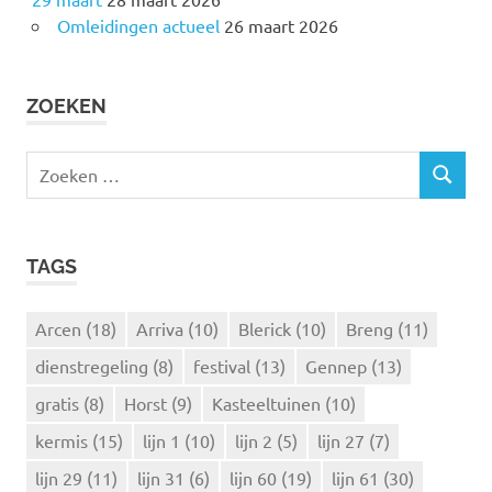
Omleidingen actueel
26 maart 2026
ZOEKEN
Z
Z
o
O
e
E
k
K
TAGS
e
E
N
n
n
Arcen
(18)
Arriva
(10)
Blerick
(10)
Breng
(11)
a
dienstregeling
(8)
festival
(13)
Gennep
(13)
a
r
gratis
(8)
Horst
(9)
Kasteeltuinen
(10)
:
kermis
(15)
lijn 1
(10)
lijn 2
(5)
lijn 27
(7)
lijn 29
(11)
lijn 31
(6)
lijn 60
(19)
lijn 61
(30)