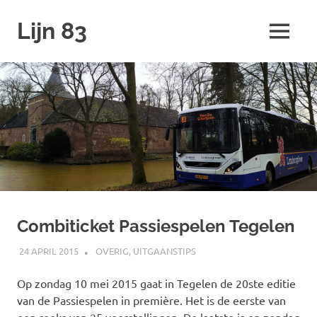
Ga
Lijn 83
naar
MENU
de
inhoud
Combiticket Passiespelen Tegelen
24 APRIL 2015
SPOORZOEKER
OVERIG
,
UITGAANSTIPS
Op zondag 10 mei 2015 gaat in Tegelen de 20ste editie
van de Passiespelen in première. Het is de eerste van