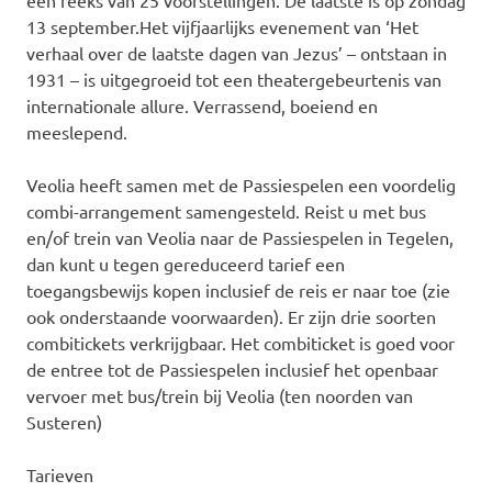
een reeks van 25 voorstellingen. De laatste is op zondag
13 september.
Het vijfjaarlijks evenement van ‘Het
verhaal over de laatste dagen van Jezus’ – ontstaan in
1931 – is uitgegroeid tot een theatergebeurtenis van
internationale allure. Verrassend, boeiend en
meeslepend.
Veolia heeft samen met de Passiespelen een voordelig
combi-arrangement samengesteld. Reist u met bus
en/of trein van Veolia naar de Passiespelen in Tegelen,
dan kunt u tegen gereduceerd tarief een
toegangsbewijs kopen inclusief de reis er naar toe (zie
ook onderstaande voorwaarden). Er zijn drie soorten
combitickets verkrijgbaar. Het combiticket is goed voor
de entree tot de Passiespelen inclusief het openbaar
vervoer met bus/trein bij Veolia (ten noorden van
Susteren)
Tarieven