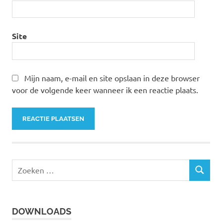
Site
Mijn naam, e-mail en site opslaan in deze browser
voor de volgende keer wanneer ik een reactie plaats.
Z
Z
o
O
e
E
k
K
DOWNLOADS
e
E
N