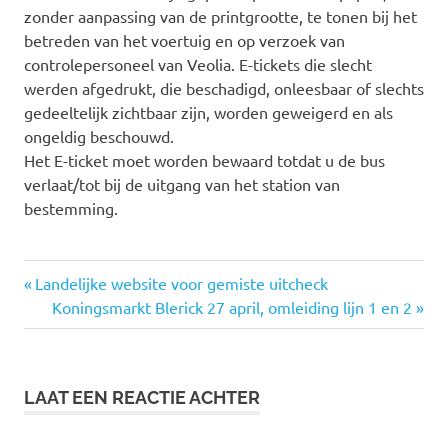
zonder aanpassing van de printgrootte, te tonen bij het
betreden van het voertuig en op verzoek van
controlepersoneel van Veolia. E-tickets die slecht
werden afgedrukt, die beschadigd, onleesbaar of slechts
gedeeltelijk zichtbaar zijn, worden geweigerd en als
ongeldig beschouwd.
Het E-ticket moet worden bewaard totdat u de bus
verlaat/tot bij de uitgang van het station van
bestemming.
Vorige
Landelijke website voor gemiste uitcheck
Bericht
bericht:
Volgende
Koningsmarkt Blerick 27 april, omleiding lijn 1 en 2
bericht:
navigatie
LAAT EEN REACTIE ACHTER