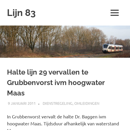
Ga
Lijn 83
naar
MENU
de
inhoud
Halte lijn 29 vervallen te
Grubbenvorst ivm hoogwater
Maas
9 JANUARI 2011
JOHAN
DIENSTREGELING
,
OMLEIDINGEN
In Grubbenvorst vervalt de halte Dr. Baggen ivm
hoogwater Maas. Tijdsduur afhankelijk van waterstand