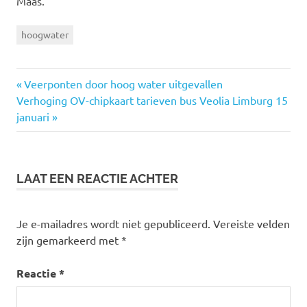
Maas.
hoogwater
Vorige
Veerponten door hoog water uitgevallen
Bericht
Volgende
Verhoging OV-chipkaart tarieven bus Veolia Limburg 15
bericht:
bericht:
januari
navigatie
LAAT EEN REACTIE ACHTER
Je e-mailadres wordt niet gepubliceerd.
Vereiste velden
zijn gemarkeerd met
*
Reactie
*