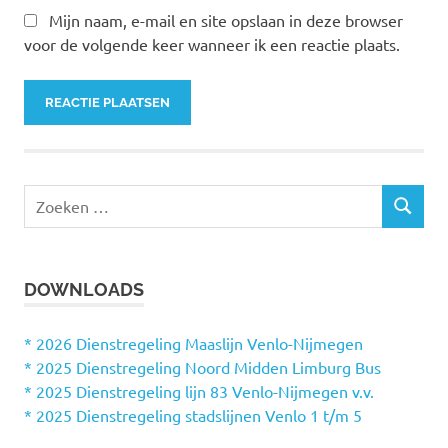
Mijn naam, e-mail en site opslaan in deze browser
voor de volgende keer wanneer ik een reactie plaats.
Z
Z
o
O
e
E
k
K
DOWNLOADS
e
E
N
n
n
* 2026 Dienstregeling Maaslijn Venlo-Nijmegen
a
* 2025 Dienstregeling Noord Midden Limburg Bus
a
* 2025 Dienstregeling lijn 83 Venlo-Nijmegen v.v.
r
* 2025 Dienstregeling stadslijnen Venlo 1 t/m 5
: