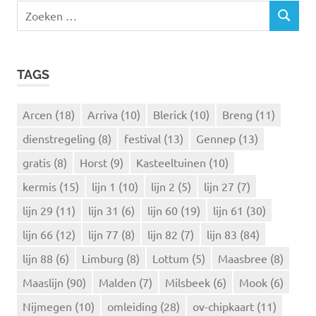
Z
Z
o
O
e
E
k
K
TAGS
e
E
N
n
n
Arcen
(18)
Arriva
(10)
Blerick
(10)
Breng
(11)
a
dienstregeling
(8)
festival
(13)
Gennep
(13)
a
r
gratis
(8)
Horst
(9)
Kasteeltuinen
(10)
:
kermis
(15)
lijn 1
(10)
lijn 2
(5)
lijn 27
(7)
lijn 29
(11)
lijn 31
(6)
lijn 60
(19)
lijn 61
(30)
lijn 66
(12)
lijn 77
(8)
lijn 82
(7)
lijn 83
(84)
lijn 88
(6)
Limburg
(8)
Lottum
(5)
Maasbree
(8)
Maaslijn
(90)
Malden
(7)
Milsbeek
(6)
Mook
(6)
Nijmegen
(10)
omleiding
(28)
ov-chipkaart
(11)