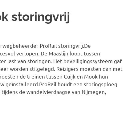
k storingvrij
orwegbeheerder ProRail storingvrij.
De
svol verlopen. De Maaslijn loopt tussen
r last van storingen. Het beveiligingssysteem gaf
keer worden stilgelegd. Reizigers moesten dan met
oesten de treinen tussen Cuijk en Mook hun
uw geïnstalleerd.ProRail houdt een storingsploeg
, tijdens de wandelvierdaagse van Nijmegen,