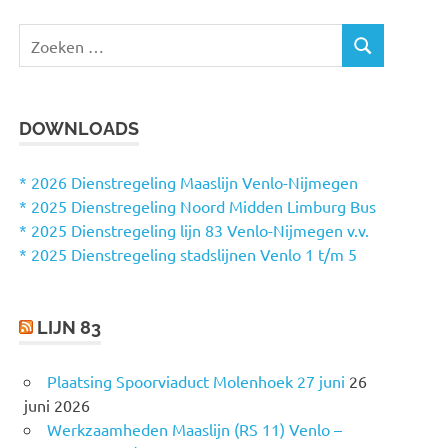
Z
Z
o
O
e
E
k
K
DOWNLOADS
e
E
N
n
n
* 2026 Dienstregeling Maaslijn Venlo-Nijmegen
a
* 2025 Dienstregeling Noord Midden Limburg Bus
a
* 2025 Dienstregeling lijn 83 Venlo-Nijmegen v.v.
r
* 2025 Dienstregeling stadslijnen Venlo 1 t/m 5
:
LIJN 83
Plaatsing Spoorviaduct Molenhoek 27 juni
26
juni 2026
Werkzaamheden Maaslijn (RS 11) Venlo –