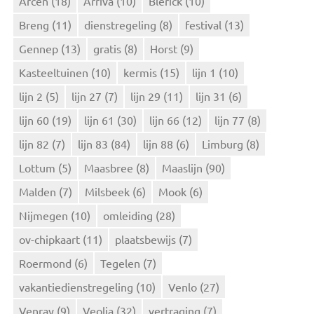
Arcen
(18)
Arriva
(10)
Blerick
(10)
a
Breng
(11)
dienstregeling
(8)
festival
(13)
a
r
Gennep
(13)
gratis
(8)
Horst
(9)
:
Kasteeltuinen
(10)
kermis
(15)
lijn 1
(10)
lijn 2
(5)
lijn 27
(7)
lijn 29
(11)
lijn 31
(6)
lijn 60
(19)
lijn 61
(30)
lijn 66
(12)
lijn 77
(8)
lijn 82
(7)
lijn 83
(84)
lijn 88
(6)
Limburg
(8)
Lottum
(5)
Maasbree
(8)
Maaslijn
(90)
Malden
(7)
Milsbeek
(6)
Mook
(6)
Nijmegen
(10)
omleiding
(28)
ov-chipkaart
(11)
plaatsbewijs
(7)
Roermond
(6)
Tegelen
(7)
vakantiedienstregeling
(10)
Venlo
(27)
Venray
(9)
Veolia
(32)
vertraging
(7)