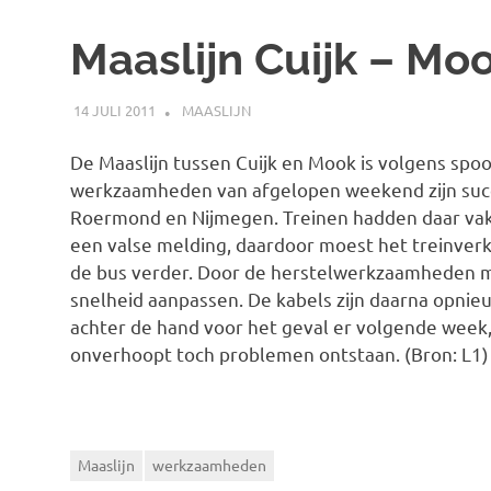
Maaslijn Cuijk – Moo
14 JULI 2011
SPOORZOEKER
MAASLIJN
De Maaslijn tussen Cuijk en Mook is volgens spo
werkzaamheden van afgelopen weekend zijn succe
Roermond en Nijmegen. Treinen hadden daar vake
een valse melding, daardoor moest het treinver
de bus verder. Door de herstelwerkzaamheden m
snelheid aanpassen. De kabels zijn daarna opnie
achter de hand voor het geval er volgende week
onverhoopt toch problemen ontstaan. (Bron: L1)
Maaslijn
werkzaamheden