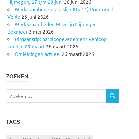
Nijmegen, 27 t/m 29 juni
26 juni 2026
Werkzaamheden Maaslijn (RS-11) Roermond-
Venlo
26 juni 2026
Werkkzaamheden Maaslijn Nijmegen
Boxmeer
3 mei 2026
Uitgaanstip: hardloopevenement Venloop
zondag 29 maart
28 maart 2026
Omleidingen actueel
26 maart 2026
ZOEKEN
Z
Z
o
O
e
E
k
K
TAGS
e
E
N
n
n