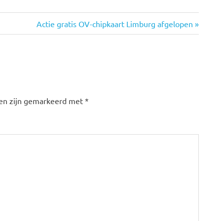
Volgende
Actie gratis OV-chipkaart Limburg afgelopen
bericht:
den zijn gemarkeerd met
*