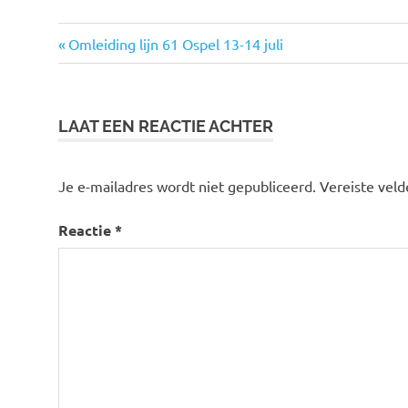
Vorige
Omleiding lijn 61 Ospel 13-14 juli
Bericht
bericht:
navigatie
LAAT EEN REACTIE ACHTER
Je e-mailadres wordt niet gepubliceerd.
Vereiste vel
Reactie
*