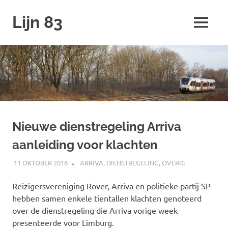
Ga
Lijn 83
naar
MENU
de
inhoud
Nieuwe dienstregeling Arriva
aanleiding voor klachten
11 OKTOBER 2016
SPOORZOEKER
ARRIVA
,
DIENSTREGELING
,
OVERIG
Reizigersvereniging Rover, Arriva en politieke partij SP
hebben samen enkele tientallen klachten genoteerd
over de dienstregeling die Arriva vorige week
presenteerde voor Limburg.