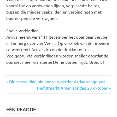
vooral toe op verdwenen lijnen, verplaatste haltes,
bussen die minder vaak rijden en verbindingen met
buurdorpen die verdwijnen.
Snelle verbinding
Arriva neemt vanaf 11 december het openbaar vervoer
in Limburg over van Veolia. Op verzoek van de provincie
concentreert Arriva zich op de drukke routes.
Veelgebruikte verbindingen worden sneller doordat de
bus niet meer via allerlei kleine dorpen rijdt. Bron: L1
Vorige
Dienstregeling nieuwe vervoerder Arriva aangepast
Bericht
bericht:
Volgende
Herfstmarkt Arcen zondag 23 oktober
bericht:
navigatie
EÉN REACTIE