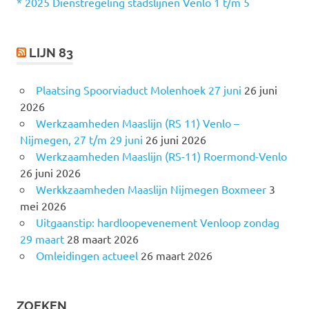
r
* 2025 Dienstregeling stadslijnen Venlo 1 t/m 5
:
LIJN 83
Plaatsing Spoorviaduct Molenhoek 27 juni
26 juni
2026
Werkzaamheden Maaslijn (RS 11) Venlo –
Nijmegen, 27 t/m 29 juni
26 juni 2026
Werkzaamheden Maaslijn (RS-11) Roermond-Venlo
26 juni 2026
Werkkzaamheden Maaslijn Nijmegen Boxmeer
3
mei 2026
Uitgaanstip: hardloopevenement Venloop zondag
29 maart
28 maart 2026
Omleidingen actueel
26 maart 2026
ZOEKEN