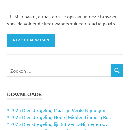
Mijn naam, e-mail en site opslaan in deze browser
voor de volgende keer wanneer ik een reactie plaats.
Z
Z
o
O
e
E
k
K
DOWNLOADS
e
E
N
n
n
* 2026 Dienstregeling Maaslijn Venlo-Nijmegen
a
* 2025 Dienstregeling Noord Midden Limburg Bus
a
* 2025 Dienstregeling lijn 83 Venlo-Nijmegen v.v.