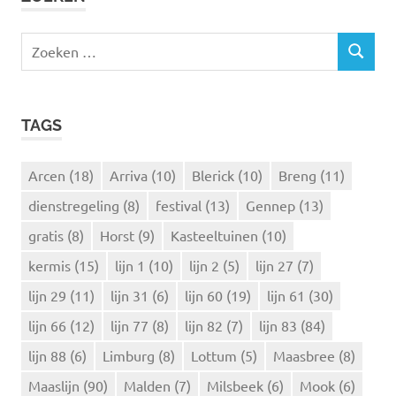
Z
Z
o
O
e
E
k
K
TAGS
e
E
N
n
n
Arcen
(18)
Arriva
(10)
Blerick
(10)
Breng
(11)
a
dienstregeling
(8)
festival
(13)
Gennep
(13)
a
r
gratis
(8)
Horst
(9)
Kasteeltuinen
(10)
:
kermis
(15)
lijn 1
(10)
lijn 2
(5)
lijn 27
(7)
lijn 29
(11)
lijn 31
(6)
lijn 60
(19)
lijn 61
(30)
lijn 66
(12)
lijn 77
(8)
lijn 82
(7)
lijn 83
(84)
lijn 88
(6)
Limburg
(8)
Lottum
(5)
Maasbree
(8)
Maaslijn
(90)
Malden
(7)
Milsbeek
(6)
Mook
(6)