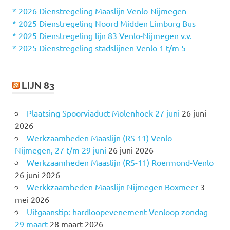
n
* 2026 Dienstregeling Maaslijn Venlo-Nijmegen
a
* 2025 Dienstregeling Noord Midden Limburg Bus
a
* 2025 Dienstregeling lijn 83 Venlo-Nijmegen v.v.
r
* 2025 Dienstregeling stadslijnen Venlo 1 t/m 5
:
LIJN 83
Plaatsing Spoorviaduct Molenhoek 27 juni
26 juni
2026
Werkzaamheden Maaslijn (RS 11) Venlo –
Nijmegen, 27 t/m 29 juni
26 juni 2026
Werkzaamheden Maaslijn (RS-11) Roermond-Venlo
26 juni 2026
Werkkzaamheden Maaslijn Nijmegen Boxmeer
3
mei 2026
Uitgaanstip: hardloopevenement Venloop zondag
29 maart
28 maart 2026