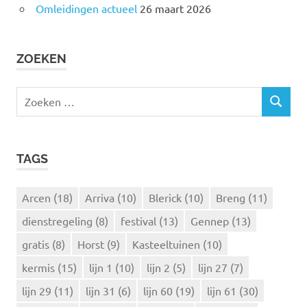
Omleidingen actueel
26 maart 2026
ZOEKEN
Z
Z
o
O
e
E
k
K
TAGS
e
E
N
n
n
Arcen
(18)
Arriva
(10)
Blerick
(10)
Breng
(11)
a
dienstregeling
(8)
festival
(13)
Gennep
(13)
a
r
gratis
(8)
Horst
(9)
Kasteeltuinen
(10)
:
kermis
(15)
lijn 1
(10)
lijn 2
(5)
lijn 27
(7)
lijn 29
(11)
lijn 31
(6)
lijn 60
(19)
lijn 61
(30)