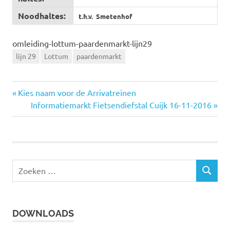
Noodhaltes:
t.h.v. Smetenhof
omleiding-lottum-paardenmarkt-lijn29
lijn 29
Lottum
paardenmarkt
Vorige
Kies naam voor de Arrivatreinen
Bericht
bericht:
Volgende
Informatiemarkt Fietsendiefstal Cuijk 16-11-2016
bericht:
navigatie
Z
Z
o
O
e
E
k
K
DOWNLOADS
e
E
N
n