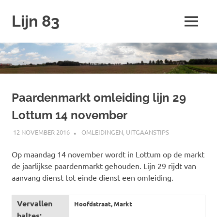
Ga
Lijn 83
naar
MENU
de
inhoud
Paardenmarkt omleiding lijn 29
Lottum 14 november
12 NOVEMBER 2016
JOHAN
OMLEIDINGEN
,
UITGAANSTIPS
Op maandag 14 november wordt in Lottum op de markt
de jaarlijkse paardenmarkt gehouden. Lijn 29 rijdt van
aanvang dienst tot einde dienst een omleiding.
Vervallen
Hoofdstraat, Markt
haltes: