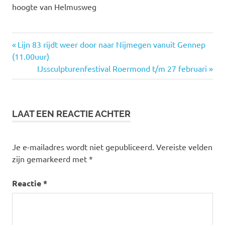
hoogte van Helmusweg
Vorige
Lijn 83 rijdt weer door naar Nijmegen vanuit Gennep
Bericht
(11.00uur)
bericht:
Volgende
IJssculpturenfestival Roermond t/m 27 februari
navigatie
bericht:
LAAT EEN REACTIE ACHTER
Je e-mailadres wordt niet gepubliceerd.
Vereiste velden
zijn gemarkeerd met
*
Reactie
*