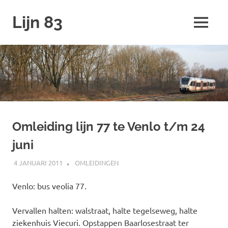
Ga
Lijn 83
naar
MENU
de
inhoud
Omleiding lijn 77 te Venlo t/m 24
juni
4 JANUARI 2011
JOHAN
OMLEIDINGEN
Venlo: bus veolia 77.
Vervallen halten: walstraat, halte tegelseweg, halte
ziekenhuis Viecuri. Opstappen Baarlosestraat ter