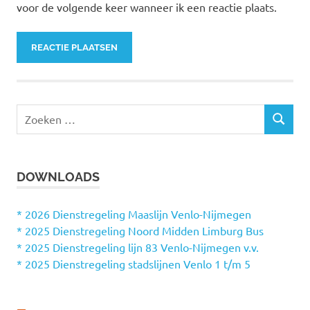
voor de volgende keer wanneer ik een reactie plaats.
Z
Z
o
O
e
E
k
K
DOWNLOADS
e
E
N
n
n
* 2026 Dienstregeling Maaslijn Venlo-Nijmegen
a
* 2025 Dienstregeling Noord Midden Limburg Bus
a
* 2025 Dienstregeling lijn 83 Venlo-Nijmegen v.v.
r
* 2025 Dienstregeling stadslijnen Venlo 1 t/m 5
: